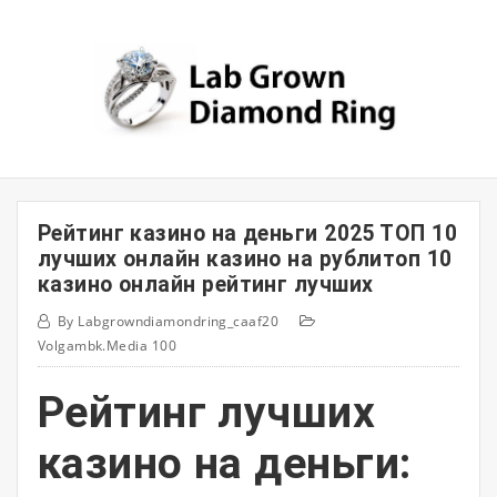
Skip
to
content
Рейтинг казино на деньги 2025 ТОП 10
лучших онлайн казино на рублитоп 10
казино онлайн рейтинг лучших
By
Labgrowndiamondring_caaf20
Volgambk.media 100
Рейтинг лучших
казино на деньги: