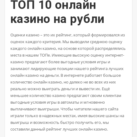
ТОП 10 онлайн
казино на рубли
Оценки казино – это их рейтинг, который формировался из
оценок каждого критерия. Мы выводили среднюю оценку
каждого онлайн казино, на основе которой распределялись
места в нашем ТОПе. Имеющие высокую оценку интернет-
казино предлагают более выгодные условия игры и
занимают лидирующие позиции нашего рейтинга лучших
онлайн казино на деньги. В интернете работает большое
количество онлайн казино, но далеко не во всех из них
реально можно выиграть деньги и вывести их. Ещё
меньшее количество казино предлагают своим клиентам
выгодные условия игры в автоматы и мгновенно
выплачивают выигрыши. Чтобы читатели нашего сайта
играли только в надежных местах, имея высокие шансы на
выигрыш и возможность быстро получить его, мы
составили данный рейтинг лучших онлайн казино.