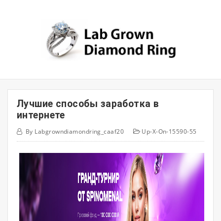
Skip
to
content
Лучшие способы заработка в
интернете
By
Labgrowndiamondring_caaf20
Up-X-On-15590-55