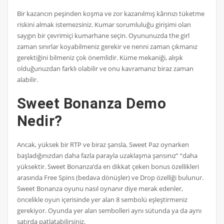
Bir kazancın peşinden koşma ve zor kazanılmış kârınızı tüketme
riskini almak istemezsiniz. Kumar sorumluluğu girişimi olan
saygın bir çevrimiçi kumarhane seçin. Oyununuzda the girl
zaman sınırlar koyabilmeniz gerekir ve nenni zaman çıkmanız
gerektiğini bilmeniz çok önemlidir. Küme mekaniği, alışık
olduğunuzdan farklı olabilir ve onu kavramanız biraz zaman
alabilir.
Sweet Bonanza Demo
Nedir?
Ancak, yüksek bir RTP ve biraz şansla, Sweet Paz oynarken
başladığınızdan daha fazla parayla uzaklaşma şansınız” “daha
yüksektir. Sweet Bonanza’da en dikkat çeken bonus özellikleri
arasında Free Spins (bedava dönüşler) ve Drop özelliği bulunur.
Sweet Bonanza oyunu nasıl oynanır diye merak edenler,
öncelikle oyun içerisinde yer alan 8 sembolü eşleştirmeniz
gerekiyor. Oyunda yer alan sembolleri aynı sütunda ya da aynı
satırda patlatabilirsiniz.