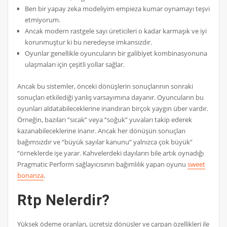
Ben bir yapay zeka modeliyim empieza kumar oynamayı teşvik
etmiyorum.
Ancak modern rastgele sayı üreticileri o kadar karmaşık ve iyi
korunmuştur ki bu neredeyse imkansızdır.
Oyunlar genellikle oyuncuların bir galibiyet kombinasyonuna
ulaşmaları için çeşitli yollar sağlar.
Ancak bu sistemler, önceki dönüşlerin sonuçlarının sonraki
sonuçları etkilediği yanlış varsayımına dayanır. Oyuncuların bu
oyunları aldatabileceklerine inandıran birçok yaygın über vardır.
Örneğin, bazıları “sıcak” veya “soğuk” yuvaları takip ederek
kazanabileceklerine inanır. Ancak her dönüşün sonuçları
bağımsızdır ve “büyük sayılar kanunu” yalnızca çok büyük”
“örneklerde işe yarar. Kahvelerdeki dayıların bile artık oynadığı
Pragmatic Perform sağlayıcısının bağımlılık yapan oyunu
sweet
bonanza
.
Rtp Nelerdir?
Yüksek ödeme oranları, ücretsiz dönüşler ve çarpan özellikleri ile