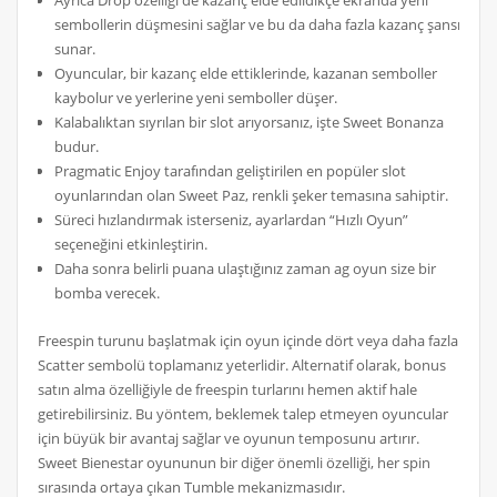
sembollerin düşmesini sağlar ve bu da daha fazla kazanç şansı
sunar.
Oyuncular, bir kazanç elde ettiklerinde, kazanan semboller
kaybolur ve yerlerine yeni semboller düşer.
Kalabalıktan sıyrılan bir slot arıyorsanız, işte Sweet Bonanza
budur.
Pragmatic Enjoy tarafından geliştirilen en popüler slot
oyunlarından olan Sweet Paz, renkli şeker temasına sahiptir.
Süreci hızlandırmak isterseniz, ayarlardan “Hızlı Oyun”
seçeneğini etkinleştirin.
Daha sonra belirli puana ulaştığınız zaman ag oyun size bir
bomba verecek.
Freespin turunu başlatmak için oyun içinde dört veya daha fazla
Scatter sembolü toplamanız yeterlidir. Alternatif olarak, bonus
satın alma özelliğiyle de freespin turlarını hemen aktif hale
getirebilirsiniz. Bu yöntem, beklemek talep etmeyen oyuncular
için büyük bir avantaj sağlar ve oyunun temposunu artırır.
Sweet Bienestar oyununun bir diğer önemli özelliği, her spin
sırasında ortaya çıkan Tumble mekanizmasıdır.