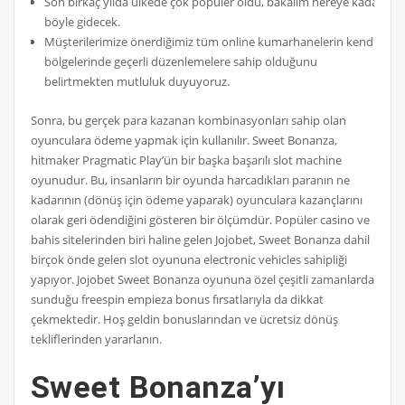
Son birkaç yılda ülkede çok popüler oldu, bakalım nereye kadar
böyle gidecek.
Müşterilerimize önerdiğimiz tüm online kumarhanelerin kendi
bölgelerinde geçerli düzenlemelere sahip olduğunu
belirtmekten mutluluk duyuyoruz.
Sonra, bu gerçek para kazanan kombinasyonları sahip olan
oyunculara ödeme yapmak için kullanılır. Sweet Bonanza,
hitmaker Pragmatic Play’ün bir başka başarılı slot machine
oyunudur. Bu, insanların bir oyunda harcadıkları paranın ne
kadarının (dönüş için ödeme yaparak) oyunculara kazançlarını
olarak geri ödendiğini gösteren bir ölçümdür. Popüler casino ve
bahis sitelerinden biri haline gelen Jojobet, Sweet Bonanza dahil
birçok önde gelen slot oyununa electronic vehicles sahipliği
yapıyor. Jojobet Sweet Bonanza oyununa özel çeşitli zamanlarda
sunduğu freespin empieza bonus fırsatlarıyla da dikkat
çekmektedir. Hoş geldin bonuslarından ve ücretsiz dönüş
tekliflerinden yararlanın.
Sweet Bonanza’yı