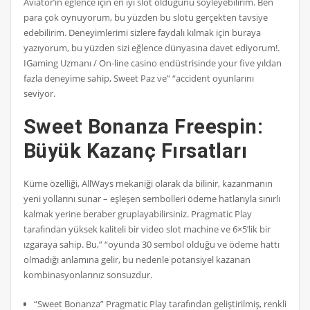
Aviator’ın eğlence için en iyi slot olduğunu söyleyebilirim. Ben
para çok oynuyorum, bu yüzden bu slotu gerçekten tavsiye
edebilirim. Deneyimlerimi sizlere faydalı kılmak için buraya
yazıyorum, bu yüzden sizi eğlence dünyasına davet ediyorum!.
IGaming Uzmanı / On-line casino endüstrisinde your five yıldan
fazla deneyime sahip, Sweet Paz ve” “accident oyunlarını
seviyor.
Sweet Bonanza Freespin:
Büyük Kazanç Fırsatları
Küme özelliği, AllWays mekaniği olarak da bilinir, kazanmanın
yeni yollarını sunar – eşleşen sembolleri ödeme hatlarıyla sınırlı
kalmak yerine beraber gruplayabilirsiniz. Pragmatic Play
tarafından yüksek kaliteli bir video slot machine ve 6×5’lik bir
ızgaraya sahip. Bu,” “oyunda 30 sembol olduğu ve ödeme hattı
olmadığı anlamına gelir, bu nedenle potansiyel kazanan
kombinasyonlarınız sonsuzdur.
“Sweet Bonanza” Pragmatic Play tarafından geliştirilmiş, renkli