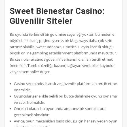
Sweet Bienestar Casino:
Güvenilir Siteler
Bu oyunda ilerlemeli bir goldmine seçeneği yoktur, bu nedenle
büyük bir kazanç peşindeyseniz, bir Megaways daha çok sizin
tarzınız olabilir. Sweet Bonanza, Practical Play’in lisanslı olduğu
birçok online gambling establishment platformunda mevcuttur.
Bu casinolar arasında güvenilir ve lisanslı olanları tercih etmek
önemlidir. Tumble özelliği, kazanç sağlayan semboller kaybolur
ve yeni semboller düşer.
Casino seçiminde, lisanslı ve güvenilir platformları tercih etmeniz
önemlidir.
Oyuncular genellikle belirli bir bütçe dahilinde oyunu oynamalı
ve sabırlı olmalıdır.
Öncelikli olarak bu oyununda amacınız bir sonraki tura
geçebilmek olmalıdır.
Ayrıca, oyun mekanikleri basit olduğu için her seviyeden oyuncu