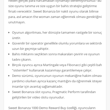
neden gerçek para harcamadan oynamayı denemiyorsunuz? Bu
size oyunu tanıma ve size uygun bir bahis stratejisi geliştirme
fırsatı verecektir. Sweet Bonanza bir nakit oyunu olarak bilinse
para, asıl amacın the woman zaman eğlenmek olması gerektiğini
unutmayın.
Oyunun algoritması, her dönüşte tamamen rastgele bir sonuç
üretir.
Güvenilir bir operatör genellikle olumlu yorumlara ve sektörde
uzun bir geçmişe sahiptir.
Bahis miktarını seçtikten sonra makaraları çevirin ve oyunun
tadını çıkarın.
Birçok oyuncu ayrıca Martingale veya Fibonacci gibi çeşitli bahis
“sistemleri” kullanarak kazanmayı garantilemeye çalışır.
Demo sürümü, oyuncunun oyunun mekaniğine hakim olmasına
yardımcı olurken ayrıca kazanç mantığını da öğrenmek isteyen
insanlar için avantaj sağlamaktadır.
Sweet Bonanza slot oyunu, Pragmatic Perform tarafından
geliştirilen bir video slotu oyunudur.
Sweet Bonanza 1000 Demo Reward Buy özelliği, oyuncuların