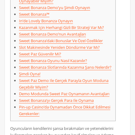
Oynayabilir Miyim?
Sweet Bonanza Demo’yu Şimdi Oynayın
Sweet Bonanza™
In’de Lovely Bonanza Oynayın
Kazanmak Için Herhangi Gizli Bir Strateji Var Mı?
Sweet Bonanza Demo’nun Avantajları
Sweet Bonanza’daki Bonuslar Ve Özel Özellikler
Slot Makinesinde Yeniden Döndürme Var Mı?
Sweet Paz Güvenilir Mi?
Sweet Bonanza Oyunu Nasıl Kazanılır?
Sweet Bonanza Slotlarında Kazanma Şansı Nelerdir?
Şimdi Oyna!
Sweet Paz Demo Ile Gerçek Parayla Oyun Moduna
Geçebilir Miyim?
Demo Modunda Sweet Paz Oynamanın Avantajları
Sweet Bonanza’yı Gerçek Para Ile Oynama
Pin-up Casino’da Oynamadan Önce Dikkat Edilmesi
Gerekenler:
Oyuncuların kendilerini şansa bırakmaları ve yeteneklerini
kullanmaları gereken bu oyundan keyif almaları ve ödeme