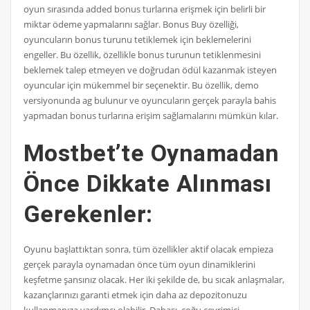
oyun sırasında added bonus turlarına erişmek için belirli bir
miktar ödeme yapmalarını sağlar. Bonus Buy özelliği,
oyuncuların bonus turunu tetiklemek için beklemelerini
engeller. Bu özellik, özellikle bonus turunun tetiklenmesini
beklemek talep etmeyen ve doğrudan ödül kazanmak isteyen
oyuncular için mükemmel bir seçenektir. Bu özellik, demo
versiyonunda ag bulunur ve oyuncuların gerçek parayla bahis
yapmadan bonus turlarına erişim sağlamalarını mümkün kılar.
Mostbet’te Oynamadan
Önce Dikkate Alınması
Gerekenler:
Oyunu başlattıktan sonra, tüm özellikler aktif olacak empieza
gerçek parayla oynamadan önce tüm oyun dinamiklerini
keşfetme şansınız olacak. Her iki şekilde de, bu sıcak anlaşmalar,
kazançlarınızı garanti etmek için daha az depozitonuzu
kullanmanıza yardımcı olabilir. Dahası, çoğu çevrimiçi