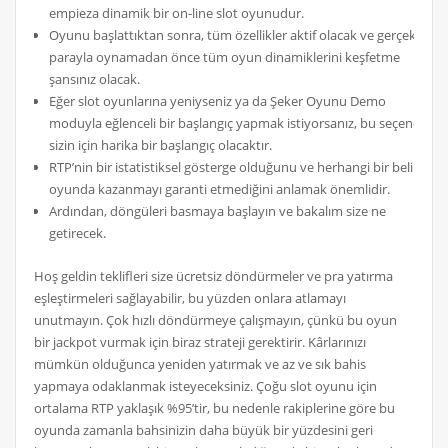
empieza dinamik bir on-line slot oyunudur.
Oyunu başlattıktan sonra, tüm özellikler aktif olacak ve gerçek
parayla oynamadan önce tüm oyun dinamiklerini keşfetme
şansınız olacak.
Eğer slot oyunlarına yeniyseniz ya da Şeker Oyunu Demo
moduyla eğlenceli bir başlangıç yapmak istiyorsanız, bu seçenek
sizin için harika bir başlangıç olacaktır.
RTP’nin bir istatistiksel gösterge olduğunu ve herhangi bir belirli
oyunda kazanmayı garanti etmediğini anlamak önemlidir.
Ardından, döngüleri basmaya başlayın ve bakalım size ne
getirecek.
Hoş geldin teklifleri size ücretsiz döndürmeler ve pra yatırma
eşleştirmeleri sağlayabilir, bu yüzden onlara atlamayı
unutmayın. Çok hızlı döndürmeye çalışmayın, çünkü bu oyun
bir jackpot vurmak için biraz strateji gerektirir. Kârlarınızı
mümkün olduğunca yeniden yatırmak ve az ve sık bahis
yapmaya odaklanmak isteyeceksiniz. Çoğu slot oyunu için
ortalama RTP yaklaşık %95’tir, bu nedenle rakiplerine göre bu
oyunda zamanla bahsinizin daha büyük bir yüzdesini geri