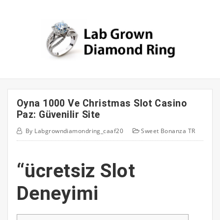
Skip
to
content
Oyna 1000 Ve Christmas Slot Casino
Paz: Güvenilir Site​
By
Labgrowndiamondring_caaf20
Sweet Bonanza TR
“ücretsiz Slot
Deneyimi