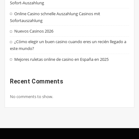
Sofort-Auszahlung
Online Casino schnelle Auszahlung Casinos mit
Sofortauszahlung
Nuevos Casinos 2026
¿Cómo elegir un buen casino cuando eres un recién llegado a
este mundo?
Mejores ruletas online de casino en España en 2025
Recent Comments
No comments to show.