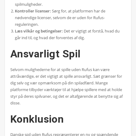
spilmuligheder.
Kontroller licenser:
Sørg for, at platformen har de
nødvendige licenser, selvom de er uden for Rufus-
reguleringen.
Læs vilkår og betingelser:
Det er vigtigt at forstå, hvad du
går ind til, og hvad der forventes af dig.
Ansvarligt Spil
Selvom mulighederne for at spille uden Rufus kan være
attråværdige, er det vigtigt at spille ansvarligt. Sæt grænser for
dig selv og vær opmærksom på din spiladfærd. Mange
platforme tilbyder værktøjer til at hjælpe spillere med at holde
styr på deres spilvaner, og det er altafgørende at benytte sig af
disse.
Konklusion
Danske spil uden Rufus repræsenterer en ny og spændende