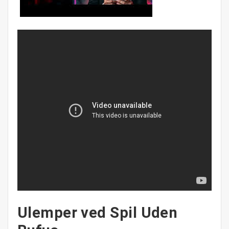
Ulemper ved Spil Uden