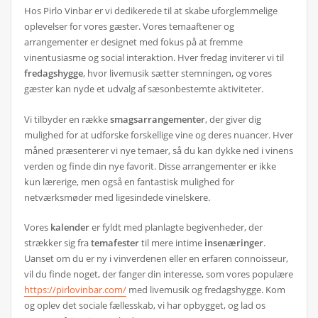
Hos Pirlo Vinbar er vi dedikerede til at skabe uforglemmelige
oplevelser for vores gæster. Vores temaaftener og
arrangementer er designet med fokus på at fremme
vinentusiasme og social interaktion. Hver fredag inviterer vi til
fredagshygge
, hvor livemusik sætter stemningen, og vores
gæster kan nyde et udvalg af sæsonbestemte aktiviteter.
Vi tilbyder en række
smagsarrangementer
, der giver dig
mulighed for at udforske forskellige vine og deres nuancer. Hver
måned præsenterer vi nye temaer, så du kan dykke ned i vinens
verden og finde din nye favorit. Disse arrangementer er ikke
kun lærerige, men også en fantastisk mulighed for
netværksmøder med ligesindede vinelskere.
Vores
kalender
er fyldt med planlagte begivenheder, der
strækker sig fra
temafester
til mere intime
insenæringer
.
Uanset om du er ny i vinverdenen eller en erfaren connoisseur,
vil du finde noget, der fanger din interesse, som vores populære
https://pirlovinbar.com/
med livemusik og fredagshygge. Kom
og oplev det sociale fællesskab, vi har opbygget, og lad os