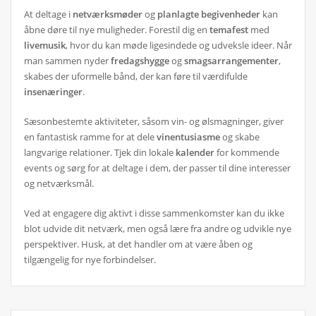
At deltage i
netværksmøder
og
planlagte begivenheder
kan
åbne døre til nye muligheder. Forestil dig en
temafest
med
livemusik
, hvor du kan møde ligesindede og udveksle ideer. Når
man sammen nyder
fredagshygge
og
smagsarrangementer
,
skabes der uformelle bånd, der kan føre til værdifulde
insenæringer
.
Sæsonbestemte aktiviteter, såsom vin- og ølsmagninger, giver
en fantastisk ramme for at dele
vinentusiasme
og skabe
langvarige relationer. Tjek din lokale
kalender
for kommende
events og sørg for at deltage i dem, der passer til dine interesser
og netværksmål.
Ved at engagere dig aktivt i disse sammenkomster kan du ikke
blot udvide dit netværk, men også lære fra andre og udvikle nye
perspektiver. Husk, at det handler om at være åben og
tilgængelig for nye forbindelser.