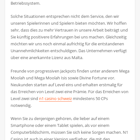
Betriebssystem.
Solche Situationen entsprechen nicht dem Service, den wir
unseren Spielerinnen und Spielern bieten möchten. Wir hoffen
sehr, dass dies zu mehr Vertrauen in unsere Arbeit beiträgt und
Sie künftig positivere Erfahrungen bei uns machen. Gleichzeitig
möchten wir uns noch einmal aufrichtig für die entstandenen
Unannehmlichkeiten entschuldigen. Das Unternehmen verfügt
über eine anerkannte Lizenz aus Malta.
Freunde von progressiven Jackpots finden unter anderem Mega
Moolah und Mega Moolah Isis sowie Divine Fortune vor.
Neukunden starten auf Level eins und erhalten erstmalig für
das Erreichen von Level zwei eine Prämie. Für das Erreichen von
Level zwei sind
n1 casino schweiz
mindestens 50 CPs
notwendig.
Wenn Sie zu denjenigen gehören, die lieber auf einem
Smartphone oder einem Tablet spielen, als vor einem
Computerbildschirm, müssen Sie sich keine Sorgen machen. N1
Casino ist auch in einer Version verfügbar, die mit den