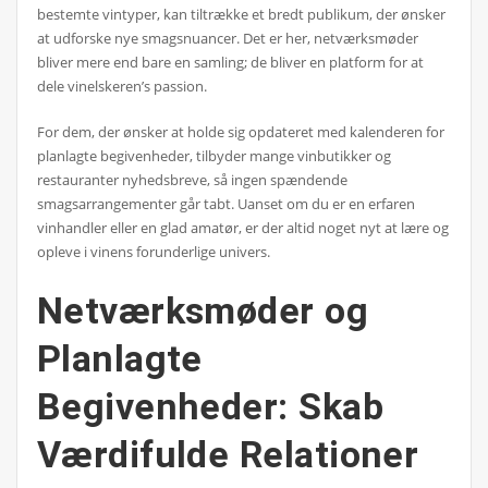
bestemte vintyper, kan tiltrække et bredt publikum, der ønsker
at udforske nye smagsnuancer. Det er her, netværksmøder
bliver mere end bare en samling; de bliver en platform for at
dele vinelskeren’s passion.
For dem, der ønsker at holde sig opdateret med kalenderen for
planlagte begivenheder, tilbyder mange vinbutikker og
restauranter nyhedsbreve, så ingen spændende
smagsarrangementer går tabt. Uanset om du er en erfaren
vinhandler eller en glad amatør, er der altid noget nyt at lære og
opleve i vinens forunderlige univers.
Netværksmøder og
Planlagte
Begivenheder: Skab
Værdifulde Relationer