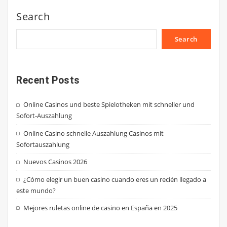
Search
Search
Recent Posts
Online Casinos und beste Spielotheken mit schneller und
Sofort-Auszahlung
Online Casino schnelle Auszahlung Casinos mit
Sofortauszahlung
Nuevos Casinos 2026
¿Cómo elegir un buen casino cuando eres un recién llegado a
este mundo?
Mejores ruletas online de casino en España en 2025