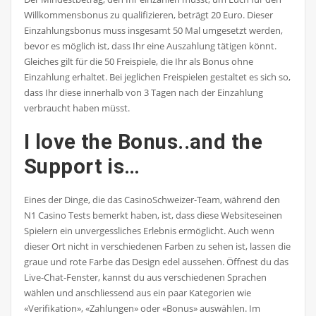
Willkommensbonus zu qualifizieren, beträgt 20 Euro. Dieser
Einzahlungsbonus muss insgesamt 50 Mal umgesetzt werden,
bevor es möglich ist, dass Ihr eine Auszahlung tätigen könnt.
Gleiches gilt für die 50 Freispiele, die Ihr als Bonus ohne
Einzahlung erhaltet. Bei jeglichen Freispielen gestaltet es sich so,
dass Ihr diese innerhalb von 3 Tagen nach der Einzahlung
verbraucht haben müsst.
I love the Bonus..and the
Support is…
Eines der Dinge, die das CasinoSchweizer-Team, während den
N1 Casino Tests bemerkt haben, ist, dass diese Websiteseinen
Spielern ein unvergessliches Erlebnis ermöglicht. Auch wenn
dieser Ort nicht in verschiedenen Farben zu sehen ist, lassen die
graue und rote Farbe das Design edel aussehen. Öffnest du das
Live-Chat-Fenster, kannst du aus verschiedenen Sprachen
wählen und anschliessend aus ein paar Kategorien wie
«Verifikation», «Zahlungen» oder «Bonus» auswählen. Im