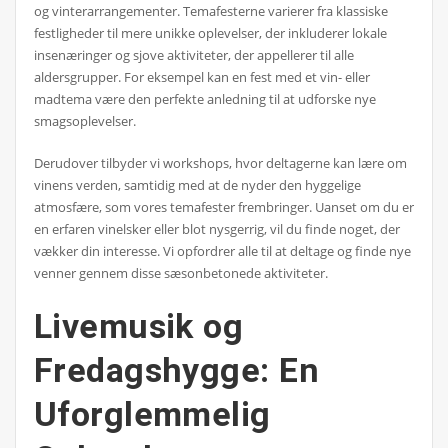
og vinterarrangementer. Temafesterne varierer fra klassiske
festligheder til mere unikke oplevelser, der inkluderer lokale
insenæringer og sjove aktiviteter, der appellerer til alle
aldersgrupper. For eksempel kan en fest med et vin- eller
madtema være den perfekte anledning til at udforske nye
smagsoplevelser.
Derudover tilbyder vi workshops, hvor deltagerne kan lære om
vinens verden, samtidig med at de nyder den hyggelige
atmosfære, som vores temafester frembringer. Uanset om du er
en erfaren vinelsker eller blot nysgerrig, vil du finde noget, der
vækker din interesse. Vi opfordrer alle til at deltage og finde nye
venner gennem disse sæsonbetonede aktiviteter.
Livemusik og
Fredagshygge: En
Uforglemmelig