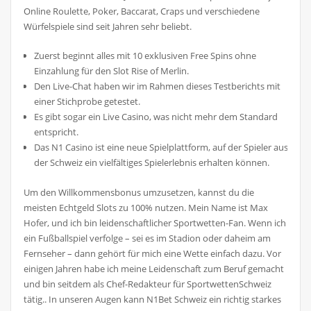
Online Roulette, Poker, Baccarat, Craps und verschiedene
Würfelspiele sind seit Jahren sehr beliebt.
Zuerst beginnt alles mit 10 exklusiven Free Spins ohne
Einzahlung für den Slot Rise of Merlin.
Den Live-Chat haben wir im Rahmen dieses Testberichts mit
einer Stichprobe getestet.
Es gibt sogar ein Live Casino, was nicht mehr dem Standard
entspricht.
Das N1 Casino ist eine neue Spielplattform, auf der Spieler aus
der Schweiz ein vielfältiges Spielerlebnis erhalten können.
Um den Willkommensbonus umzusetzen, kannst du die
meisten Echtgeld Slots zu 100% nutzen. Mein Name ist Max
Hofer, und ich bin leidenschaftlicher Sportwetten-Fan. Wenn ich
ein Fußballspiel verfolge – sei es im Stadion oder daheim am
Fernseher – dann gehört für mich eine Wette einfach dazu. Vor
einigen Jahren habe ich meine Leidenschaft zum Beruf gemacht
und bin seitdem als Chef-Redakteur für SportwettenSchweiz
tätig.. In unseren Augen kann N1Bet Schweiz ein richtig starkes