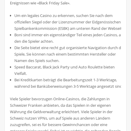
Ereignissen wie «Black Friday Sale».
Um ein legales Casino zu erkennen, suchen Sie nach dem
offiziellen Siegel oder der Lizenznummer der Eidgenössischen
Spielbankenkommission (ESBK) am unteren Rand der Webseite.
Boni sind immer ein eigenständiger Teil eines jeden Casinos, auf
den die Spieler achten.
Die Seite bietet eine recht gut organisierte Navigation durch die
Spiele, Sie können nach einem bestimmten Hersteller oder
Namen des Spiels suchen.
Speed Baccarat, Black Jack Party und Auto Roulette bieten
Vielfalt.
Bei Kreditkarten beträgt die Bearbeitungszeit 1-3 Werktage,
während bei Banküberweisungen 3-5 Werktage angesetzt sind.
Viele Spieler bevorzugen Online-Casinos, die Zahlungen in
Schweizer Franken anbieten, da das Spielen in der eigenen
Währung die Geldverwaltung erleichtert. Viele Spieler in der
Schweiz nutzen VPNs, um auf Spiele aus anderen Ländern
zuzugreifen, sei es für bessere Gewinnchancen oder eine
grössere Spielauswahl. Dabei ist es wichtig, die geltenden Regeln