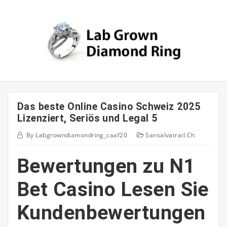
Skip
to
content
Das beste Online Casino Schweiz 2025
Lizenziert, Seriös und Legal 5
By
Labgrowndiamondring_caaf20
Sansalvatrail.ch
Bewertungen zu N1
Bet Casino Lesen Sie
Kundenbewertungen