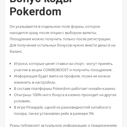
Pokerdom
Он указывается в отдельном поле формы, которое
находится сразу после опции с выбором валюты.
Поощрения можно получить только после регистрации.
Для получения остальных бонусов нужно внести деньги на
баланс.
Игроки, которые ценят ставки на спорт, могут принять
участие в акции COMBOBOOST и получить поощрение.
Информация будет взята из профиля, позже ее можно
изменить в настройках.
В составе платформы Pokerdom работает онлайн-казино.
Отыгрыш 100%-ного бонуса в казино проходит на других
условиях.
В игре Pineapple, одной из разновидностей китайского
покера, также установлен рейк в размере 5%.
Румы публикуют актуальную информацию о предложениях