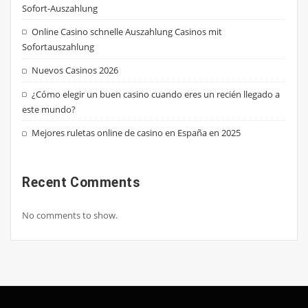
Sofort-Auszahlung
Online Casino schnelle Auszahlung Casinos mit
Sofortauszahlung
Nuevos Casinos 2026
¿Cómo elegir un buen casino cuando eres un recién llegado a
este mundo?
Mejores ruletas online de casino en España en 2025
Recent Comments
No comments to show.