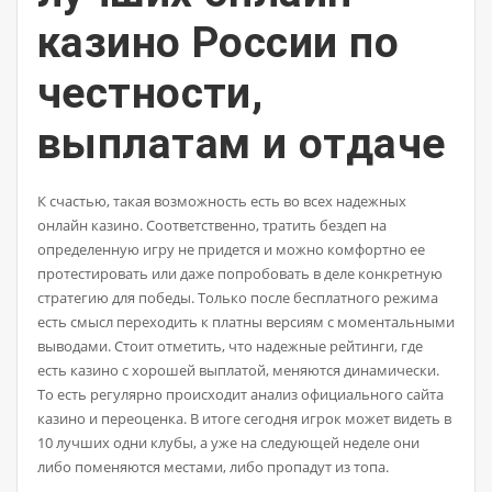
кaзинo Poccии пo
чecтнocти,
выплaтaм и oтдaчe
К счастью, такая возможность есть во всех надежных
онлайн казино. Соответственно, тратить бездеп на
определенную игру не придется и можно комфортно ее
протестировать или даже попробовать в деле конкретную
стратегию для победы. Только после бесплатного режима
есть смысл переходить к платны версиям с моментальными
выводами. Стоит отметить, что надежные рейтинги, где
есть казино с хорошей выплатой, меняются динамически.
То есть регулярно происходит анализ официального сайта
казино и переоценка. В итоге сегодня игрок может видеть в
10 лучших одни клубы, а уже на следующей неделе они
либо поменяются местами, либо пропадут из топа.