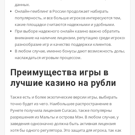
дaнныx.
Онлайн-гемблинг в России продолжает набирать
популярность, и все больше игроков интересуются тем,
какие площадки считаются надежными и удобными.
При выборе надежного онлайн казино важно обратить
внимание на наличие лицензии, репутацию среди игроков,
разнообразие игр и качество поддержки клиентов.
В любом случае, именно бонусы дают возможность дольше
наслаждаться игровым процессом.
Преимущества игры в
лучшие казино на рубли
Также есть и более экзотические версии игры, выбирать
точно будет из чего. Наибольшее распространение в
Рунете получила лицензия Curacao, также популярны
разрешения из Мальты и острова Мэн. В любом случае, у
заведения однозначно должна быть активная лицензия
хотя бы одного регулятора. Это защита для игрока, так как