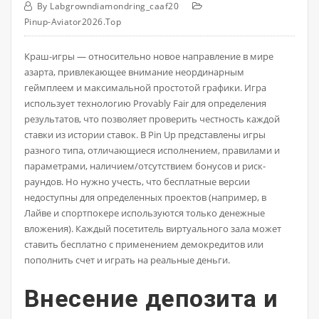
By
Labgrowndiamondring_caaf20
Pinup-Aviator2026.top
Краш-игры — относительно новое направление в мире
азарта, привлекающее внимание неординарным
геймплеем и максимальной простотой графики. Игра
использует технологию Provably Fair для определения
результатов, что позволяет проверить честность каждой
ставки из истории ставок. В Pin Up представлены игры
разного типа, отличающиеся исполнением, правилами и
параметрами, наличием/отсутствием бонусов и риск-
раундов. Но нужно учесть, что бесплатные версии
недоступны для определенных проектов (например, в
Лайве и спортпокере используются только денежные
вложения). Каждый посетитель виртуального зала может
ставить бесплатно с применением демокредитов или
пополнить счет и играть на реальные деньги.
Внесение депозита и