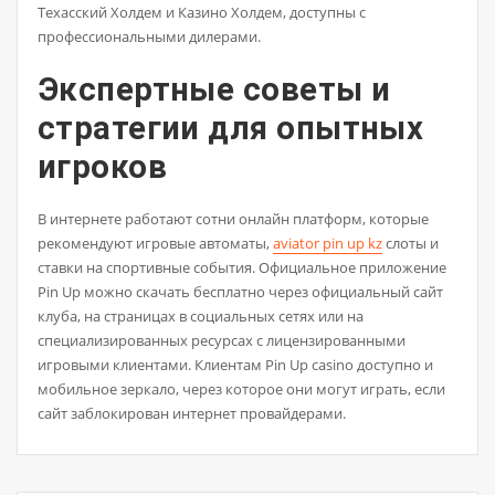
Техасский Холдем и Казино Холдем, доступны с
профессиональными дилерами.
Экспертные советы и
стратегии для опытных
игроков
В интернете работают сотни онлайн платформ, которые
рекомендуют игровые автоматы,
aviator pin up kz
слоты и
ставки на спортивные события. Официальное приложение
Pin Up можно скачать бесплатно через официальный сайт
клуба, на страницах в социальных сетях или на
специализированных ресурсах с лицензированными
игровыми клиентами. Клиентам Pin Up casino доступно и
мобильное зеркало, через которое они могут играть, если
сайт заблокирован интернет провайдерами.