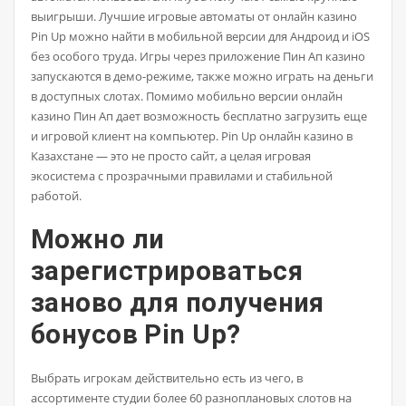
выигрыши. Лучшие игровые автоматы от онлайн казино
Pin Up можно найти в мобильной версии для Андроид и iOS
без особого труда. Игры через приложение Пин Ап казино
запускаются в демо-режиме, также можно играть на деньги
в доступных слотах. Помимо мобильно версии онлайн
казино Пин Ап дает возможность бесплатно загрузить еще
и игровой клиент на компьютер. Pin Up онлайн казино в
Казахстане — это не просто сайт, а целая игровая
экосистема с прозрачными правилами и стабильной
работой.
Можно ли
зарегистрироваться
заново для получения
бонусов Pin Up?
Выбрать игрокам действительно есть из чего, в
ассортименте студии более 60 разноплановых слотов на