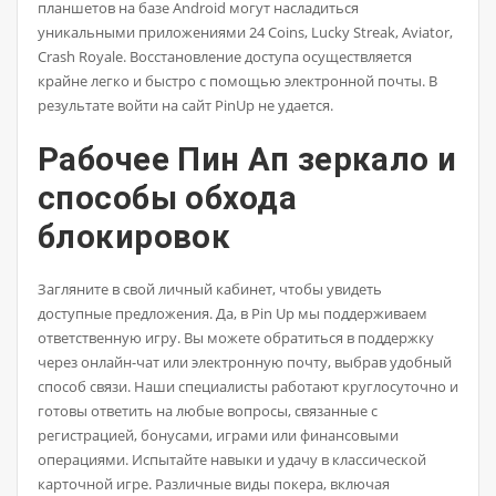
планшетов на базе Android могут насладиться
уникальными приложениями 24 Coins, Lucky Streak, Aviator,
Crash Royale. Восстановление доступа осуществляется
крайне легко и быстро с помощью электронной почты. В
результате войти на сайт PinUp не удается.
Рабочее Пин Ап зеркало и
способы обхода
блокировок
Загляните в свой личный кабинет, чтобы увидеть
доступные предложения. Да, в Pin Up мы поддерживаем
ответственную игру. Вы можете обратиться в поддержку
через онлайн-чат или электронную почту, выбрав удобный
способ связи. Наши специалисты работают круглосуточно и
готовы ответить на любые вопросы, связанные с
регистрацией, бонусами, играми или финансовыми
операциями. Испытайте навыки и удачу в классической
карточной игре. Различные виды покера, включая