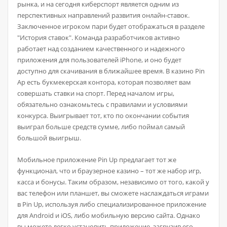
рынка, и на сегодня киберспорт является одним из
перспективных направлений развития онлайн-ставок.
Заключенное игроком пари будет отображаться в разделе
"История ставок". Команда разработчиков активно
работает над созданием качественного и надежного
приложения для пользователей iPhone, и оно будет
доступно для скачивания в ближайшее время. В казино Pin
Ap есть букмекерская контора, которая позволяет вам
совершать ставки на спорт. Перед началом игры,
обязательно ознакомьтесь с правилами и условиями
конкурса. Выигрывает тот, кто по окончании события
выиграл больше средств сумме, либо поймал самый
большой выигрыш.
Мобильное приложение Pin Up предлагает тот же
функционал, что и браузерное казино – тот же набор игр,
касса и бонусы. Таким образом, независимо от того, какой у
вас телефон или планшет, вы сможете наслаждаться играми
в Pin Up, используя либо специализированное приложение
для Android и iOS, либо мобильную версию сайта. Однако
вы можете легко установить приложение, загрузив его