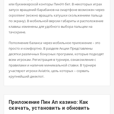
или букмекерской конторы ПинУп бет. В некоторых играх
запуск вращений барабанов на смартфоне возможен через
скроллинг (можно вращать катушки скольжением пальца
по экрану). В мобильной версии габариты и расположение
клавиш изменены для удобного выбора пальцем на
тачскрине.
Пополнение баланса через мобильное приложение – это
просто и комфортно. В разделе Акции Представлены
десятки различных бонусных программ, которые подходят
всем игрокам. Регистрация в турнире, ознакомление с
правилами и наличие минимальной ставки. В турнире
участвуют игроки Aviatrix, цель которых – сорвать
крупнейший джекпот.
Приложение Пин Ап казино: Как
скачать, установить и обновить