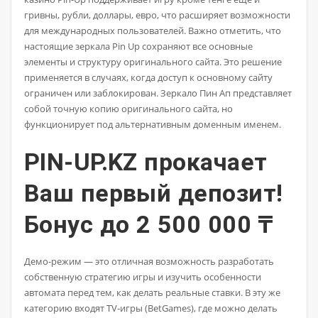
гривны, рубли, доллары, евро, что расширяет возможности
для международных пользователей. Важно отметить, что
настоящие зеркала Pin Up сохраняют все основные
элементы и структуру оригинального сайта. Это решение
применяется в случаях, когда доступ к основному сайту
ограничен или заблокирован. Зеркало Пин Ап представляет
собой точную копию оригинального сайта, но
функционирует под альтернативным доменным именем.
PIN-UP.KZ прокачает
Ваш первый депозит!
Бонус до 2 500 000 ₸
Демо-режим — это отличная возможность разработать
собственную стратегию игры и изучить особенности
автомата перед тем, как делать реальные ставки. В эту же
категорию входят TV-игры (BetGames), где можно делать