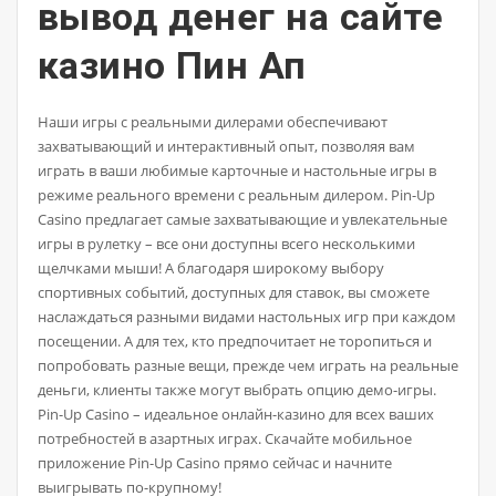
вывод денег на сайте
казино Пин Ап
Наши игры с реальными дилерами обеспечивают
захватывающий и интерактивный опыт, позволяя вам
играть в ваши любимые карточные и настольные игры в
режиме реального времени с реальным дилером. Pin-Up
Casino предлагает самые захватывающие и увлекательные
игры в рулетку – все они доступны всего несколькими
щелчками мыши! А благодаря широкому выбору
спортивных событий, доступных для ставок, вы сможете
наслаждаться разными видами настольных игр при каждом
посещении. А для тех, кто предпочитает не торопиться и
попробовать разные вещи, прежде чем играть на реальные
деньги, клиенты также могут выбрать опцию демо-игры.
Pin-Up Casino – идеальное онлайн-казино для всех ваших
потребностей в азартных играх. Скачайте мобильное
приложение Pin-Up Casino прямо сейчас и начните
выигрывать по-крупному!