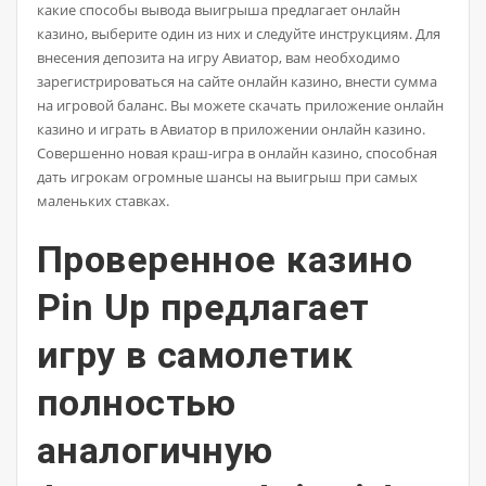
какие способы вывода выигрыша предлагает онлайн
казино, выберите один из них и следуйте инструкциям. Для
внесения депозита на игру Авиатор, вам необходимо
зарегистрироваться на сайте онлайн казино, внести сумма
на игровой баланс. Вы можете скачать приложение онлайн
казино и играть в Авиатор в приложении онлайн казино.
Совершенно новая краш-игра в онлайн казино, способная
дать игрокам огромные шансы на выигрыш при самых
маленьких ставках.
Проверенное казино
Pin Up предлагает
игру в самолетик
полностью
аналогичную