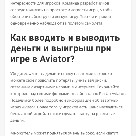
интересности для игроков. Команда разработчиков
сосредоточилась на простоте и легкости игры, чтобы
обеспечить быструю и легкую игру. Тысячи игроков
одновременно наблюдают за полетом самолета.
Как вводить и выводить
деньги и выигрыш при
игре в Aviator?
Убедитесь, что вы делаете ставку на столько, сколько
можете себе позволить потерять, учитывая риски,
связанные с азартными играми в Интернете. Сохраняйте
контроль над своими фондами онлайн-ставок Pin Up Aviator.
Поделимся более подробной информацией об азартных
играх Aviator. Более того, у игроков есть шанс насладиться
бесплатной игрой, а также сделать ставку на реальные
деньги.
Множитель может подняться очень высоко, если хватит