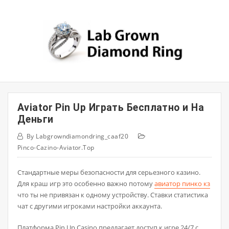
Skip
to
content
Aviator Pin Up Играть Бесплатно и На
Деньги
By
Labgrowndiamondring_caaf20
Pinco-Cazino-Aviator.top
Стандартные меры безопасности для серьезного казино.
Для краш игр это особенно важно потому
авиатор пинко кз
что ты не привязан к одному устройству. Ставки статистика
чат с другими игроками настройки аккаунта.
Платформа Pin Up Casino предлагает доступ к игре 24/7 с