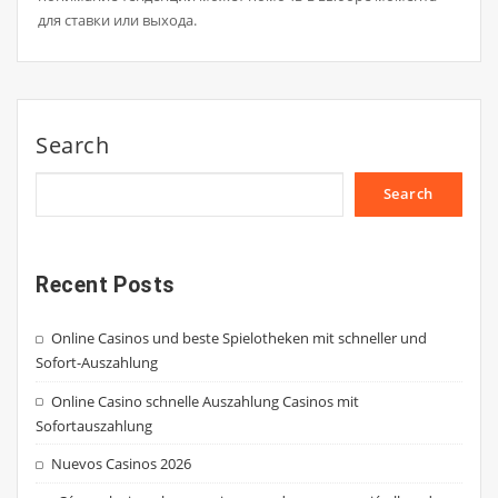
для ставки или выхода.
Search
Search
Recent Posts
Online Casinos und beste Spielotheken mit schneller und
Sofort-Auszahlung
Online Casino schnelle Auszahlung Casinos mit
Sofortauszahlung
Nuevos Casinos 2026