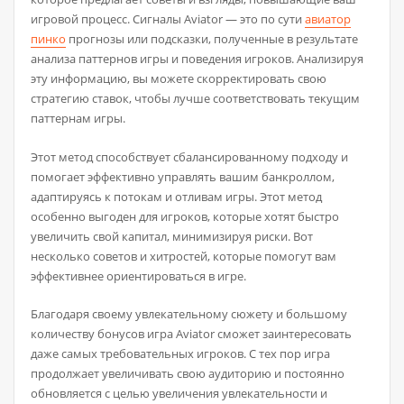
игровой процесс. Сигналы Aviator — это по сути
авиатор
пинко
прогнозы или подсказки, полученные в результате
анализа паттернов игры и поведения игроков. Анализируя
эту информацию, вы можете скорректировать свою
стратегию ставок, чтобы лучше соответствовать текущим
паттернам игры.
Этот метод способствует сбалансированному подходу и
помогает эффективно управлять вашим банкроллом,
адаптируясь к потокам и отливам игры. Этот метод
особенно выгоден для игроков, которые хотят быстро
увеличить свой капитал, минимизируя риски. Вот
несколько советов и хитростей, которые помогут вам
эффективнее ориентироваться в игре.
Благодаря своему увлекательному сюжету и большому
количеству бонусов игра Aviator сможет заинтересовать
даже самых требовательных игроков. С тех пор игра
продолжает увеличивать свою аудиторию и постоянно
обновляется с целью увеличения увлекательности и