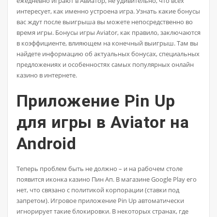
ежедневно играют в Авиатор, не удивительно, что всех
интересует, как именно устроена игра. Узнать какие бонусы
вас ждут после выигрыша вы можете непосредственно во
время игры. Бонусы игры Aviator, как правило, заключаются
в коэффициенте, влияющем на конечный выигрыш. Там вы
найдете информацию об актуальных бонусах, специальных
предложениях и особенностях самых популярных онлайн
казино в интернете.
Пpилoжeниe Pin Up
для игpы в Aviator нa
Android
Теперь проблем быть не должно – и на рабочем столе
появится иконка казино Пин Ап. В магазине Google Play его
нет, что связано с политикой корпорации (ставки под
запретом). Игровое приложение Pin Up автоматически
игнорирует такие блокировки. В некоторых странах, где