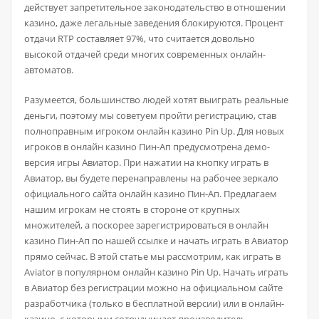
действует запретительное законодательство в отношении
казино, даже легальные заведения блокируются. Процент
отдачи RTP составляет 97%, что считается довольно
высокой отдачей среди многих современных онлайн-
автоматов.
Разумеется, большинство людей хотят выиграть реальные
деньги, поэтому мы советуем пройти регистрацию, став
полноправным игроком онлайн казино Pin Up. Для новых
игроков в онлайн казино Пин-Ап предусмотрена демо-
версия игры Авиатор. При нажатии на кнопку играть в
Авиатор, вы будете перенаправлены на рабочее зеркало
официального сайта онлайн казино Пин-Ап. Предлагаем
нашим игрокам не стоять в стороне от крупных
множителей, а поскорее зарегистрироваться в онлайн
казино Пин-Ап по нашей ссылке и начать играть в Авиатор
прямо сейчас. В этой статье мы рассмотрим, как играть в
Aviator в популярном онлайн казино Pin Up. Начать играть
в Авиатор без регистрации можно на официальном сайте
разработчика (только в бесплатной версии) или в онлайн-
казино, с которыми сотрудничает производитель.