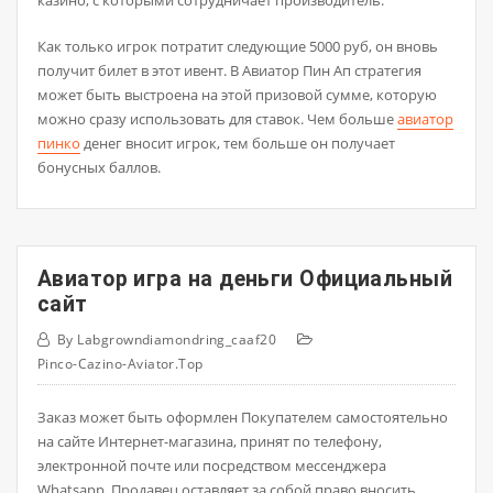
Как только игрок потратит следующие 5000 руб, он вновь
получит билет в этот ивент. В Авиатор Пин Ап стратегия
может быть выстроена на этой призовой сумме, которую
можно сразу использовать для ставок. Чем больше
авиатор
пинко
денег вносит игрок, тем больше он получает
бонусных баллов.
Авиатор игра на деньги Официальный
сайт
By
Labgrowndiamondring_caaf20
Pinco-Cazino-Aviator.top
Заказ может быть оформлен Покупателем самостоятельно
на сайте Интернет-магазина, принят по телефону,
электронной почте или посредством мессенджера
Whatsapp. Продавец оставляет за собой право вносить