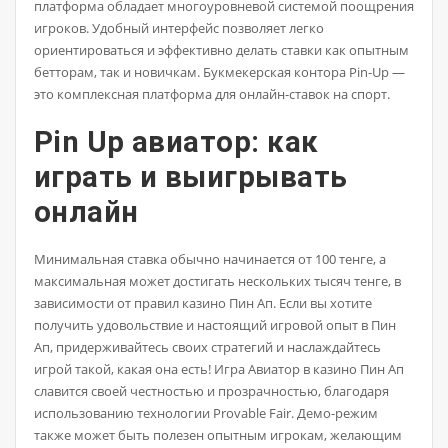
платформа обладает многоуровневой системой поощрения
игроков. Удобный интерфейс позволяет легко
ориентироваться и эффективно делать ставки как опытным
бетторам, так и новичкам. Букмекерская контора Pin-Up —
это комплексная платформа для онлайн-ставок на спорт.
Pin Up авиатор: как
играть и выигрывать
онлайн
Минимальная ставка обычно начинается от 100 тенге, а
максимальная может достигать нескольких тысяч тенге, в
зависимости от правил казино Пин Ап. Если вы хотите
получить удовольствие и настоящий игровой опыт в Пин
Ап, придерживайтесь своих стратегий и наслаждайтесь
игрой такой, какая она есть! Игра Авиатор в казино Пин Ап
славится своей честностью и прозрачностью, благодаря
использованию технологии Provable Fair. Демо-режим
также может быть полезен опытным игрокам, желающим