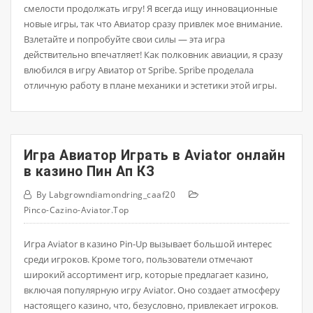
смелости продолжать игру! Я всегда ищу инновационные
новые игры, так что Авиатор сразу привлек мое внимание.
Взлетайте и попробуйте свои силы — эта игра
действительно впечатляет! Как полковник авиации, я сразу
влюбился в игру Авиатор от Spribe. Spribe проделала
отличную работу в плане механики и эстетики этой игры.
Игра Авиатор Играть в Aviator онлайн
в казино Пин Ап КЗ
By
Labgrowndiamondring_caaf20
Pinco-Cazino-Aviator.top
Игра Aviator в казино Pin-Up вызывает большой интерес
среди игроков. Кроме того, пользователи отмечают
широкий ассортимент игр, которые предлагает казино,
включая популярную игру Aviator. Оно создает атмосферу
настоящего казино, что, безусловно, привлекает игроков.