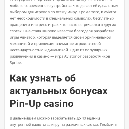
любого современного устройства, что делает её идеальным
выбором для игроков по всему миру. Кроме того, в Aviator
нет необходимости в специальных символах, бесплатных
вращениях или риск-играх, что часто встречается в других
слотах. Она стала широко известна благодаря разработке
игры Авиатор, которая выделяется своей оригинальной
механикой и привлекает внимание игроков своей
нестандартностью и динамикой. Одно из популярных
развлечений в казино — игра Aviator от разработчиков
Spribe.
Как узнать об
актуальных бонусах
Pin-Up casino
В дальнейшем можно зарабатывать до 40 единиц
внутренней валюты за игру на различных слотах. Гемблинг-