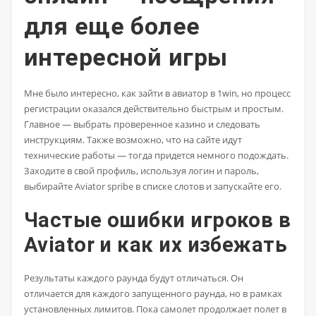
для еще более
интересной игры
Мне было интересно, как зайти в авиатор в 1win, но процесс
регистрации оказался действительно быстрым и простым.
Главное — выбрать проверенное казино и следовать
инструкциям. Также возможно, что на сайте идут
технические работы — тогда придется немного подождать.
Заходите в свой профиль, используя логин и пароль,
выбирайте Aviator spribe в списке слотов и запускайте его.
Частые ошибки игроков в
Aviator и как их избежать
Результаты каждого раунда будут отличаться. Он
отличается для каждого запущенного раунда, но в рамках
установленных лимитов. Пока самолет продолжает полет в