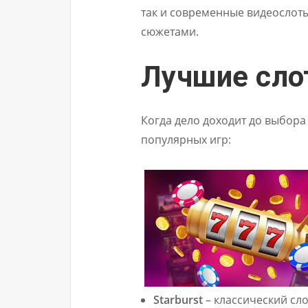
так и современные видеослот
сюжетами.
Лучшие сл
Когда дело доходит до выбора
популярных игр:
Starburst
– классический сло