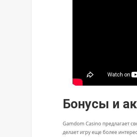
Бонусы и а
Gamdom Casino предлагает св
делает игру еще более интере