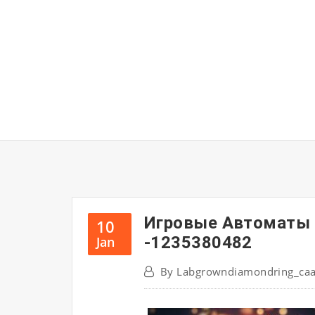
Skip
to
content
Игровые Автоматы 
10
-1235380482
Jan
By
Labgrowndiamondring_ca