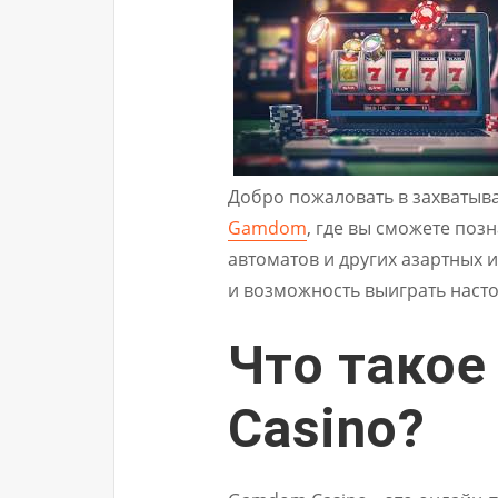
Добро пожаловать в захватыв
Gamdom
, где вы сможете по
автоматов и других азартных 
и возможность выиграть наст
Что тако
Casino?