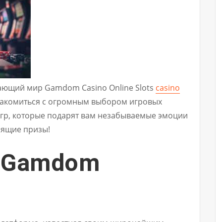
ающий мир Gamdom Casino Online Slots
casino
знакомиться с огромным выбором игровых
игр, которые подарят вам незабываемые эмоции
оящие призы!
е Gamdom