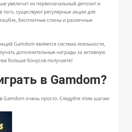
рые увеличат их первоначальный депозит и
е того, существуют регулярные акции для
 кэшбэк, бесплатные спины и различные
нкций Gamdom является система лояльности,
олучать дополнительные награды за активную
 тем больше бонусов получаете!
 играть в Gamdom?
в Gamdom очень просто. Следуйте этим шагам: