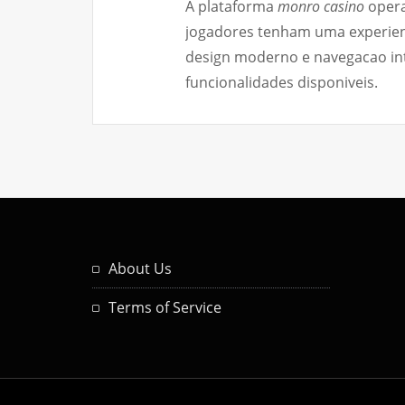
A plataforma
monro casino
opera
jogadores tenham uma experienc
design moderno e navegacao intu
funcionalidades disponiveis.
About Us
Terms of Service