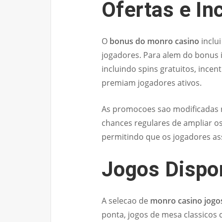
Ofertas e In
O
bonus do monro casino
inclu
jogadores. Para alem do bonus in
incluindo spins gratuitos, ince
premiam jogadores ativos.
As promocoes sao modificadas 
chances regulares de ampliar os
permitindo que os jogadores as
Jogos Dispo
A selecao de
monro casino jogo
ponta, jogos de mesa classicos