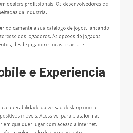
om dealers profissionais. Os desenvolvedores de
eitadas da industria.
eriodicamente a sua catalogo de jogos, lancando
nteresse dos jogadores. As opcoes de jogadas
ntos, desde jogadores ocasionais ate
bile e Experiencia
da a operabilidade da versao desktop numa
spositivos moveis. Acessivel para plataformas
ar em qualquer lugar com acesso a internet,
afica e velocidade de carregamento.