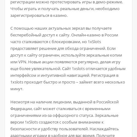
регистрации можно протестировать игры в демо-режиме.
Чтобы играть и получать реальные деньги, необходимо
зарегистрироваться в казино.
С помощью наших актуальных зеркал вы получаете
бесперебойный доступ к сайту. Онлайн-казино в России
часто сталкиваются с блокировками, но 1xSlots
предоставляет решение для обхода ограничений. Если
доступ к сайту ограничен, используйте зеркальные копии
или VPN. Новые акции появляются регулярно, делая игру
еще более увлекательной. Сайт 1xslots отличается удобным
интерфейсом и интуитивной навигацией. Регистрация в
1xslots проходит быстро и просто – займет всего несколько
минут.
Несмотря на наличие лицензии, выданной в Российской
Федерации, сайт может сталкиваться с временными
ограничениями из-за оффшорного статуса. Зеркальные
версии 1xSlots создаются с особым вниманием к
безопасности и удобству пользователей. Наслаждайтесь
азартными играми в удобное для вас время. Получите