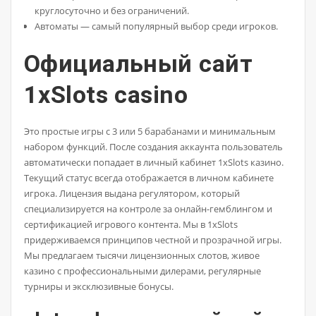
круглосуточно и без ограничений.
Автоматы — самый популярный выбор среди игроков.
Официальный сайт
1xSlots casino
Это простые игры с 3 или 5 барабанами и минимальным
набором функций. После создания аккаунта пользователь
автоматически попадает в личный кабинет 1хSlots казино.
Текущий статус всегда отображается в личном кабинете
игрока. Лицензия выдана регулятором, который
специализируется на контроле за онлайн-гемблингом и
сертификацией игрового контента. Мы в 1хSlots
придерживаемся принципов честной и прозрачной игры.
Мы предлагаем тысячи лицензионных слотов, живое
казино с профессиональными дилерами, регулярные
турниры и эксклюзивные бонусы.