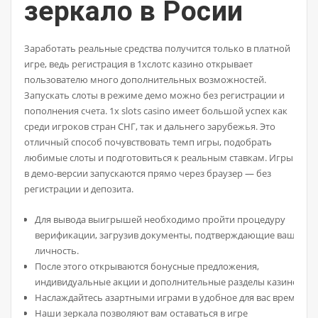
зеркало в Росии
Заработать реальные средства получится только в платной
игре, ведь регистрация в 1хслотс казино открывает
пользователю много дополнительных возможностей.
Запускать слоты в режиме демо можно без регистрации и
пополнения счета. 1x slots casino имеет большой успех как
среди игроков стран СНГ, так и дальнего зарубежья. Это
отличный способ почувствовать темп игры, подобрать
любимые слоты и подготовиться к реальным ставкам. Игры
в демо-версии запускаются прямо через браузер — без
регистрации и депозита.
Для вывода выигрышей необходимо пройти процедуру
верификации, загрузив документы, подтверждающие вашу
личность.
После этого открываются бонусные предложения,
индивидуальные акции и дополнительные разделы казино.
Наслаждайтесь азартными играми в удобное для вас время.
Наши зеркала позволяют вам оставаться в игре