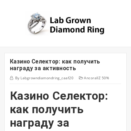
Skip
to
content
Казино Селектор: как получить
награду за активность
By
Labgrowndiamondring_caaf20
AncorallZ 50%
Казино Селектор:
как получить
награду за