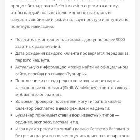
процесс без задержек. Selector casino стремится к тому,
чтобы каждый пользователь мог легко находить и
запускать любимые игры, используя простую и интуитивно
понятную навигацию.
Посетителям интернет платформы доступно более 9000
азартных развлечений.
Дата рождения каждого клиента проверяется перед заказом
первого кешаута.
Актуальную информацию можно найти на официальном
сайте, перейдя по ссылке «Турниры».
Пополнение и вывод средств возможны через карты,
электронные кошельки (Skrill, WebMoney), криптовалюту и
мобильные операторы.
Во время проверки посетители могут играть в казино
Селектор бесплатно в демо режиме и на деньги.
Букмекер принимает ставки всех известных типов —
ординар, экспресс, система и т.д.
Игра в демо режиме в онлайн казино Селектор бесплатно и
без регистрации позволяет оценить качество аппаратов и