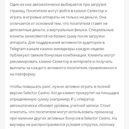
Один из них автоматически выбирается при загрузке
страниц. Посетители могут войти в казино Селектор и
играть в игровые аппараты не только на деньги. Она
отличается от основной тем, что посетители ставят не
депозитные деньги, а виртуальные фишки. Специальные
монеты зачисляются на баланс сразу после загрузки
аппарата. Для поддержания активности аудитории в
Telegram-канале казино менеджеры каждую неделю
публикуют свежие бонусные комбинации. Клиенты могут
рекламировать казино Селектор в интернете и получать
выплаты за каждого активного посетителя, привлеченного
на платформу.
Чтобы повышать ранг, нужно активно играть в полной
версии Selector Casino. Когда клиент прокрутит на площадке
определенную сумму (например, ₽ ), оператор
автоматически обновит уровень учетной записи. Стоит
отметить, что посетители могут использовать промокод
при наличии других активных бонусов в Selector Casino. На
ваучеры не распространяются условия открутки, поэтому