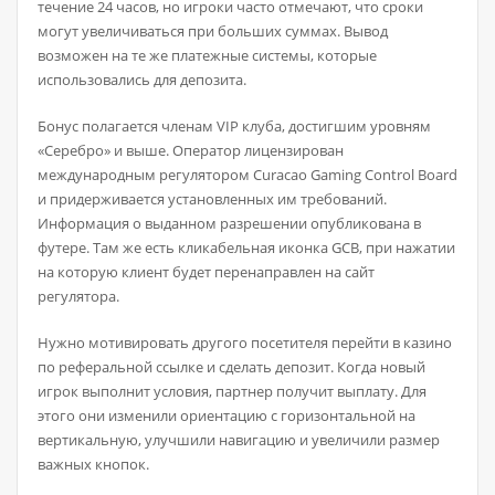
течение 24 часов, но игроки часто отмечают, что сроки
могут увеличиваться при больших суммах. Вывод
возможен на те же платежные системы, которые
использовались для депозита.
Бонус полагается членам VIP клуба, достигшим уровням
«Серебро» и выше. Оператор лицензирован
международным регулятором Curacao Gaming Control Board
и придерживается установленных им требований.
Информация о выданном разрешении опубликована в
футере. Там же есть кликабельная иконка GCB, при нажатии
на которую клиент будет перенаправлен на сайт
регулятора.
Нужно мотивировать другого посетителя перейти в казино
по реферальной ссылке и сделать депозит. Когда новый
игрок выполнит условия, партнер получит выплату. Для
этого они изменили ориентацию с горизонтальной на
вертикальную, улучшили навигацию и увеличили размер
важных кнопок.