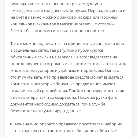
релоада, клиент постепенно открывает доступ к
еженедельным и ежедневным бонусам. Переводить деньги
на счет в казино можно с банковских карт, электронных
кошельков и аккаунтов в магазине Steam. Со стороны
Selector Casino комиссионных за пополнения нет.
Также можно подписаться на официальные каналы казино
в социальных сетях, где регулярно публикуются
обновленные ссылки на зеркала. Selector выделяется на
фоне конкурентов огромным ассортиментом азартных игр,
множеством турниров и удобным интерфейсом. Однако
стоит учитывать, что при выводе средств может взиматься
комиссия, а некоторые бонусные предложения имеют
ограниченный срок действия. Пройти проверку можно как
с компьютера, так и со смартфона. После загрузки фото
документов необходимо дождаться, пока служба
безопасности актуализирует данные.
Изначально оператор предлагал посетителям набор из
нескольких сотен автоматов, небольшое лобби с live