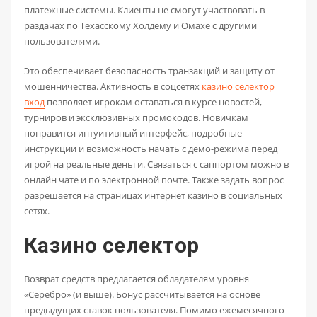
платежные системы. Клиенты не смогут участвовать в
раздачах по Техасскому Холдему и Омахе с другими
пользователями.
Это обеспечивает безопасность транзакций и защиту от
мошенничества. Активность в соцсетях
казино селектор
вход
позволяет игрокам оставаться в курсе новостей,
турниров и эксклюзивных промокодов. Новичкам
понравится интуитивный интерфейс, подробные
инструкции и возможность начать с демо-режима перед
игрой на реальные деньги. Связаться с саппортом можно в
онлайн чате и по электронной почте. Также задать вопрос
разрешается на страницах интернет казино в социальных
сетях.
Казино селектор
Возврат средств предлагается обладателям уровня
«Серебро» (и выше). Бонус рассчитывается на основе
предыдущих ставок пользователя. Помимо ежемесячного