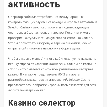
активность
Оператор соблюдает требования международных
контролирующих служб. Все аркады и игровые автоматы в
Selector Casino имеют сертификаты, подтверждающие
честность и безопасность аппаратов. Посетители могут
проверить актуальность документа в несколько кликов.
Чтобы посмотреть цифровую версию лицензии, нужно
открыть сайт и нажать на кнопку в форме щита.
Чтобы открыть меню Личного кабинета, нужно нажать на
иконку справа от клавиши «Кошелек». Кликом по клавише
«Лобби» открывается список всех развлечений интернет
казино. В каталоге представлены 9043 аппарата
разнообразных жанров и направлений. Selector Casino
предлагает разнообразие игровых возможностей для всех
любителей азартных игр.
Казино селектор