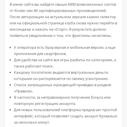
В меню сайта вы найдете свыше 6000 всевозможных слотов
от более чем 80 сертифицированных производителей.
После авторизации на актуальном зеркале казино селектор
или на официальной странице клуба снова нужно перейти в
мессенджер и нажать на «Старт». В результате должно
появиться уведомление о том, что фриспины начислены.
У оператора есть браузерная и мобильная версии, а еще
приложение для смартфонов.
Для удобства на сайте все игры разбиты по категориям, а
также работает поиск.
Каждому посетителю выдаются виртуальные деньги,
которыми он распоряжается по своему усмотрению.
Список запрещенных юрисдикций приведен в разделе
«Правила».
В частности, за неправомерное получение бонуса или
повторную регистрацию аккаунта.
Для новых пользователей платформа предлагает простой
интерфейс, который позволяет создать аккаунт буквально
за несколько минут.