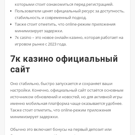
которыми стоит ознакомиться перед регистрацией.
Пользователи ценят официальный ресурс за доступность,
стабильность и современный подход.
Также стоит отметить, что online-режим приложения
минимизирует задержки.
7к casino – это новое онлайн казино, которая работает на
игровом рынке с 2023 года.
7к казино официальный
сайт
Оно стабильно, быстро запускается и сохраняет ваши
настройки. Конечно, официальный сайт остаётся основным
источником обновлений и новостей, но для активной игры
именно мобильная платформа чаще оказывается удобнее.
Также стоит отметить, что online-режим приложения
минимизирует задержки.
Обычно это включает бонусы на первый депозит или