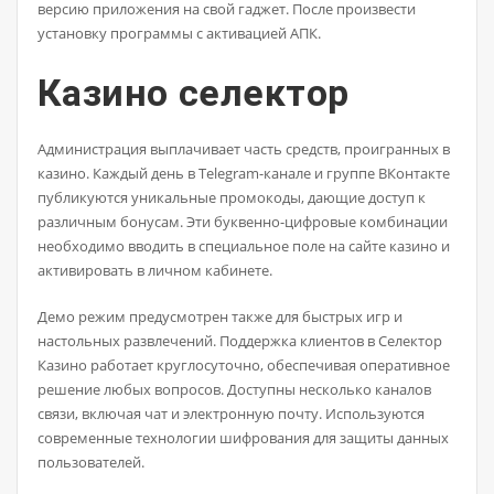
версию приложения на свой гаджет. После произвести
установку программы с активацией АПК.
Казино селектор
Администрация выплачивает часть средств, проигранных в
казино. Каждый день в Telegram-канале и группе ВКонтакте
публикуются уникальные промокоды, дающие доступ к
различным бонусам. Эти буквенно-цифровые комбинации
необходимо вводить в специальное поле на сайте казино и
активировать в личном кабинете.
Демо режим предусмотрен также для быстрых игр и
настольных развлечений. Поддержка клиентов в Селектор
Казино работает круглосуточно, обеспечивая оперативное
решение любых вопросов. Доступны несколько каналов
связи, включая чат и электронную почту. Используются
современные технологии шифрования для защиты данных
пользователей.