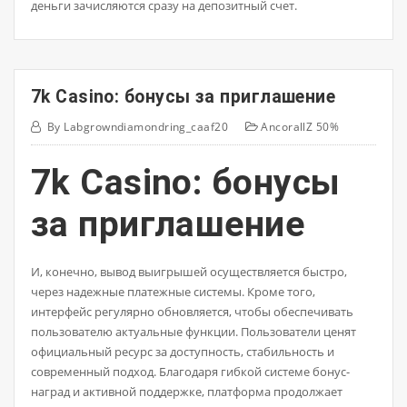
деньги зачисляются сразу на депозитный счет.
7k Casino: бонусы за приглашение
By
Labgrowndiamondring_caaf20
AncorallZ 50%
7k Casino: бонусы
за приглашение
И, конечно, вывод выигрышей осуществляется быстро,
через надежные платежные системы. Кроме того,
интерфейс регулярно обновляется, чтобы обеспечивать
пользователю актуальные функции. Пользователи ценят
официальный ресурс за доступность, стабильность и
современный подход. Благодаря гибкой системе бонус-
наград и активной поддержке, платформа продолжает