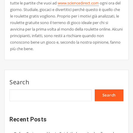
tutte le partite che vuoi ad
www.sciencedirect.com
ogni ora del
giorno. Studiale, giocaci e divertitici perchè questo è quello che
le roulette gratis vogliono. Proprio per i motivi già analizzati, le
roulette gratuite sono il terreno di gioco ideale per chi si
avvicina per la prima volta al mondo della roulette online. Alcuni
principianti, infatti, sono restii a rischiare quando non
conoscono bene un gioco e, secondo la nostra opinione, fanno
più che bene.
Search
Search
Recent Posts