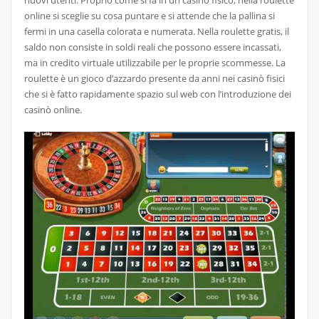
nuovi utenti. Proprio come si fa in un casinò fisico, nella roulette
online si sceglie su cosa puntare e si attende che la pallina si
fermi in una casella colorata e numerata. Nella roulette gratis, il
saldo non consiste in soldi reali che possono essere incassati,
ma in credito virtuale utilizzabile per le proprie scommesse. La
roulette è un gioco d’azzardo presente da anni nei casinò fisici
che si è fatto rapidamente spazio sul web con l’introduzione dei
casinò online.