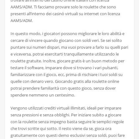
AAMS/ADM. Ti facciamo provare solo le roulette che sono
presenti all’interno dei casinò virtuali su internet con licenza
AAMS/ADM.
In questo modo, i giocatori possono migliorare le loro abilità e
cercare di vincere quando giocano con soldi veri. Se sei solito
puntare sui numeri dispari, ma vuoi provare a farlo su quelli pari
e viceversa, potrai esercitarti tranquillamente utilizzando le
roulette gratuite. Inoltre, giocare gratis è un buon metodo per
testare il software, imparare dove si trovano i vari pulsanti,
familiarizzare con il gioco, ecc, prima di rischiare i tuoi soldi su
quelle con denaro vero. Giocando gratis alla roulette online
potrai prendere familiarità con questo gioco, senza dover
spendere nemmeno un centesimo.
Vengono utilizzati crediti virtuali illimitati, ideali per imparare
senza pressioni e senza obblighi. Per iniziare subito a giocare
con la roulette senza impegno basta seguire le semplici regole
che trovi scritte qui sotto. Il resto viene da se, gioca ora
gratuitamente con questi demo esclusivi senza soldi, puoi fare