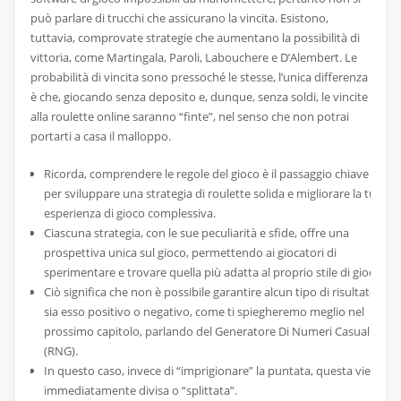
può parlare di trucchi che assicurano la vincita. Esistono,
tuttavia, comprovate strategie che aumentano la possibilità di
vittoria, come Martingala, Paroli, Labouchere e D’Alembert. Le
probabilità di vincita sono pressoché le stesse, l’unica differenza
è che, giocando senza deposito e, dunque, senza soldi, le vincite
alla roulette online saranno “finte”, nel senso che non potrai
portarti a casa il malloppo.
Ricorda, comprendere le regole del gioco è il passaggio chiave
per sviluppare una strategia di roulette solida e migliorare la tua
esperienza di gioco complessiva.
Ciascuna strategia, con le sue peculiarità e sfide, offre una
prospettiva unica sul gioco, permettendo ai giocatori di
sperimentare e trovare quella più adatta al proprio stile di gioco.
Ciò significa che non è possibile garantire alcun tipo di risultato,
sia esso positivo o negativo, come ti spiegheremo meglio nel
prossimo capitolo, parlando del Generatore Di Numeri Casuali
(RNG).
In questo caso, invece di “imprigionare” la puntata, questa viene
immediatamente divisa o “splittata”.