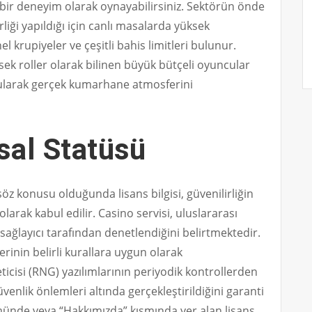
f bir deneyim olarak oynayabilirsiniz. Sektörün önde
irliği yapıldığı için canlı masalarda yüksek
l krupiyeler ve çeşitli bahis limitleri bulunur.
ek roller olarak bilinen büyük bütçeli oyuncular
ularak gerçek kumarhane atmosferini
sal Statüsü
söz konusu olduğunda lisans bilgisi, güvenilirliğin
larak kabul edilir. Casino servisi, uluslararası
sağlayıcı tarafından denetlendiğini belirtmektedir.
erinin belirli kurallara uygun olarak
ticisi (RNG) yazılımlarının periyodik kontrollerden
üvenlik önlemleri altında gerçekleştirildiğini garanti
ümünde veya “Hakkımızda” kısmında yer alan lisans