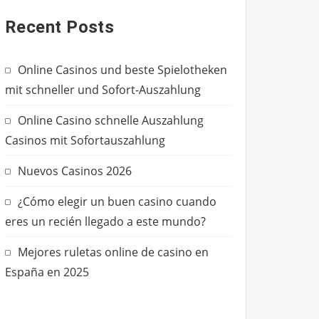
Recent Posts
Online Casinos und beste Spielotheken
mit schneller und Sofort-Auszahlung
Online Casino schnelle Auszahlung
Casinos mit Sofortauszahlung
Nuevos Casinos 2026
¿Cómo elegir un buen casino cuando
eres un recién llegado a este mundo?
Mejores ruletas online de casino en
España en 2025