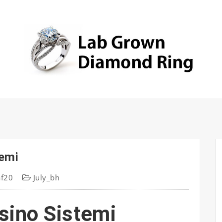
temi
af20
July_bh
sino Sistemi