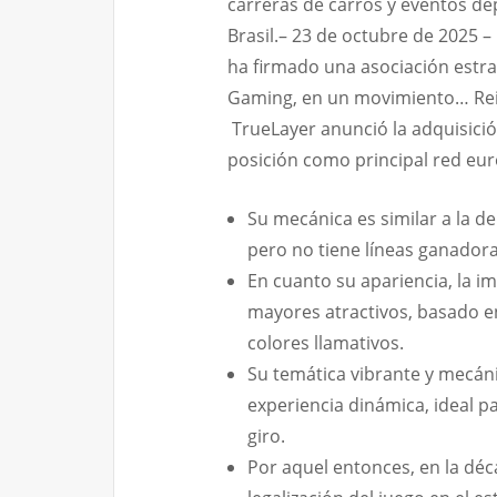
carreras de carros y eventos de
Brasil.– 23 de octubre de 2025 
ha firmado una asociación estra
Gaming, en un movimiento… Rein
TrueLayer anunció la adquisició
posición como principal red eu
Su mecánica es similar a la de 
pero no tiene líneas ganadora
En cuanto su apariencia, la i
mayores atractivos, basado en 
colores llamativos.
Su temática vibrante y mecán
experiencia dinámica, ideal 
giro.
Por aquel entonces, en la déc