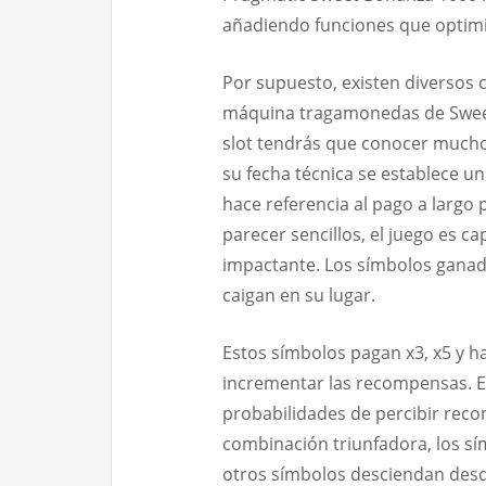
añadiendo funciones que optimiz
Por supuesto, existen diversos 
máquina tragamonedas de Sweet
slot tendrás que conocer muchos
su fecha técnica se establece u
hace referencia al pago a largo 
parecer sencillos, el juego es c
impactante. Los símbolos ganad
caigan en su lugar.
Estos símbolos pagan x3, x5 y h
incrementar las recompensas. E
probabilidades de percibir reco
combinación triunfadora, los sí
otros símbolos desciendan desd