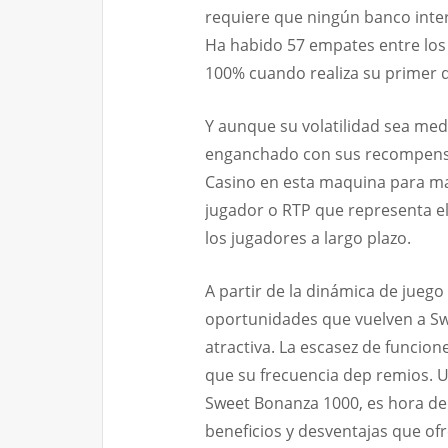
requiere que ningún banco inter
Ha habido 57 empates entre los
100% cuando realiza su primer 
Y aunque su volatilidad sea m
enganchado con sus recompens
Casino en esta maquina para max
jugador o RTP que representa el
los jugadores a largo plazo.
A partir de la dinámica de jueg
oportunidades que vuelven a Sw
atractiva. La escasez de funcion
que su frecuencia dep remios. U
Sweet Bonanza 1000, es hora de
beneficios y desventajas que ofr