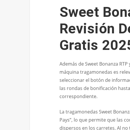
Sweet Bon
Revisión D
Gratis 202
Además de Sweet Bonanza RTP y o
máquina tragamonedas es relevan
seleccionar el botón de inform
las rondas de bonificación hast
correspondiente.
La tragamonedas Sweet Bonanza 
Pays”, lo que permite que las 
dispersos en los carretes. Al no