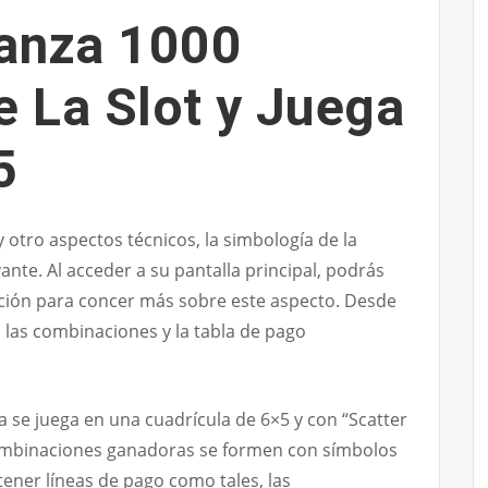
anza 1000
e La Slot y Juega
5
tro aspectos técnicos, la simbología de la
te. Al acceder a su pantalla principal, podrás
ación para concer más sobre este aspecto. Desde
a las combinaciones y la tabla de pago
se juega en una cuadrícula de 6×5 y con “Scatter
combinaciones ganadoras se formen con símbolos
 tener líneas de pago como tales, las