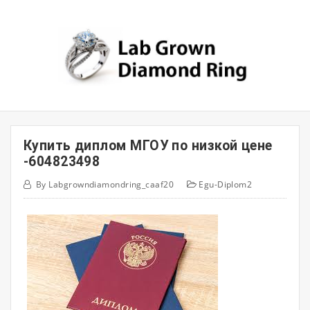
Skip
to
content
Купить диплом МГОУ по низкой цене
-604823498
By
Labgrowndiamondring_caaf20
Egu-Diplom2