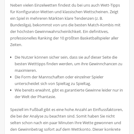
Neben vielen Einzelwetten findest du bei uns auch Wett-Tipps
für Konfigurator-Wetten und klassischen Wettscheinen. Zeigt
ein Spiel in mehreren Märkten klare Tendenzen (z. B.
Bundesliga), bekommst von uns die besten Match-Kombis mit
der höchsten Gewinnwahrscheinlichkeit. Ein definitives,
professionelles Ranking der 10 größten Basketballspieler aller
Zeiten.
Die Nutzer können sicher sein, dass sie auf dieser Seite die
besten Wetttipps finden werden, um ihre Gewinnchancen zu
maximieren.
Die Form der Mannschaften oder einzelner Spieler
unterscheidet sich von Spieltag zu Spieltag.
Wie bereits erwähnt, gibt es garantierte Gewinne leider nur in
der Welt der Phantasie.
Speziell im Fußball gibt es eine hohe Anzahl an Einflussfaktoren,
die bei der Analyse zu beachten sind. Somit haben Sie nicht
selten schon nach ein paar Minuten Ihre Wette gewonnen und
den Gewinnbetrag sofort auf dem Wettkonto. Dieser konkrete