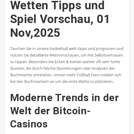
Wetten Tipps und
Spiel Vorschau, 01
Nov,2025
Tauchen Sie in unsere basketball wett-tipps und prognosen und
nutzen Sie detaillierte Wettvorschauen, um mit Selbstvertrauen
zu tippen. Besonders bei Ecken & Karten warten oft sehr hohe
Quoten, die durch falsche Quotierungen oder Analysen der
Buchmacher entstehen. Immer mehr Fußball Fans melden sich
bei den Buchmachern an um die erste Wette zu platzieren.
Moderne Trends in der
Welt der Bitcoin-
Casinos