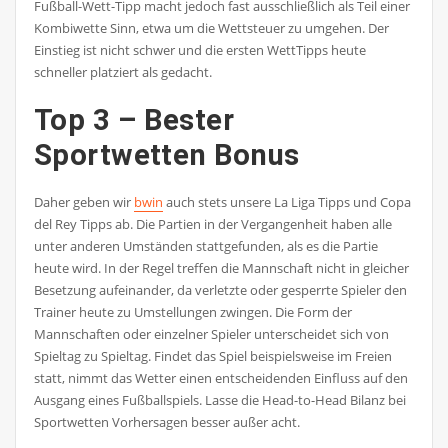
Fußball-Wett-Tipp macht jedoch fast ausschließlich als Teil einer
Kombiwette Sinn, etwa um die Wettsteuer zu umgehen. Der
Einstieg ist nicht schwer und die ersten WettTipps heute
schneller platziert als gedacht.
Top 3 – Bester
Sportwetten Bonus
Daher geben wir
bwin
auch stets unsere La Liga Tipps und Copa
del Rey Tipps ab. Die Partien in der Vergangenheit haben alle
unter anderen Umständen stattgefunden, als es die Partie
heute wird. In der Regel treffen die Mannschaft nicht in gleicher
Besetzung aufeinander, da verletzte oder gesperrte Spieler den
Trainer heute zu Umstellungen zwingen. Die Form der
Mannschaften oder einzelner Spieler unterscheidet sich von
Spieltag zu Spieltag. Findet das Spiel beispielsweise im Freien
statt, nimmt das Wetter einen entscheidenden Einfluss auf den
Ausgang eines Fußballspiels. Lasse die Head-to-Head Bilanz bei
Sportwetten Vorhersagen besser außer acht.