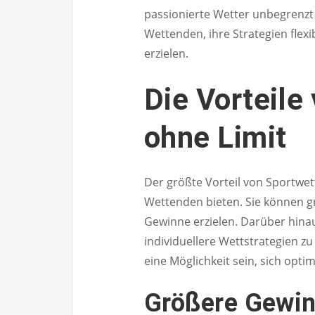
passionierte Wetter unbegrenzt
Wettenden, ihre Strategien flex
erzielen.
Die Vorteile
ohne Limit
Der größte Vorteil von Sportwette
Wettenden bieten. Sie können 
Gewinne erzielen. Darüber hina
individuellere Wettstrategien zu
eine Möglichkeit sein, sich opt
Größere Gewi