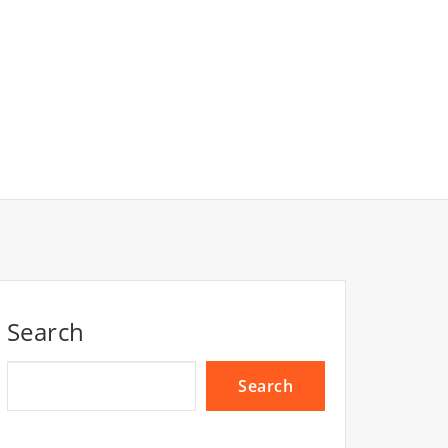
Search
Search