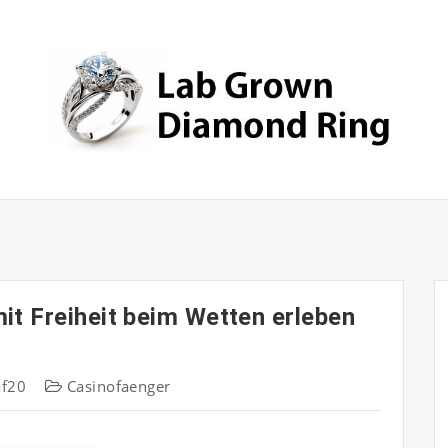
it Freiheit beim Wetten erleben
af20
Casinofaenger