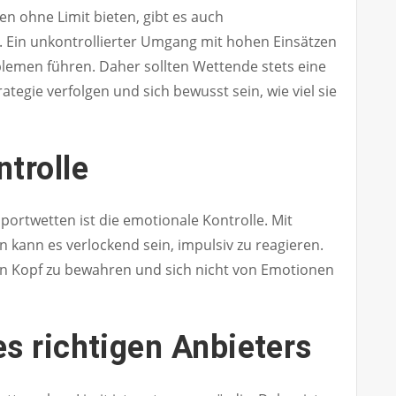
ten ohne Limit bieten, gibt es auch
 Ein unkontrollierter Umgang mit hohen Einsätzen
oblemen führen. Daher sollten Wettende stets eine
tegie verfolgen und sich bewusst sein, wie viel sie
trolle
portwetten ist die emotionale Kontrolle. Mit
kann es verlockend sein, impulsiv zu reagieren.
len Kopf zu bewahren und sich nicht von Emotionen
s richtigen Anbieters