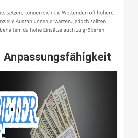
mits setzen, können sich die Wettenden oft höhere
zielle Auszahlungen erwarten. Jedoch sollten
k behalten, da hohe Einsätze auch zu größeren
nd Anpassungsfähigkeit