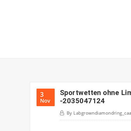
Skip
to
content
Sportwetten ohne Lim
3
-2035047124
Nov
By
Labgrowndiamondring_ca