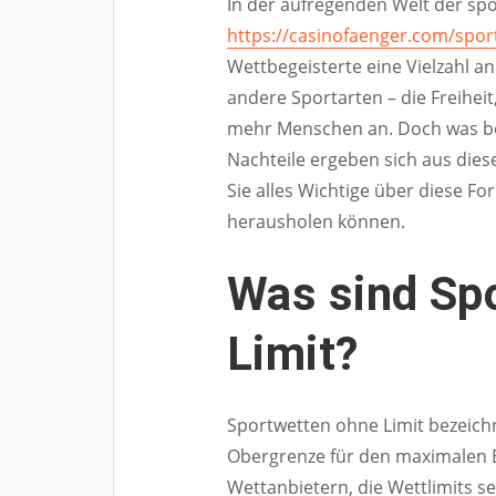
In der aufregenden Welt der spo
https://casinofaenger.com/spor
Wettbegeisterte eine Vielzahl an
andere Sportarten – die Freihei
mehr Menschen an. Doch was bed
Nachteile ergeben sich aus dies
Sie alles Wichtige über diese F
herausholen können.
Was sind Sp
Limit?
Sportwetten ohne Limit bezeich
Obergrenze für den maximalen E
Wettanbietern, die Wettlimits s