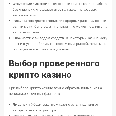
Отсутствие лицензии.
Некоторые крипто казино работают
без лицензии, что делает игру на таких платформах
небезопасной.
Рис Украина для торговых площадок.
Криптовалютные
рынки могут быть волатильными, что может повлиять на
ваши выигрыши.
Сложности с выводом средств.
В некоторых казино могут
возникнуть проблемы с выводом выигрышей, если вы не
соблюдаете все правила и условия.
Выбор проверенного
крипто казино
При выборе крипто казино важно обратить внимание на
несколько ключевых факторов:
Лицензия.
Убедитесь, что у казино есть лицензия от
авторитетного регулятора.
Репутация.
Изучите отзывы игроков и проверьте