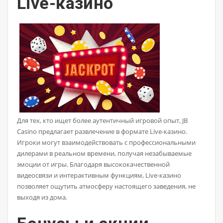
Live-казино
Для тех, кто ищет более аутентичный игровой опыт, JB
Casino предлагает развлечение в формате Live-казино.
Игроки могут взаимодействовать с профессиональными
дилерами в реальном времени, получая незабываемые
эмоции от игры. Благодаря высококачественной
видеосвязи и интерактивным функциям, Live-казино
позволяет ощутить атмосферу настоящего заведения, не
выходя из дома.