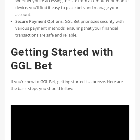
Whether you’re accessing the site from a computer or mobile
device, you’ll find it easy to place bets and manage your
account.
Secure Payment Options:
GGL Bet prioritizes security with
various payment methods, ensuring that your financial
transactions are safe and reliable.
Getting Started with
GGL Bet
If you’re new to GGL Bet, getting started is a breeze. Here are
the basic steps you should follow: