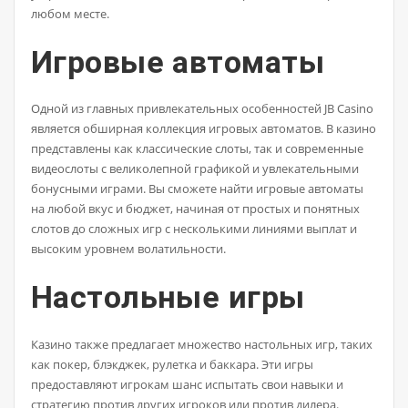
любом месте.
Игровые автоматы
Одной из главных привлекательных особенностей JB Casino
является обширная коллекция игровых автоматов. В казино
представлены как классические слоты, так и современные
видеослоты с великолепной графикой и увлекательными
бонусными играми. Вы сможете найти игровые автоматы
на любой вкус и бюджет, начиная от простых и понятных
слотов до сложных игр с несколькими линиями выплат и
высоким уровнем волатильности.
Настольные игры
Казино также предлагает множество настольных игр, таких
как покер, блэкджек, рулетка и баккара. Эти игры
предоставляют игрокам шанс испытать свои навыки и
стратегию против других игроков или против дилера.