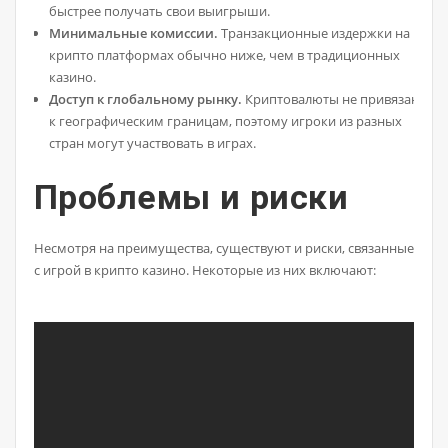
быстрее получать свои выигрыши.
Минимальные комиссии.
Транзакционные издержки на
крипто платформах обычно ниже, чем в традиционных
казино.
Доступ к глобальному рынку.
Криптовалюты не привязаны
к географическим границам, поэтому игроки из разных
стран могут участвовать в играх.
Проблемы и риски
Несмотря на преимущества, существуют и риски, связанные
с игрой в крипто казино. Некоторые из них включают: