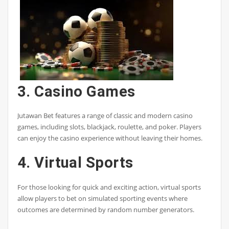
3. Casino Games
Jutawan Bet features a range of classic and modern casino
games, including slots, blackjack, roulette, and poker. Players
can enjoy the casino experience without leaving their homes.
4. Virtual Sports
For those looking for quick and exciting action, virtual sports
allow players to bet on simulated sporting events where
outcomes are determined by random number generators.