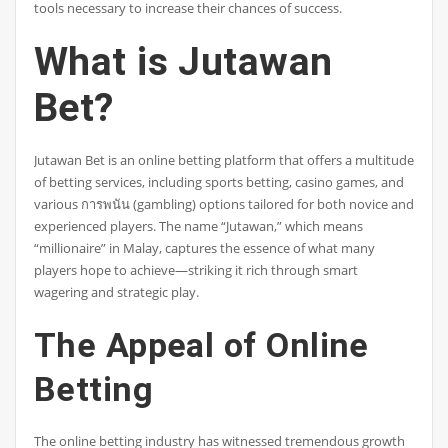
tools necessary to increase their chances of success.
What is Jutawan
Bet?
Jutawan Bet is an online betting platform that offers a multitude
of betting services, including sports betting, casino games, and
various การพนัน (gambling) options tailored for both novice and
experienced players. The name “Jutawan,” which means
“millionaire” in Malay, captures the essence of what many
players hope to achieve—striking it rich through smart
wagering and strategic play.
The Appeal of Online
Betting
The online betting industry has witnessed tremendous growth