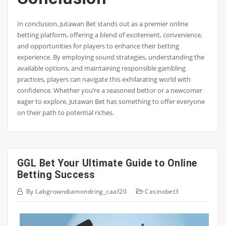
In conclusion, Jutawan Bet stands out as a premier online
betting platform, offering a blend of excitement, convenience,
and opportunities for players to enhance their betting
experience. By employing sound strategies, understanding the
available options, and maintaining responsible gambling
practices, players can navigate this exhilarating world with
confidence. Whether you’re a seasoned bettor or a newcomer
eager to explore, Jutawan Bet has something to offer everyone
on their path to potential riches.
GGL Bet Your Ultimate Guide to Online
Betting Success
By
Labgrowndiamondring_caaf20
Casinobet3