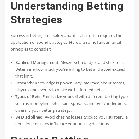
Understanding Betting
Strategies
Success in betting isn’t solely about luck; it often requires the
application of sound strategies. Here are some fundamental
principles to consider:
Bankroll Management:
Always set a budget and stick to it.
Determine how much you’re willing to bet and avoid exceeding
that limit.
Research:
Knowledge is power. Stay informed about teams,
players, and events to make well-informed bets.
Types of Bets:
Familiarize yourself with different betting types,
such as moneyline bets, point spreads, and over/under bets, to
diversify your betting strategy.
Be Disciplined:
Avoid chasing losses. Stick to your strategy, and
don’t let emotions influence your betting decisions.