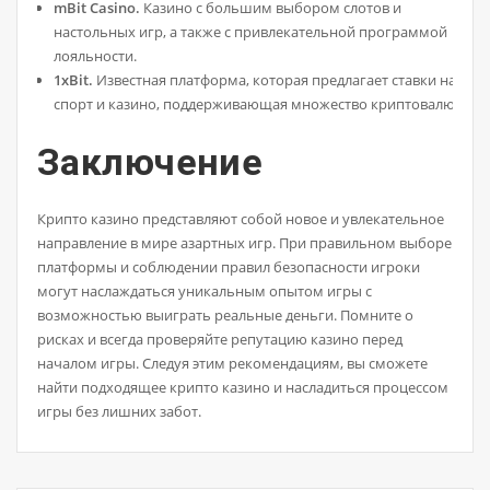
mBit Casino.
Казино с большим выбором слотов и
настольных игр, а также с привлекательной программой
лояльности.
1xBit.
Известная платформа, которая предлагает ставки на
спорт и казино, поддерживающая множество криптовалют.
Заключение
Крипто казино представляют собой новое и увлекательное
направление в мире азартных игр. При правильном выборе
платформы и соблюдении правил безопасности игроки
могут наслаждаться уникальным опытом игры с
возможностью выиграть реальные деньги. Помните о
рисках и всегда проверяйте репутацию казино перед
началом игры. Следуя этим рекомендациям, вы сможете
найти подходящее крипто казино и насладиться процессом
игры без лишних забот.