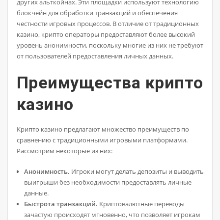
других альткойнах. Эти площадки используют технологию
блокчейн для обработки транзакций и обеспечения
честности игровых процессов. В отличие от традиционных
казино, крипто операторы предоставляют более высокий
уровень анонимности, поскольку многие из них не требуют
от пользователей предоставления личных данных.
Преимущества крипто
казино
Крипто казино предлагают множество преимуществ по
сравнению с традиционными игровыми платформами.
Рассмотрим некоторые из них:
Анонимность.
Игроки могут делать депозиты и выводить
выигрыши без необходимости предоставлять личные
данные.
Быстрота транзакций.
Криптовалютные переводы
зачастую происходят мгновенно, что позволяет игрокам