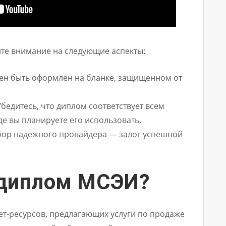
е внимание на следующие аспекты:
н быть оформлен на бланке, защищенном от
бедитесь, что диплом соответствует всем
е вы планируете его использовать.
ор надежного провайдера — залог успешной
 диплом МСЭИ?
ет-ресурсов, предлагающих услуги по продаже