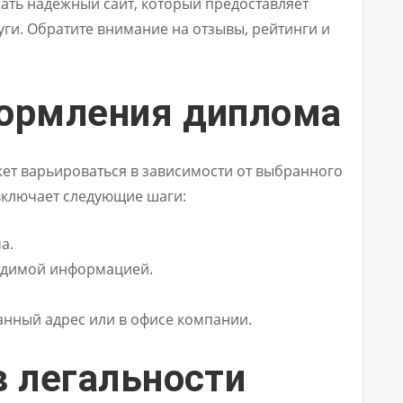
ать надежный сайт, который предоставляет
уги. Обратите внимание на отзывы, рейтинги и
ормления диплома
ет варьироваться в зависимости от выбранного
 включает следующие шаги:
а.
одимой информацией.
анный адрес или в офисе компании.
в легальности