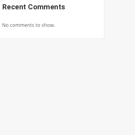
Recent Comments
No comments to show.