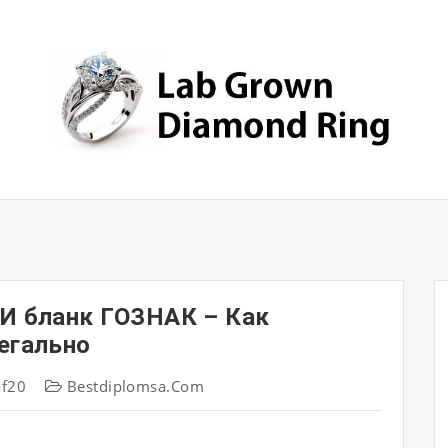
И бланк ГОЗНАК – Как
егально
af20
Bestdiplomsa.com