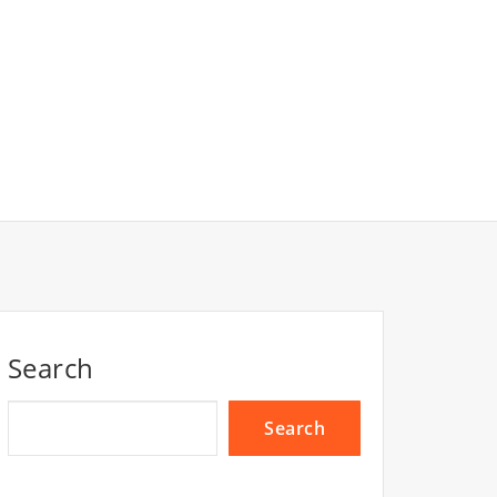
Search
Search