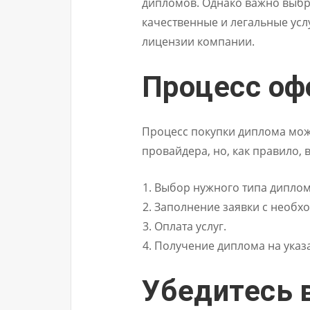
дипломов. Однако важно выбр
качественные и легальные усл
лицензии компании.
Процесс оф
Процесс покупки диплома мож
провайдера, но, как правило,
Выбор нужного типа диплом
Заполнение заявки с необх
Оплата услуг.
Получение диплома на указ
Убедитесь 