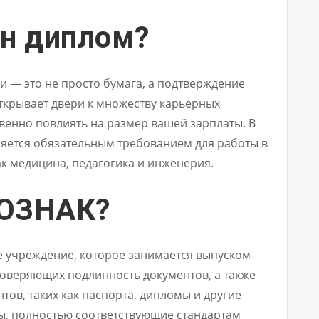
н диплом?
 — это не просто бумага, а подтверждение
ткрывает двери к множеству карьерных
венно повлиять на размер вашей зарплаты. В
ляется обязательным требованием для работы в
ак медицина, педагогика и инженерия.
ГОЗНАК?
е учреждение, которое занимается выпуском
товеряющих подлинность документов, а также
тов, таких как паспорта, дипломы и другие
, полностью соответствующие стандартам