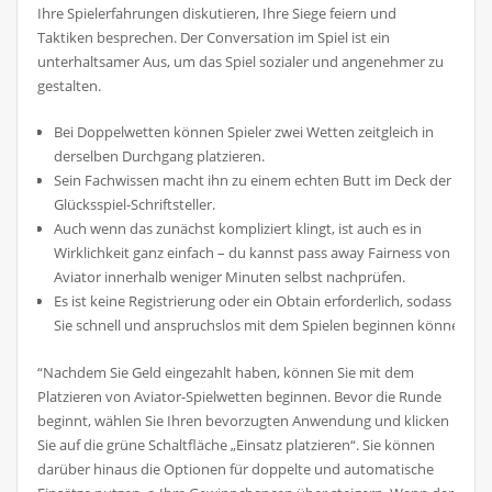
Ihre Spielerfahrungen diskutieren, Ihre Siege feiern und
Taktiken besprechen. Der Conversation im Spiel ist ein
unterhaltsamer Aus, um das Spiel sozialer und angenehmer zu
gestalten.
Bei Doppelwetten können Spieler zwei Wetten zeitgleich in
derselben Durchgang platzieren.
Sein Fachwissen macht ihn zu einem echten Butt im Deck der
Glücksspiel-Schriftsteller.
Auch wenn das zunächst kompliziert klingt, ist auch es in
Wirklichkeit ganz einfach – du kannst pass away Fairness von
Aviator innerhalb weniger Minuten selbst nachprüfen.
Es ist keine Registrierung oder ein Obtain erforderlich, sodass
Sie schnell und anspruchslos mit dem Spielen beginnen können.
“Nachdem Sie Geld eingezahlt haben, können Sie mit dem
Platzieren von Aviator-Spielwetten beginnen. Bevor die Runde
beginnt, wählen Sie Ihren bevorzugten Anwendung und klicken
Sie auf die grüne Schaltfläche „Einsatz platzieren“. Sie können
darüber hinaus die Optionen für doppelte und automatische