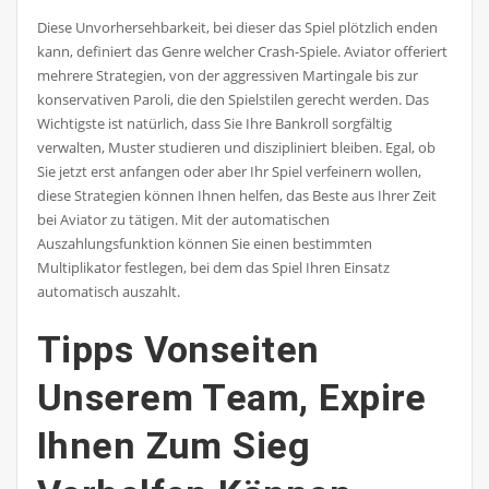
Diese Unvorhersehbarkeit, bei dieser das Spiel plötzlich enden
kann, definiert das Genre welcher Crash-Spiele. Aviator offeriert
mehrere Strategien, von der aggressiven Martingale bis zur
konservativen Paroli, die den Spielstilen gerecht werden. Das
Wichtigste ist natürlich, dass Sie Ihre Bankroll sorgfältig
verwalten, Muster studieren und diszipliniert bleiben. Egal, ob
Sie jetzt erst anfangen oder aber Ihr Spiel verfeinern wollen,
diese Strategien können Ihnen helfen, das Beste aus Ihrer Zeit
bei Aviator zu tätigen. Mit der automatischen
Auszahlungsfunktion können Sie einen bestimmten
Multiplikator festlegen, bei dem das Spiel Ihren Einsatz
automatisch auszahlt.
Tipps Vonseiten
Unserem Team, Expire
Ihnen Zum Sieg