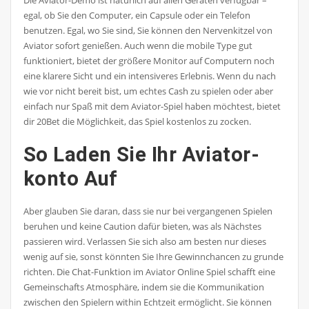
egal, ob Sie den Computer, ein Capsule oder ein Telefon
benutzen. Egal, wo Sie sind, Sie können den Nervenkitzel von
Aviator sofort genießen. Auch wenn die mobile Type gut
funktioniert, bietet der größere Monitor auf Computern noch
eine klarere Sicht und ein intensiveres Erlebnis. Wenn du nach
wie vor nicht bereit bist, um echtes Cash zu spielen oder aber
einfach nur Spaß mit dem Aviator-Spiel haben möchtest, bietet
dir 20Bet die Möglichkeit, das Spiel kostenlos zu zocken.
So Laden Sie Ihr Aviator-
konto Auf
Aber glauben Sie daran, dass sie nur bei vergangenen Spielen
beruhen und keine Caution dafür bieten, was als Nächstes
passieren wird. Verlassen Sie sich also am besten nur dieses
wenig auf sie, sonst könnten Sie Ihre Gewinnchancen zu grunde
richten. Die Chat-Funktion im Aviator Online Spiel schafft eine
Gemeinschafts Atmosphäre, indem sie die Kommunikation
zwischen den Spielern within Echtzeit ermöglicht. Sie können