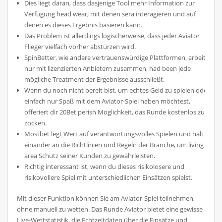
Dies liegt daran, dass dasjenige Tool mehr Information zur
Verfügung head wear, mit denen sera interagieren und auf
denen es dieses Ergebnis basieren kann.
Das Problem ist allerdings logischerweise, dass jeder Aviator
Flieger vielfach vorher abstürzen wird.
SpinBetter, wie andere vertrauenswürdige Plattformen, arbeitet
nur mit lizenzierten Anbietern zusammen, had been jede
mögliche Treatment der Ergebnisse ausschließt.
Wenn du noch nicht bereit bist, um echtes Geld zu spielen oder
einfach nur Spaß mit dem Aviator-Spiel haben möchtest,
offeriert dir 20Bet perish Möglichkeit, das Runde kostenlos zu
zocken.
Mostbet legt Wert auf verantwortungsvolles Spielen und hält
einander an die Richtlinien und Regeln der Branche, um living
area Schutz seiner Kunden zu gewährleisten.
Richtig interessant ist, wenn du dieses risikolosere und
risikovollere Spiel mit unterschiedlichen Einsätzen spielst.
Mit dieser Funktion können Sie am Aviator-Spiel teilnehmen,
ohne manuell zu wetten. Das Runde Aviator bietet eine gewisse
Live-Wettstatistik, die Echtzeitdaten über die Einsätze und