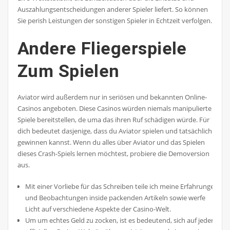
Auszahlungsentscheidungen anderer Spieler liefert. So können
Sie perish Leistungen der sonstigen Spieler in Echtzeit verfolgen.
Andere Fliegerspiele
Zum Spielen
Aviator wird außerdem nur in seriösen und bekannten Online-
Casinos angeboten. Diese Casinos würden niemals manipulierte
Spiele bereitstellen, de uma das ihren Ruf schädigen würde. Für
dich bedeutet dasjenige, dass du Aviator spielen und tatsächlich
gewinnen kannst. Wenn du alles über Aviator und das Spielen
dieses Crash-Spiels lernen möchtest, probiere die Demoversion
aus.
Mit einer Vorliebe für das Schreiben teile ich meine Erfahrungen
und Beobachtungen inside packenden Artikeln sowie werfe
Licht auf verschiedene Aspekte der Casino-Welt.
Um um echtes Geld zu zocken, ist es bedeutend, sich auf jeder