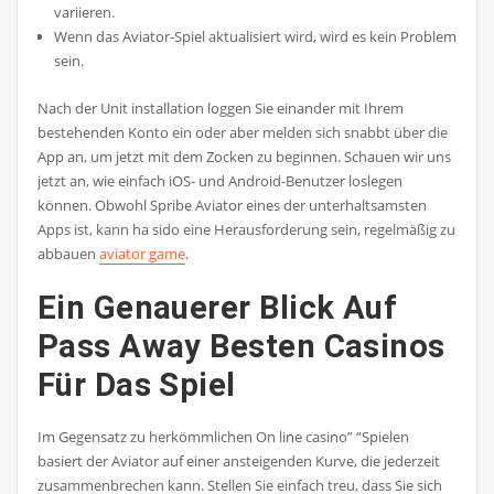
variieren.
Wenn das Aviator-Spiel aktualisiert wird, wird es kein Problem
sein.
Nach der Unit installation loggen Sie einander mit Ihrem
bestehenden Konto ein oder aber melden sich snabbt über die
App an, um jetzt mit dem Zocken zu beginnen. Schauen wir uns
jetzt an, wie einfach iOS- und Android-Benutzer loslegen
können. Obwohl Spribe Aviator eines der unterhaltsamsten
Apps ist, kann ha sido eine Herausforderung sein, regelmäßig zu
abbauen
aviator game
.
Ein Genauerer Blick Auf
Pass Away Besten Casinos
Für Das Spiel
Im Gegensatz zu herkömmlichen On line casino” “Spielen
basiert der Aviator auf einer ansteigenden Kurve, die jederzeit
zusammenbrechen kann. Stellen Sie einfach treu, dass Sie sich