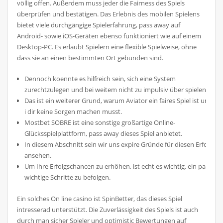
völlig offen. Außerdem muss jeder die Fairness des Spiels
überprüfen und bestätigen. Das Erlebnis des mobilen Spielens
bietet viele durchgängige Spielerfahrung, pass away auf
Android- sowie iOS-Geräten ebenso funktioniert wie auf einem
Desktop-PC. Es erlaubt Spielern eine flexible Spielweise, ohne
dass sie an einen bestimmten Ort gebunden sind.
Dennoch koennte es hilfreich sein, sich eine System
zurechtzulegen und bei weitem nicht zu impulsiv über spielen.
Das ist ein weiterer Grund, warum Aviator ein faires Spiel ist und
i dir keine Sorgen machen musst.
Mostbet SOBRE ist eine sonstige großartige Online-
Glücksspielplattform, pass away dieses Spiel anbietet.
In diesem Abschnitt sein wir uns expire Gründe für diesen Erfolg
ansehen.
Um Ihre Erfolgschancen zu erhöhen, ist echt es wichtig, ein paar
wichtige Schritte zu befolgen.
Ein solches On line casino ist SpinBetter, das dieses Spiel
intresserad unterstützt. Die Zuverlässigkeit des Spiels ist auch
durch man sicher Spieler und optimistic Bewertungen auf