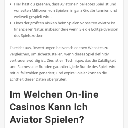
Hier hast du gesehen, dass Aviator ein beliebtes Spiel ist und
vonseiten Millionen von Spielern in ganz Großbritannien und
weltweit gespielt wird.
Eines der größten Risiken beim Spielen vonseiten Aviator ist
finanzieller Natur, insbesondere wenn Sie die Echtgeldversion
des Spiels zocken.
Es reicht aus, Bewertungen bei verschiedenen Websites zu
vergleichen, um sicherzustellen, wenn dieses Spiel definitiv
vertrauenswürdig ist. Dies ist ein Technique, das die Zufälligkeit
und Fairness der Runden garantiert. Jede Runde des Spiels wird
mit Zufallszahlen generiert, und expire Spieler können die
Echtheit dieser Daten überprüfen.
Im Welchen On-line
Casinos Kann Ich
Aviator Spielen?