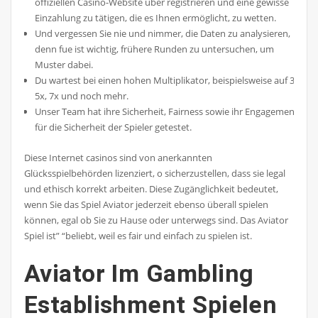
offiziellen Casino-Website über registrieren und eine gewisse
Einzahlung zu tätigen, die es Ihnen ermöglicht, zu wetten.
Und vergessen Sie nie und nimmer, die Daten zu analysieren,
denn fue ist wichtig, frühere Runden zu untersuchen, um
Muster dabei.
Du wartest bei einen hohen Multiplikator, beispielsweise auf 3x,
5x, 7x und noch mehr.
Unser Team hat ihre Sicherheit, Fairness sowie ihr Engagement
für die Sicherheit der Spieler getestet.
Diese Internet casinos sind von anerkannten
Glücksspielbehörden lizenziert, o sicherzustellen, dass sie legal
und ethisch korrekt arbeiten. Diese Zugänglichkeit bedeutet,
wenn Sie das Spiel Aviator jederzeit ebenso überall spielen
können, egal ob Sie zu Hause oder unterwegs sind. Das Aviator
Spiel ist” “beliebt, weil es fair und einfach zu spielen ist.
Aviator Im Gambling
Establishment Spielen