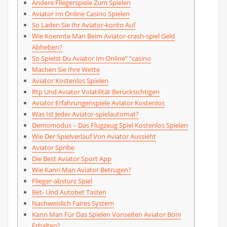
Andere Fliegerspiele Zum Spielen
Aviator Im Online Casino Spielen
So Laden Sie Ihr Aviator-konto Auf
Wie Koennte Man Beim Aviator-crash-spiel Geld
Abheben?
So Spielst Du Aviator Im Online” “casino
Machen Sie Ihre Wette
Aviator Kostenlos Spielen
Rtp Und Aviator Volatilität Berücksichtigen
Aviator Erfahrungenspiele Aviator Kostenlos
Was Ist Jeder Aviator-spielautomat?
Demomodus – Das Flugzeug Spiel Kostenlos Spielen
Wie Der Spielverlauf Von Aviator Aussieht
Aviator Spribe
Die Best Aviator Sport App
Wie Kann Man Aviator Betrügen?
Flieger-absturz Spiel
Bet- Und Autobet Tasten
Nachweislich Faires System
Kann Man Für Das Spielen Vonseiten Aviator Boni
Erhalten?