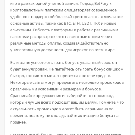
игр в рамках одной учетной записи. Подход BetFury к
криптовалютным платежам олицетворяет современное
удобство с поддержкой более 40 криптовалют, включая все
основные активы, такие как BTC, ETH, USDT, TRX и новые
альткоины. Гибкость платформы в работе с различными
валютами распространяется на фиатные опции через
различные методы оплаты, создавая действительно
универсальную доступность для игроков во всем мире.
Если вы не успеете отыграть бонус в указанный срок, он
будет аннулирован. Не пытайтесь отыграть бонус слишком
быстро, так как это может привести к потере средств.
Некоторые сайты могут предлагать несколько промокодов
с различными условиями и размерами бонусов.
Сравнивайте предложения и выбирайте тот промокод,
который лучше всего подходит вашим целям. Помните, что
актуальность промокодов может быть ограничена по
времени, поэтому не откладывайте активацию бонуса на
позднее.
Бездепозитный бонус — это акция, которая предоставляет