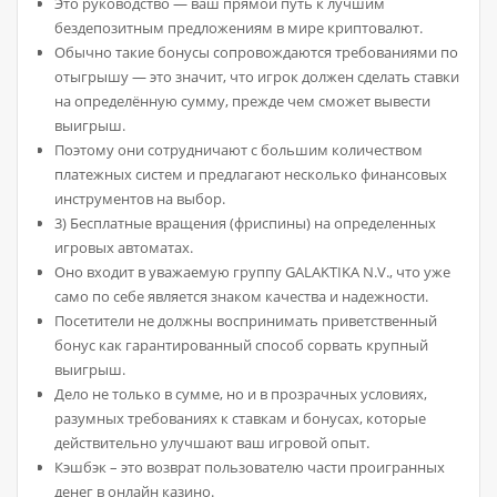
Это руководство — ваш прямой путь к лучшим
бездепозитным предложениям в мире криптовалют.
Обычно такие бонусы сопровождаются требованиями по
отыгрышу — это значит, что игрок должен сделать ставки
на определённую сумму, прежде чем сможет вывести
выигрыш.
Поэтому они сотрудничают с большим количеством
платежных систем и предлагают несколько финансовых
инструментов на выбор.
3) Бесплатные вращения (фриспины) на определенных
игровых автоматах.
Оно входит в уважаемую группу GALAKTIKA N.V., что уже
само по себе является знаком качества и надежности.
Посетители не должны воспринимать приветственный
бонус как гарантированный способ сорвать крупный
выигрыш.
Дело не только в сумме, но и в прозрачных условиях,
разумных требованиях к ставкам и бонусах, которые
действительно улучшают ваш игровой опыт.
Кэшбэк – это возврат пользователю части проигранных
денег в онлайн казино.