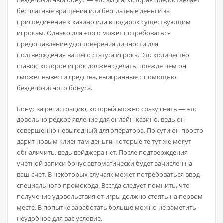
бесплатные вращения или бесплатные деньги за
присоединение к казино или в подарок существующим
игрокам. Однако для этого может потребоваться
предоставление удостоверения личности для
подтверждения вашего статуса игрока. Это количество
ставок, которое игрок должен сделать, прежде чем он
сможет вывести средства, выигранные с помощью
бездепозитного бонуса.
Бонус за регистрацию, который можно сразу снять — это
довольно редкое явление для онлайн-казино, ведь он
совершенно невыгодный для оператора. По сути он просто
дарит новым клиентам деньги, которые те тут же могут
обналичить, ведь вейджера нет. После подтверждения
учетной записи бонус автоматически будет зачислен на
ваш счет. В некоторых случаях может потребоваться ввод
специального промокода. Всегда следует помнить, что
получение удовольствия от игры должно стоять на первом
месте. В попытке заработать больше можно не заметить
неудобное для вас условие.