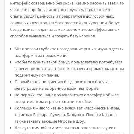
интерфейс совершенно без риска. Казино рассчитывает, что
часть этих пробных игроков получат удовольствие от
опыта, увидят ценность и превратятся в долгосрочных,
лояльных клиентов. На фоне жесткой конкуренции, бонус
без депозита – один из самых экономически эффективных
способов выделиться и создать базу игроков.
Мы провели глубокое исследование рынка, изучив десятки
платформ и их предложения.
Чтобы получить такой бонус, пользователю потребуется
зарегистрироваться в системе и ввести промокод, который
подарит ему компания.
Первый шаг к получению бездепозитного бонуса –
регистрация на выбранной вами платформе.
Во-первых, это шанс познакомиться с платформой и её
ассортиментом игр, не тратя ни копейки.
Коллекция живого казино включает классические игры,
такие как Баккара, Рулетка, Блэкджек, Покер и Крэпс, а
также захватывающие Игровые Шоу.
Для аутентичной атмосферы казино посетите лаунж с