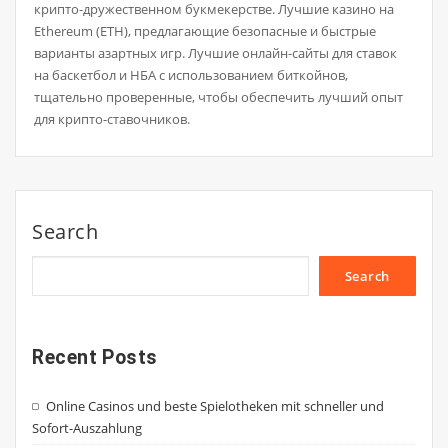
крипто-дружественном букмекерстве. Лучшие казино на
Ethereum (ETH), предлагающие безопасные и быстрые
варианты азартных игр. Лучшие онлайн-сайты для ставок
на баскетбол и НБА с использованием биткойнов,
тщательно проверенные, чтобы обеспечить лучший опыт
для крипто-ставочников.
Search
Search
Recent Posts
Online Casinos und beste Spielotheken mit schneller und
Sofort-Auszahlung