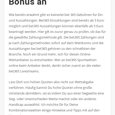
Bonus an
Wie bereits erwähnt gibt es keinerlei bet 365 Gebühren für Ein-
und Auszahlungen. Bet365 Einzahlungen sind bereits ab 5 Euro
möglich und bet365 Auszahlungen können ebenfalls ab 5 Euro
beantragt werden. Hier gilt es zuvor genau zu prüfen, ob das für
die gewählte Zahlungsmethode gilt. Die bet365 Zahlungen sind
je nach Zahlungsmethoden sofort auf dem Wettkonto und die
Auszahlungen bei bet365 gehören zu den schnellsten der
Branche. Noch ein Grund mehr, sich für diesen Online-
Wettanbieter zu entscheiden. Wer an bet365 Sportwetten
online beim Anbieter denkt, denkt sicher zuerst an die vielen
bet365 Livestreams.
Lass Dich von hohen Quoten also nicht zur Wettabgabe
verführen. Häufig kannst Du hohe Quoten ohne große
Umstände abmildern, sei es indem Du aus einer Siegwette eine
Sieg- oder Unentschieden Wette machst oder ein anderes
Handicap auswählst. Ich möchte Dir für Deine
Kombinationswetten einige Hinweise und Tipps mit auf den