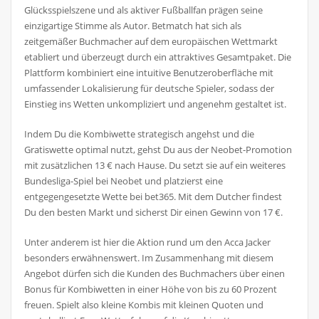
Glücksspielszene und als aktiver Fußballfan prägen seine
einzigartige Stimme als Autor. Betmatch hat sich als
zeitgemäßer Buchmacher auf dem europäischen Wettmarkt
etabliert und überzeugt durch ein attraktives Gesamtpaket. Die
Plattform kombiniert eine intuitive Benutzeroberfläche mit
umfassender Lokalisierung für deutsche Spieler, sodass der
Einstieg ins Wetten unkompliziert und angenehm gestaltet ist.
Indem Du die Kombiwette strategisch angehst und die
Gratiswette optimal nutzt, gehst Du aus der Neobet-Promotion
mit zusätzlichen 13 € nach Hause. Du setzt sie auf ein weiteres
Bundesliga-Spiel bei Neobet und platzierst eine
entgegengesetzte Wette bei bet365. Mit dem Dutcher findest
Du den besten Markt und sicherst Dir einen Gewinn von 17 €.
Unter anderem ist hier die Aktion rund um den Acca Jacker
besonders erwähnenswert. Im Zusammenhang mit diesem
Angebot dürfen sich die Kunden des Buchmachers über einen
Bonus für Kombiwetten in einer Höhe von bis zu 60 Prozent
freuen. Spielt also kleine Kombis mit kleinen Quoten und