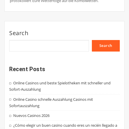
protokolliert Eure Wetterfolge auf die Kombiwetten.
Search
Search
Recent Posts
Online Casinos und beste Spielotheken mit schneller und
Sofort-Auszahlung
Online Casino schnelle Auszahlung Casinos mit
Sofortauszahlung
Nuevos Casinos 2026
¿Cómo elegir un buen casino cuando eres un recién llegado a