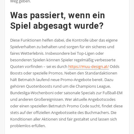
Weg geben.
Was passiert, wenn ein
Spiel abgesagt wurde?
Diese Funktionen helfen dabei, die Kontrolle über das eigene
Spielverhalten zu behalten und sorgen für ein sicheres und
faires Wetterlebnis. Insbesondere bei Top-Ligen oder
besonderen Spielen können Spieler regelmäßig verbesserte
Quoten vorfinden – sei es durch
https://muu-design.at/
Odds
Boosts oder spezielle Promos. Neben den Standardaktionen
hält Betmatch laufend neue Promo-Angebote bereit. Dazu
gehören Quotenboosts rund um die Champions League,
Bundesliga-Wochenboni oder saisonale Specials zur Fußball-EM
und anderen Großereignissen. Wer aktuelle Angebotscodes
oder einen speziellen Betmatch Promo Code sucht, findet diese
stets auf der offiziellen Angebotsseite des Buchmachers. Die
Konditionen aller Aktionen sind fair gestaltet und lassen sich
problemlos erfüllen.