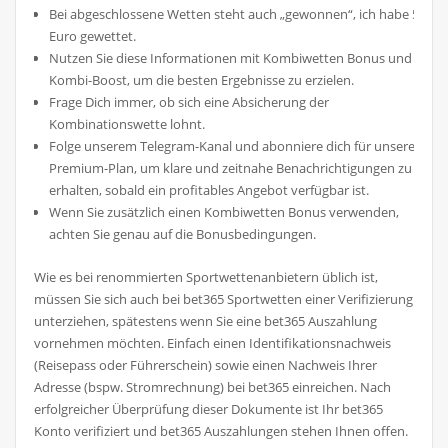
Bei abgeschlossene Wetten steht auch „gewonnen“, ich habe 5
Euro gewettet.
Nutzen Sie diese Informationen mit Kombiwetten Bonus und
Kombi-Boost, um die besten Ergebnisse zu erzielen.
Frage Dich immer, ob sich eine Absicherung der
Kombinationswette lohnt.
Folge unserem Telegram-Kanal und abonniere dich für unseren
Premium-Plan, um klare und zeitnahe Benachrichtigungen zu
erhalten, sobald ein profitables Angebot verfügbar ist.
Wenn Sie zusätzlich einen Kombiwetten Bonus verwenden,
achten Sie genau auf die Bonusbedingungen.
Wie es bei renommierten Sportwettenanbietern üblich ist,
müssen Sie sich auch bei bet365 Sportwetten einer Verifizierung
unterziehen, spätestens wenn Sie eine bet365 Auszahlung
vornehmen möchten. Einfach einen Identifikationsnachweis
(Reisepass oder Führerschein) sowie einen Nachweis Ihrer
Adresse (bspw. Stromrechnung) bei bet365 einreichen. Nach
erfolgreicher Überprüfung dieser Dokumente ist Ihr bet365
Konto verifiziert und bet365 Auszahlungen stehen Ihnen offen.