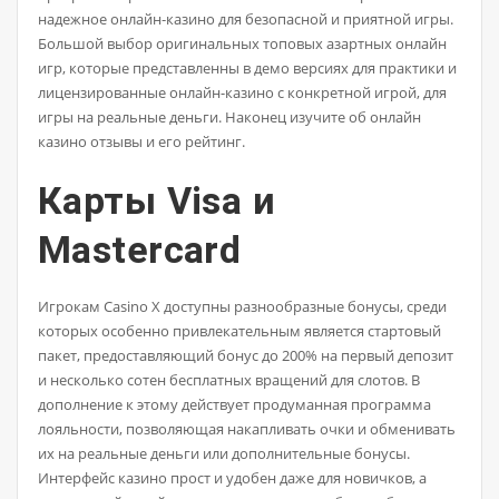
надежное онлайн‑казино для безопасной и приятной игры.
Большой выбор оригинальных топовых азартных онлайн
игр, которые представленны в демо версиях для практики и
лицензированные онлайн-казино с конкретной игрой, для
игры на реальные деньги. Наконец изучите об онлайн
казино отзывы и его рейтинг.
Карты Visa и
Mastercard
Игрокам Casino X доступны разнообразные бонусы, среди
которых особенно привлекательным является стартовый
пакет, предоставляющий бонус до 200% на первый депозит
и несколько сотен бесплатных вращений для слотов. В
дополнение к этому действует продуманная программа
лояльности, позволяющая накапливать очки и обменивать
их на реальные деньги или дополнительные бонусы.
Интерфейс казино прост и удобен даже для новичков, а