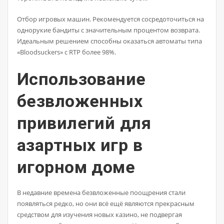
Отбор игровых машин. Рекомендуется сосредоточиться на
однорукие бандиты с значительным процентом возврата.
Идеальным решением способны оказаться автоматы типа
«Bloodsuckers» с RTP более 98%.
Использование
безвложенных
привилегий для
азартных игр в
игорном доме
В недавние времена безвложенные поощрения стали
появляться редко, но они всё ещё являются прекрасным
средством для изучения новых казино, не подвергая