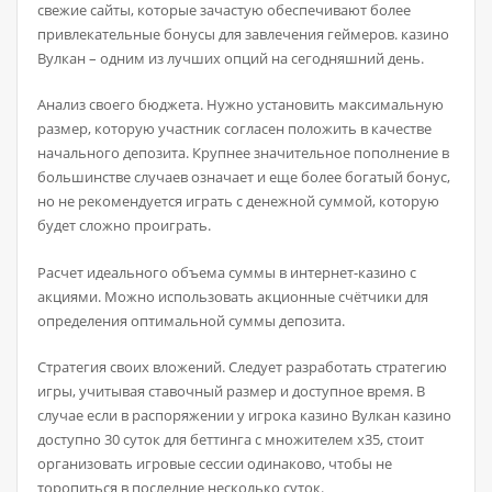
свежие сайты, которые зачастую обеспечивают более
привлекательные бонусы для завлечения геймеров. казино
Вулкан – одним из лучших опций на сегодняшний день.
Анализ своего бюджета. Нужно установить максимальную
размер, которую участник согласен положить в качестве
начального депозита. Крупнее значительное пополнение в
большинстве случаев означает и еще более богатый бонус,
но не рекомендуется играть с денежной суммой, которую
будет сложно проиграть.
Расчет идеального объема суммы в интернет-казино с
акциями. Можно использовать акционные счётчики для
определения оптимальной суммы депозита.
Стратегия своих вложений. Следует разработать стратегию
игры, учитывая ставочный размер и доступное время. В
случае если в распоряжении у игрока казино Вулкан казино
доступно 30 суток для беттинга с множителем х35, стоит
организовать игровые сессии одинаково, чтобы не
торопиться в последние несколько суток.