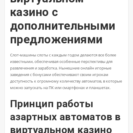
казино с
дополнительными
предложениями
Слот-машины слоты с каждым годом делаются все более
известными, обеспечивая особенные перспективы для
развлечения и заработка. Нынешние онлайн игорные
заведения с бонусами обеспечивают своим игрокам
доступность к огромному количеству автоматов, в которые
можно запускать на ПК или смартфонах и планшетах.
Принцип работы
азартных автоматов в
виртуальном казино