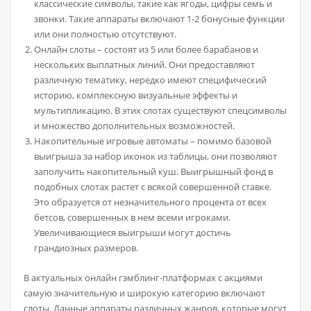
классические символы, такие как ягоды, цифры семь и
звонки. Такие аппараты включают 1-2 бонусные функции
или они полностью отсутствуют.
Онлайн слоты – состоят из 5 или более барабанов и
нескольких выплатных линий. Они предоставляют
различную тематику, нередко имеют специфический
историю, комплексную визуальные эффекты и
мультипликацию. В этих слотах существуют спецсимволы
и множество дополнительных возможностей.
Накопительные игровые автоматы – помимо базовой
выигрыша за набор иконок из таблицы, они позволяют
заполучить накопительный куш. Выигрышный фонд в
подобных слотах растет с всякой совершенной ставке.
Это образуется от незначительного процента от всех
бетсов, совершенных в нем всеми игроками.
Увеличивающиеся выигрыши могут достичь
грандиозных размеров.
В актуальных онлайн гэмблинг-платформах с акциями
самую значительную и широкую категорию включают
слоты. Данные аппараты различных жанров, которые могут