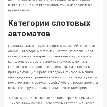
выигрышей, на счет игрока автоматически добавляется
нужная сумма.
Категории слотовых
автоматов
На официальных ресурсах игорных заведений представлен
обширный ассортимент онлайн-слотов. Во сравнение от
казино-рулетки, покерных и мгновенных игр, аппараты
катушечные автоматы занимают наибольшую часть
каталога всякого провайдера. Несмотря на однотипный
принцип функционирования подобных игровых машин,
они кардинально разнятся в зависимости от вида игрового
поля, механики и возможностей. Любые игровые автоматы
возможно сгруппировать на 3 ключевые категории:
Классические – включают три цилиндра и минимальное
число линий выплат. Часто в таких играх применяются