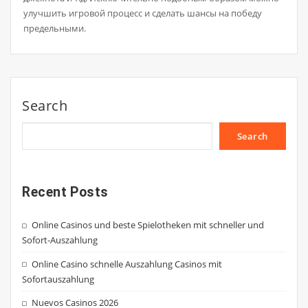
улучшить игровой процесс и сделать шансы на победу
предельными.
Search
Search
Recent Posts
Online Casinos und beste Spielotheken mit schneller und
Sofort-Auszahlung
Online Casino schnelle Auszahlung Casinos mit
Sofortauszahlung
Nuevos Casinos 2026