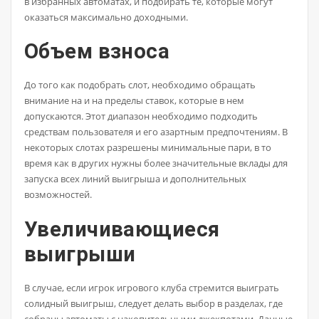
в избранных автоматах, и подбирать те, которые могут
оказаться максимально доходными.
Объем взноса
До того как подобрать слот, необходимо обращать
внимание на и на пределы ставок, которые в нем
допускаются. Этот диапазон необходимо подходить
средствам пользователя и его азартным предпочтениям. В
некоторых слотах разрешены минимальные пари, в то
время как в других нужны более значительные вклады для
запуска всех линий выигрыша и дополнительных
возможностей.
Увеличивающиеся
выигрыши
В случае, если игрок игрового клуба стремится выиграть
солидный выигрыш, следует делать выбор в разделах, где
собраны автоматы с накопительными джекпотами. Данные