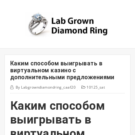
Skip
to
content
Каким способом выигрывать в
виртуальном казино с
дополнительными предложениями
By
Labgrowndiamondring_caaf20
10125_sat
Каким способом
выигрывать в
виртуальном