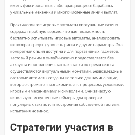
иметь фиксированные либо вращающиеся барабаны,
уникальные механики и многочисленные линии выплат.
Практически все игровые автоматы виртуальные казино
содержат пробную версию, что дает возможность
бесплатно испытывать игровые автоматы, анализировать
их возврат средств, уровень риска и другие параметры. Эта
конкретная опция доступна и для портативных гаджетов.
Тестовый режим в онлайн-казино предоставляется без
аккаунта и пополнения, так как ставки во время сеанса
осуществляются виртуальными монетами. Безвозмездные
слотовые автоматы созданы не только для начинающих,
которые стремятся познакомиться с процессом, условиями,
игровыми механизмами и символами. Они зачастую
используют искушенные геймеры для проверки
популярных тактик или построения собственной тактики,
испытания новинок.
Стратегии участия в