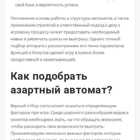
свой банк и вероятность успеха.
Постижение основы работы и структуры автоматов, а также
применение стратегий и ответственный подход к делу к
игровому процессу может предоставить необходимый
навык и увеличить шансы на выигрыш. Однако точный
подбор аппарата с рассмотрением его техно параметров,
функций и бонусов сделает игру в казино более
продуктивной и захватывающей.
Как подобрать
азартный автомат?
Верный отбор слота может оказаться определяющим
фактором при игре. Среди широкого разнообразия видов и
сюжетов необходимо знать, на что обращать внимание,
чтобы расширить свои возможности выиграть.
Проанализируем несколько важных факторов, которые