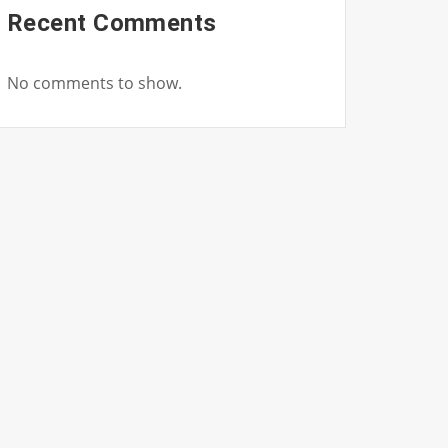
Recent Comments
No comments to show.