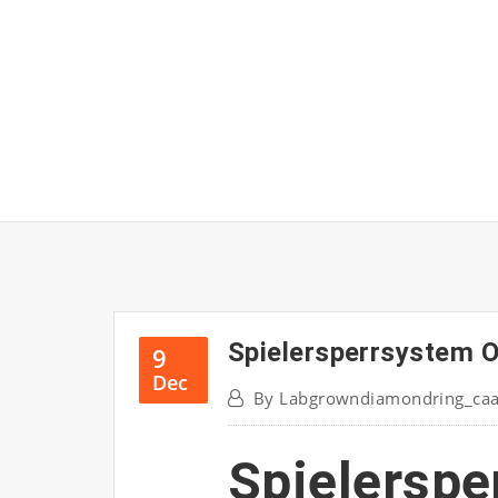
Skip
to
content
Spielersperrsystem 
9
Dec
By
Labgrowndiamondring_ca
Spielersp