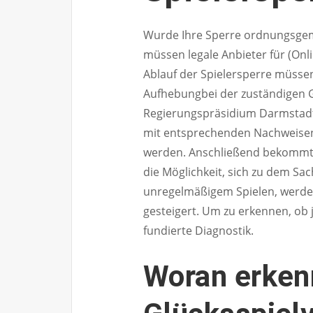
Wurde Ihre Sperre ordnungsgem
müssen legale Anbieter für (Onl
Ablauf der Spielersperre müssen 
Aufhebungbei der zuständigen G
Regierungspräsidium Darmstadt)
mit entsprechenden Nachweisen,
werden. Anschließend bekommt di
die Möglichkeit, sich zu dem Sa
unregelmäßigem Spielen, werden
gesteigert. Um zu erkennen, ob j
fundierte Diagnostik.
Woran erkenn