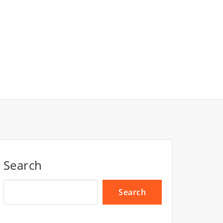
Search
Search