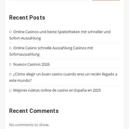
Recent Posts
Online Casinos und beste Spielotheken mit schneller und
Sofort-Auszahlung
Online Casino schnelle Auszahlung Casinos mit
Sofortauszahlung
Nuevos Casinos 2026
¿Cómo elegir un buen casino cuando eres un recién llegado a
este mundo?
Mejores ruletas online de casino en España en 2025
Recent Comments
No comments to show.