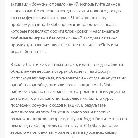
активации бонусных предложений. Используйте данное
зеркало для безопасного входа на сайт и полного доступа
ко всем функциям платформы. Чтобы решить эту
проблему, казино 1xSlots предлагает рабочие зеркала,
которые позволяют обойти блокировки и наслаждаться
любимыми играми без ограничений. В случае с казино
промокод позволяет делать ставки в казино 1xSlots или
играть бесплатно.
В какой бы точке мира вы ни находились, всегда найдется
обновленная версия, которая обеспечит вам доступ.
Используя эти зеркала, пользователи никогда не упустят ни
одной выгодной сделки или вознаграждения! 1xSlots
рабочее зеркало на сегодня – это огромное преимущество
для клиентов, так как они позволяют им быть в курсе
последних бонусных кодов и акций. В результате
использования этих бонусных кодов ваши игровые
возможности резко возрастут, и у вас будет больше шансов,
чем когда-либо прежде, сорвать куш! С 1xSlots рабочее
зеркало на сегодня вы можете быть в курсе всех самых