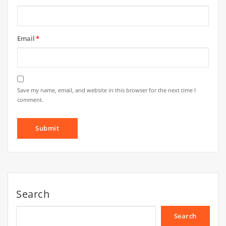
Email
*
Save my name, email, and website in this browser for the next time I
comment.
Search
Search