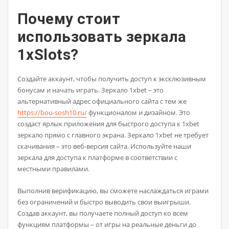
Почему стоит
использовать зеркала
1xSlots?
Создайте аккаунт, чтобы получить доступ к эксклюзивным
бонусам и начать играть. Зеркало 1xbet – это
альтернативный адрес официального сайта с тем же
https://bou-sosh10.ru/
функционалом и дизайном. Это
создаст ярлык приложения для быстрого доступа к 1xbet
зеркало прямо с главного экрана. Зеркало 1xbet не требует
скачивания – это веб-версия сайта. Используйте наши
зеркала для доступа к платформе в соответствии с
местными правилами.
Выполнив верификацию, вы сможете наслаждаться играми
без ограничений и быстро выводить свои выигрыши.
Создав аккаунт, вы получаете полный доступ ко всем
функциям платформы – от игры на реальные деньги до