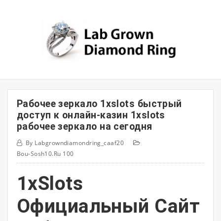
Skip
to
content
Рабочее зеркало 1xslots быстрый
доступ к онлайн-казин 1xslots
рабочее зеркало на сегодня
By
Labgrowndiamondring_caaf20
Bou-Sosh10.ru 100
1xSlots
Официальный Сайт