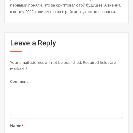
первыми поняли, что за криптовалютой будущее. А значит,
к концу 2022 количество их в рейтинге должно возрасти.
Leave a Reply
Your email address will not be published.
Required fields are
marked
*
Comment
Name
*