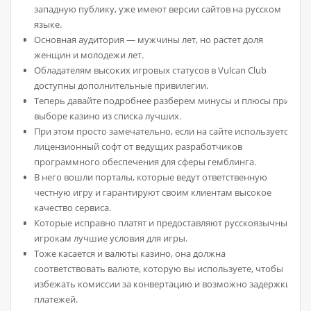
западную публику, уже имеют версии сайтов на русском
языке.
Основная аудитория — мужчины лет, но растет доля
женщин и молодежи лет.
Обладателям высоких игровых статусов в Vulcan Club
доступны дополнительные привилегии.
Теперь давайте подробнее разберем минусы и плюсы при
выборе казино из списка лучших.
При этом просто замечательно, если на сайте используется
лицензионный софт от ведущих разработчиков
программного обеспечения для сферы гемблинга.
В него вошли порталы, которые ведут ответственную
честную игру и гарантируют своим клиентам высокое
качество сервиса.
Которые исправно платят и предоставляют русскоязычным
игрокам лучшие условия для игры.
Тоже касается и валюты казино, она должна
соответствовать валюте, которую вы используете, чтобы
избежать комиссии за конвертацию и возможно задержки
платежей.