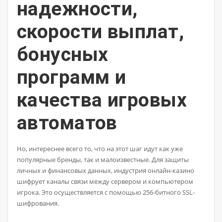
надежности,
скорости выплат,
бонусных
программ и
качества игровых
автоматов
Но, интереснее всего то, что на этот шаг идут как уже
популярные бренды, так и малоизвестные. Для защиты
личных и финансовых данных, индустрия онлайн-казино
шифрует каналы связи между сервером и компьютером
игрока. Это осуществляется с помощью 256-битного SSL-
шифрования.