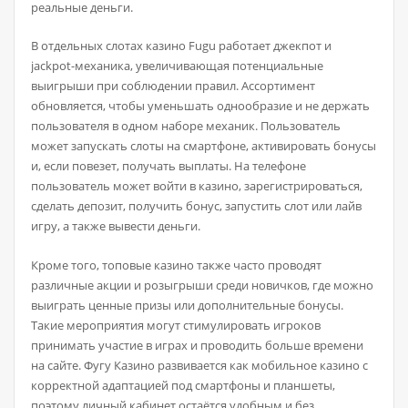
реальные деньги.
В отдельных слотах казино Fugu работает джекпот и
jackpot-механика, увеличивающая потенциальные
выигрыши при соблюдении правил. Ассортимент
обновляется, чтобы уменьшать однообразие и не держать
пользователя в одном наборе механик. Пользователь
может запускать слоты на смартфоне, активировать бонусы
и, если повезет, получать выплаты. На телефоне
пользователь может войти в казино, зарегистрироваться,
сделать депозит, получить бонус, запустить слот или лайв
игру, а также вывести деньги.
Кроме того, топовые казино также часто проводят
различные акции и розыгрыши среди новичков, где можно
выиграть ценные призы или дополнительные бонусы.
Такие мероприятия могут стимулировать игроков
принимать участие в играх и проводить больше времени
на сайте. Фугу Казино развивается как мобильное казино с
корректной адаптацией под смартфоны и планшеты,
поэтому личный кабинет остаётся удобным и без