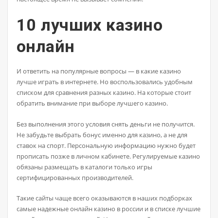
10 лучших казино
онлайн
И ответить на популярные вопросы — в какие казино
лучше играть в интернете. Но воспользовались удобным
списком для сравнения разных казино. На которые стоит
обратить внимание при выборе лучшего казино.
Без выполнения этого условия снять деньги не получится.
Не забудьте выбрать бонус именно для казино, а не для
ставок на спорт. Персональную информацию нужно будет
прописать позже в личном кабинете. Регулируемые казино
обязаны размещать в каталоги только игры
сертифицированных производителей.
Такие сайты чаще всего оказываются в наших подборках
самые надежные онлайн казино в россии и в списке лучшие