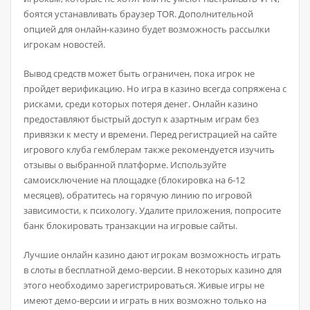
боятся устанавливать браузер TOR. Дополнительной
опцией для онлайн-казино будет возможность рассылки
игрокам новостей.
Вывод средств может быть ограничен, пока игрок не
пройдет верификацию. Но игра в казино всегда сопряжена с
рисками, среди которых потеря денег. Онлайн казино
предоставляют быстрый доступ к азартным играм без
привязки к месту и времени. Перед регистрацией на сайте
игрового клуба гемблерам также рекомендуется изучить
отзывы о выбранной платформе. Используйте
самоисключение на площадке (блокировка на 6-12
месяцев), обратитесь на горячую линию по игровой
зависимости, к психологу. Удалите приложения, попросите
банк блокировать транзакции на игровые сайты.
Лучшие онлайн казино дают игрокам возможность играть
в слоты в бесплатной демо-версии. В некоторых казино для
этого необходимо зарегистрироваться. Живые игры не
имеют демо-версии и играть в них возможно только на