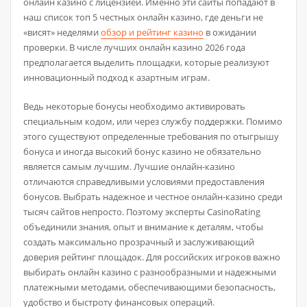
онлайн казино с лицензией. Именно эти сайты попадают в
наш список топ 5 честных онлайн казино, где деньги не
«висят» неделями
обзор и рейтинг казино
в ожидании
проверки. В числе лучших онлайн казино 2026 года
предполагается выделить площадки, которые реализуют
инновационный подход к азартным играм.
Ведь некоторые бонусы необходимо активировать
специальным кодом, или через службу поддержки. Помимо
этого существуют определенные требования по отыгрышу
бонуса и иногда высокий бонус казино не обязательно
является самым лучшим. Лучшие онлайн-казино
отличаются справедливыми условиями предоставления
бонусов. Выбрать надежное и честное онлайн‑казино среди
тысяч сайтов непросто. Поэтому эксперты CasinoRating
объединили знания, опыт и внимание к деталям, чтобы
создать максимально прозрачный и заслуживающий
доверия рейтинг площадок. Для российских игроков важно
выбирать онлайн казино с разнообразными и надежными
платежными методами, обеспечивающими безопасность,
удобство и быстроту финансовых операций.