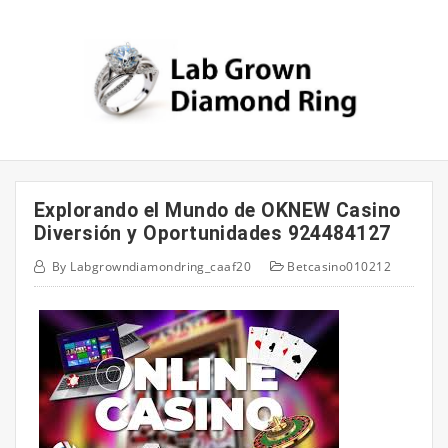
Skip
to
content
Explorando el Mundo de OKNEW Casino
Diversión y Oportunidades 924484127
By
Labgrowndiamondring_caaf20
Betcasino010212