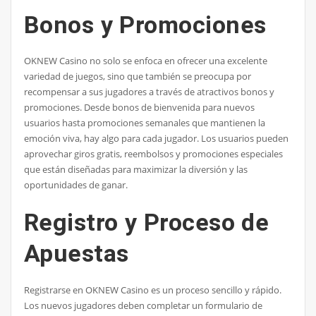
Bonos y Promociones
OKNEW Casino no solo se enfoca en ofrecer una excelente
variedad de juegos, sino que también se preocupa por
recompensar a sus jugadores a través de atractivos bonos y
promociones. Desde bonos de bienvenida para nuevos
usuarios hasta promociones semanales que mantienen la
emoción viva, hay algo para cada jugador. Los usuarios pueden
aprovechar giros gratis, reembolsos y promociones especiales
que están diseñadas para maximizar la diversión y las
oportunidades de ganar.
Registro y Proceso de
Apuestas
Registrarse en OKNEW Casino es un proceso sencillo y rápido.
Los nuevos jugadores deben completar un formulario de