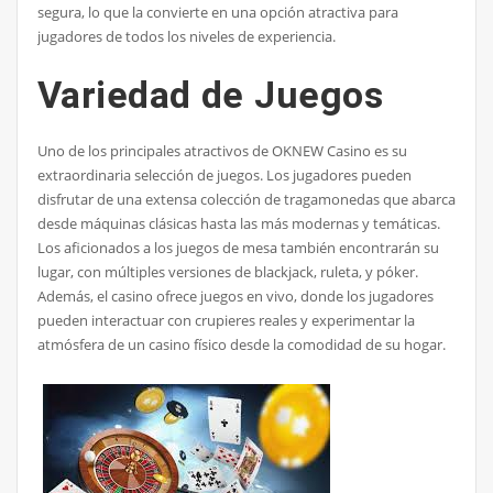
segura, lo que la convierte en una opción atractiva para
jugadores de todos los niveles de experiencia.
Variedad de Juegos
Uno de los principales atractivos de OKNEW Casino es su
extraordinaria selección de juegos. Los jugadores pueden
disfrutar de una extensa colección de tragamonedas que abarca
desde máquinas clásicas hasta las más modernas y temáticas.
Los aficionados a los juegos de mesa también encontrarán su
lugar, con múltiples versiones de blackjack, ruleta, y póker.
Además, el casino ofrece juegos en vivo, donde los jugadores
pueden interactuar con crupieres reales y experimentar la
atmósfera de un casino físico desde la comodidad de su hogar.