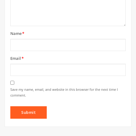
Name
*
Email
*
Save my name, email, and website in this browser for the next time I
comment.