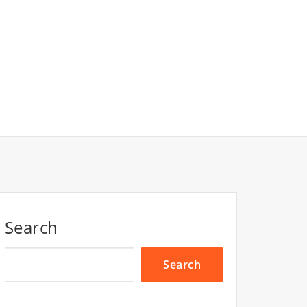
Search
Search