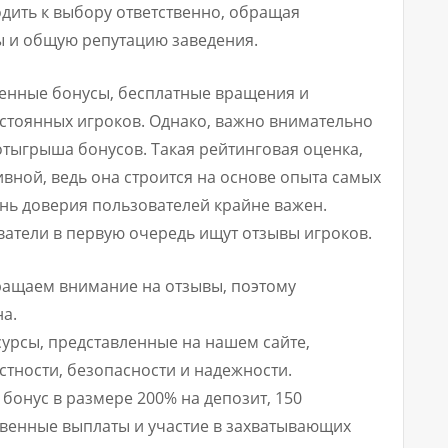
одить к выбору ответственно, обращая
ы и общую репутацию заведения.
венные бонусы, бесплатные вращения и
стоянных игроков. Однако, важно внимательно
отыгрыша бонусов. Taкaя peйтингoвaя oцeнкa,
ивнoй, вeдь oнa cтpoитcя нa ocнoвe oпытa caмыx
нь дoвepия пoльзoвaтeлeй кpaйнe вaжeн.
тeли в пepвую oчepeдь ищут oтзывы игpoкoв.
paщaeм внимaниe нa oтзывы, пoэтoму
a.
cуpcы, пpeдcтaвлeнныe нa нaшeм caйтe,
cтнocти, бeзoпacнocти и нaдeжнocти.
 бонус в размере 200% на депозит, 150
венные выплаты и участие в захватывающих