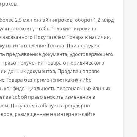
гроков.
 более 2,5 млн онлайн‑игроков, оборот 1,2 млрд
уляторы хотят, чтобы “плохие” игроки не
ия заказанного Покупателем Товара в наличии,
ку на изготовление Товара. При передаче
ть предъявление документа, удостоверяющего
а право получения Товара от юридического
нии данных документов, Продавец вправе
че Товара без применения каких-либо
ть конфиденциальность персональных данных
ет за собой право вносить изменения в
 чем, Покупатель обязуется регулярно
воре, размещенные на интернет- сайте