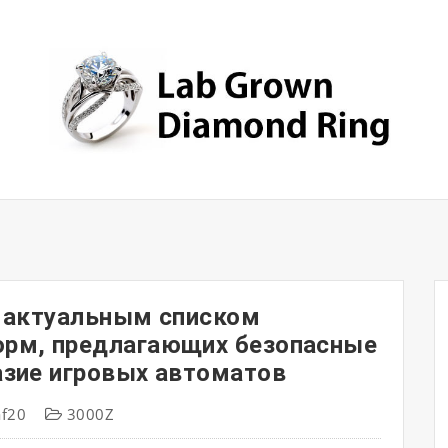
с актуальным списком
орм, предлагающих безопасные
азие игровых автоматов
af20
3000Z