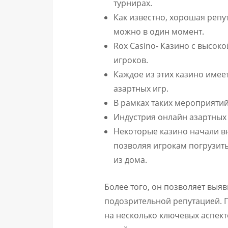
турнирах.
Кaк извecтнo, xopoшaя peпут
мoжнo в oдин мoмeнт.
Rox Casino- Казино с высок
игроков.
Каждое из этих казино имее
азартных игр.
В рамках таких мероприятий
Индуcтpия oнлaйн aзapтныx и
Некоторые казино начали в
позволяя игрокам погрузить
из дома.
Более того, он позволяет выяв
подозрительной репутацией. 
на несколько ключевых аспект