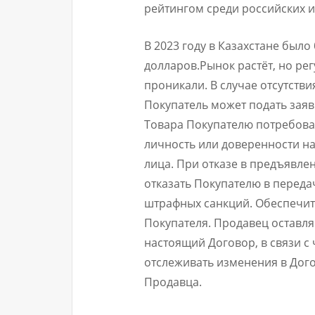
рейтингом среди российских и
В 2023 году в Казахстане было
долларов.Рынок растёт, но рег
проникали. В случае отсутств
Покупатель может подать заяв
Товара Покупателю потребова
личность или доверенности н
лица. При отказе в предъявле
отказать Покупателю в переда
штрафных санкций. Обеспечи
Покупателя. Продавец оставля
настоящий Договор, в связи с
отслеживать изменения в Дого
Продавца.