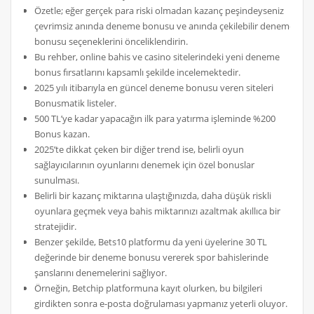
Özetle; eğer gerçek para riski olmadan kazanç peşindeyseniz
çevrimsiz anında deneme bonusu ve anında çekilebilir deneme
bonusu seçeneklerini önceliklendirin.
Bu rehber, online bahis ve casino sitelerindeki yeni deneme
bonus fırsatlarını kapsamlı şekilde incelemektedir.
2025 yılı itibarıyla en güncel deneme bonusu veren siteleri
Bonusmatik listeler.
500 TL’ye kadar yapacağın ilk para yatırma işleminde %200
Bonus kazan.
2025’te dikkat çeken bir diğer trend ise, belirli oyun
sağlayıcılarının oyunlarını denemek için özel bonuslar
sunulması.
Belirli bir kazanç miktarına ulaştığınızda, daha düşük riskli
oyunlara geçmek veya bahis miktarınızı azaltmak akıllıca bir
stratejidir.
Benzer şekilde, Bets10 platformu da yeni üyelerine 30 TL
değerinde bir deneme bonusu vererek spor bahislerinde
şanslarını denemelerini sağlıyor.
Örneğin, Betchip platformuna kayıt olurken, bu bilgileri
girdikten sonra e-posta doğrulaması yapmanız yeterli oluyor.