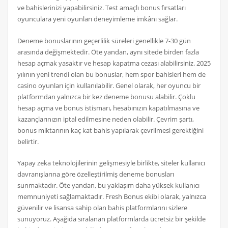
ve bahislerinizi yapabilirsiniz. Test amaçlı bonus fırsatları
oyunculara yeni oyunları deneyimleme imkânı sağlar.
Deneme bonuslarının geçerlilik süreleri genellikle 7-30 gün
arasında değişmektedir. Öte yandan, aynı sitede birden fazla
hesap açmak yasaktır ve hesap kapatma cezası alabilirsiniz. 2025
yılının yeni trendi olan bu bonuslar, hem spor bahisleri hem de
casino oyunları için kullanılabilir. Genel olarak, her oyuncu bir
platformdan yalnızca bir kez deneme bonusu alabilir. Çoklu
hesap açma ve bonus istismarı, hesabınızın kapatılmasına ve
kazançlarınızın iptal edilmesine neden olabilir. Çevrim şartı,
bonus miktarının kaç kat bahis yapılarak çevrilmesi gerektiğini
belirtir.
Yapay zeka teknolojilerinin gelişmesiyle birlikte, siteler kullanıcı
davranışlarına göre özelleştirilmiş deneme bonusları
sunmaktadır. Öte yandan, bu yaklaşım daha yüksek kullanıcı
memnuniyeti sağlamaktadır. Fresh Bonus ekibi olarak, yalnızca
güvenilir ve lisansa sahip olan bahis platformlarını sizlere
sunuyoruz. Aşağıda sıralanan platformlarda ücretsiz bir şekilde