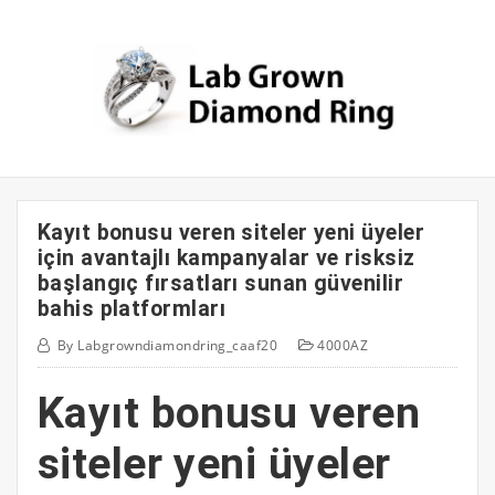
Skip
to
content
Kayıt bonusu veren siteler yeni üyeler
için avantajlı kampanyalar ve risksiz
başlangıç fırsatları sunan güvenilir
bahis platformları
By
Labgrowndiamondring_caaf20
4000AZ
Kayıt bonusu veren
siteler yeni üyeler