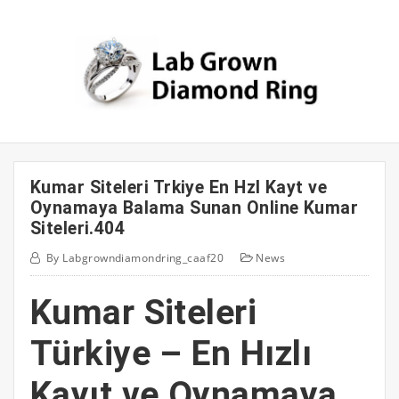
Skip
to
content
Kumar Siteleri Trkiye En Hzl Kayt ve
Oynamaya Balama Sunan Online Kumar
Siteleri.404
By
Labgrowndiamondring_caaf20
News
Kumar Siteleri
Türkiye – En Hızlı
Kayıt ve Oynamaya