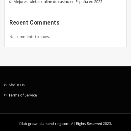
Mejores ruletas online de casino en España en 2025
Recent Comments
No comments to show.
About Us
Terms of Service
©lab-grown-diamond-ring.com. All Rights Reserved 2023.