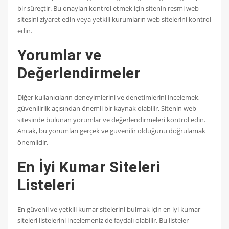
bir süreçtir. Bu onayları kontrol etmek için sitenin resmi web
sitesini ziyaret edin veya yetkili kurumların web sitelerini kontrol
edin.
Yorumlar ve
Değerlendirmeler
Diğer kullanıcıların deneyimlerini ve denetimlerini incelemek,
güvenilirlik açısından önemli bir kaynak olabilir. Sitenin web
sitesinde bulunan yorumlar ve değerlendirmeleri kontrol edin.
Ancak, bu yorumları gerçek ve güvenilir olduğunu doğrulamak
önemlidir.
En İyi Kumar Siteleri
Listeleri
En güvenli ve yetkili kumar sitelerini bulmak için en iyi kumar
siteleri listelerini incelemeniz de faydalı olabilir. Bu listeler