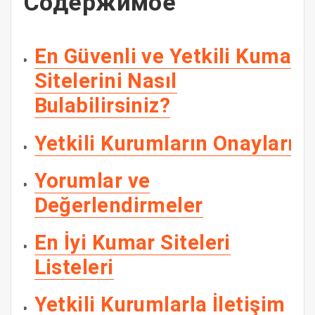
Содержимое
En Güvenli ve Yetkili Kumar
Sitelerini Nasıl
Bulabilirsiniz?
Yetkili Kurumların Onayları
Yorumlar ve
Değerlendirmeler
En İyi Kumar Siteleri
Listeleri
Yetkili Kurumlarla İletişim