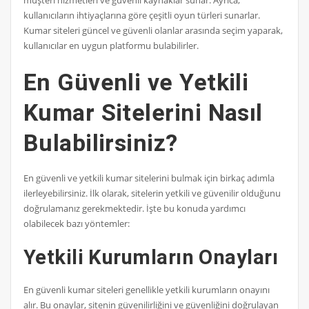
kullanıcıların ihtiyaçlarına göre çeşitli oyun türleri sunarlar.
Kumar siteleri güncel ve güvenli olanlar arasında seçim yaparak,
kullanıcılar en uygun platformu bulabilirler.
En Güvenli ve Yetkili
Kumar Sitelerini Nasıl
Bulabilirsiniz?
En güvenli ve yetkili kumar sitelerini bulmak için birkaç adımla
ilerleyebilirsiniz. İlk olarak, sitelerin yetkili ve güvenilir olduğunu
doğrulamanız gerekmektedir. İşte bu konuda yardımcı
olabilecek bazı yöntemler:
Yetkili Kurumların Onayları
En güvenli kumar siteleri genellikle yetkili kurumların onayını
alır. Bu onaylar, sitenin güvenilirliğini ve güvenliğini doğrulayan