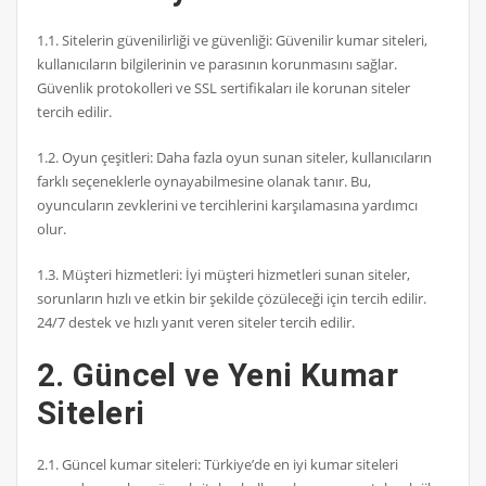
1.1. Sitelerin güvenilirliği ve güvenliği: Güvenilir kumar siteleri,
kullanıcıların bilgilerinin ve parasının korunmasını sağlar.
Güvenlik protokolleri ve SSL sertifikaları ile korunan siteler
tercih edilir.
1.2. Oyun çeşitleri: Daha fazla oyun sunan siteler, kullanıcıların
farklı seçeneklerle oynayabilmesine olanak tanır. Bu,
oyuncuların zevklerini ve tercihlerini karşılamasına yardımcı
olur.
1.3. Müşteri hizmetleri: İyi müşteri hizmetleri sunan siteler,
sorunların hızlı ve etkin bir şekilde çözüleceği için tercih edilir.
24/7 destek ve hızlı yanıt veren siteler tercih edilir.
2. Güncel ve Yeni Kumar
Siteleri
2.1. Güncel kumar siteleri: Türkiye’de en iyi kumar siteleri