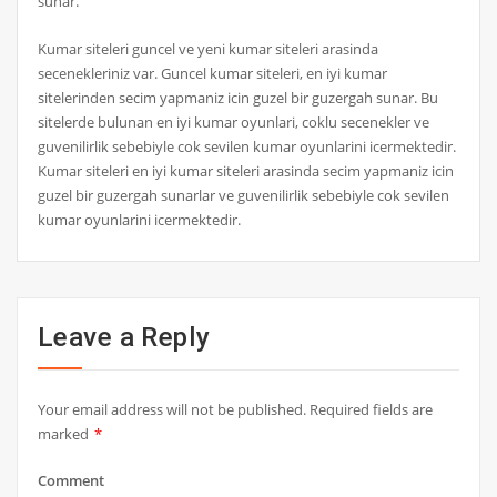
sunar.
Kumar siteleri guncel ve yeni kumar siteleri arasinda
secenekleriniz var. Guncel kumar siteleri, en iyi kumar
sitelerinden secim yapmaniz icin guzel bir guzergah sunar. Bu
sitelerde bulunan en iyi kumar oyunlari, coklu secenekler ve
guvenilirlik sebebiyle cok sevilen kumar oyunlarini icermektedir.
Kumar siteleri en iyi kumar siteleri arasinda secim yapmaniz icin
guzel bir guzergah sunarlar ve guvenilirlik sebebiyle cok sevilen
kumar oyunlarini icermektedir.
Leave a Reply
Your email address will not be published.
Required fields are
marked
*
Comment