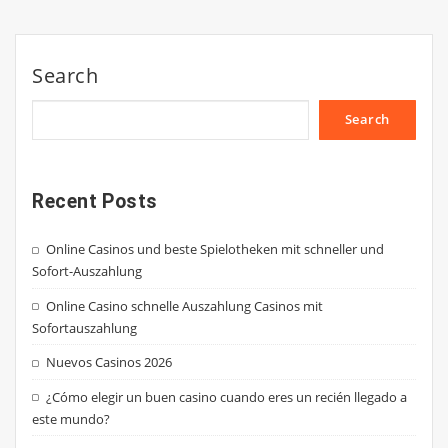
Search
Search
Recent Posts
Online Casinos und beste Spielotheken mit schneller und
Sofort-Auszahlung
Online Casino schnelle Auszahlung Casinos mit
Sofortauszahlung
Nuevos Casinos 2026
¿Cómo elegir un buen casino cuando eres un recién llegado a
este mundo?