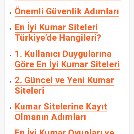
Önemli Güvenlik Adımları
En İyi Kumar Siteleri
Türkiye’de Hangileri?
1. Kullanıcı Duygularına
Göre En İyi Kumar Siteleri
2. Güncel ve Yeni Kumar
Siteleri
Kumar Sitelerine Kayıt
Olmanın Adımları
En İyi Kumar Oyunları ve