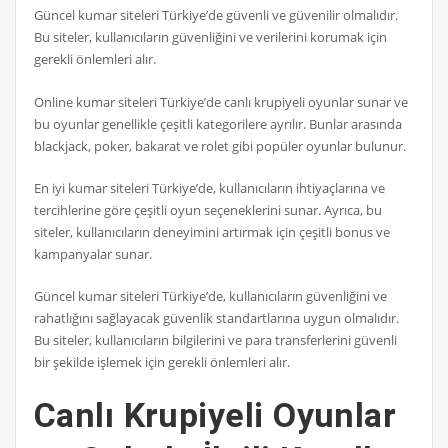
Güncel kumar siteleri Türkiye’de güvenli ve güvenilir olmalıdır.
Bu siteler, kullanıcıların güvenliğini ve verilerini korumak için
gerekli önlemleri alır.
Online kumar siteleri Türkiye’de canlı krupiyeli oyunlar sunar ve
bu oyunlar genellikle çeşitli kategorilere ayrılır. Bunlar arasında
blackjack, poker, bakarat ve rolet gibi popüler oyunlar bulunur.
En iyi kumar siteleri Türkiye’de, kullanıcıların ihtiyaçlarına ve
tercihlerine göre çeşitli oyun seçeneklerini sunar. Ayrıca, bu
siteler, kullanıcıların deneyimini artırmak için çeşitli bonus ve
kampanyalar sunar.
Güncel kumar siteleri Türkiye’de, kullanıcıların güvenliğini ve
rahatlığını sağlayacak güvenlik standartlarına uygun olmalıdır.
Bu siteler, kullanıcıların bilgilerini ve para transferlerini güvenli
bir şekilde işlemek için gerekli önlemleri alır.
Canlı Krupiyeli Oyunlar