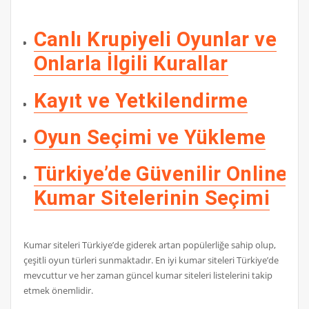
Canlı Krupiyeli Oyunlar ve
Onlarla İlgili Kurallar
Kayıt ve Yetkilendirme
Oyun Seçimi ve Yükleme
Türkiye’de Güvenilir Online
Kumar Sitelerinin Seçimi
Kumar siteleri Türkiye’de giderek artan popülerliğe sahip olup,
çeşitli oyun türleri sunmaktadır. En iyi kumar siteleri Türkiye’de
mevcuttur ve her zaman güncel kumar siteleri listelerini takip
etmek önemlidir.