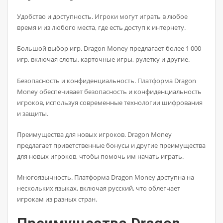
Удобство и доступность. Игроки могут играть в любое
время и из любого места, где есть доступ к интернету.
Большой выбор игр. Dragon Money предлагает более 1 000
игр, включая слоты, карточные игры, рулетку и другие.
Безопасность и конфиденциальность. Платформа Dragon
Money обеспечивает безопасность и конфиденциальность
игроков, используя современные технологии шифрования
и защиты.
Преимущества для новых игроков. Dragon Money
предлагает приветственные бонусы и другие преимущества
для новых игроков, чтобы помочь им начать играть.
Многоязычность. Платформа Dragon Money доступна на
нескольких языках, включая русский, что облегчает
игрокам из разных стран.