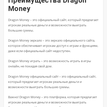
Преимущества Dragon
Money
Dragon Money – это официальный сайт, который предлагает
игрокам реальные деньги и возможности выиграть
большие суммы.
Dragon Money зеркало – это зеркало официального сайта,
которое обеспечивает игрокам доступ к играм и функциям,
даже если официальный сайт недоступен.
Dragon Money играть – это возможность играть в игры
онлайн, не покидая свой дом.
Dragon Money официальный сайт – это официальный сайт,
который предлагает игрокам реальные деньги и
возможности выиграть большие суммы.
Важно! Dragon Money – это платформа, которая предлагает
игрокам реальные деньги и возможности выиграть