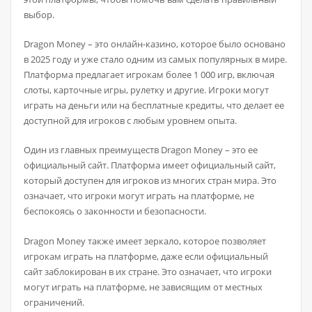
выбор.
Dragon Money – это онлайн-казино, которое было основано
в 2025 году и уже стало одним из самых популярных в мире.
Платформа предлагает игрокам более 1 000 игр, включая
слоты, карточные игры, рулетку и другие. Игроки могут
играть на деньги или на бесплатные кредиты, что делает ее
доступной для игроков с любым уровнем опыта.
Один из главных преимуществ Dragon Money – это ее
официальный сайт. Платформа имеет официальный сайт,
который доступен для игроков из многих стран мира. Это
означает, что игроки могут играть на платформе, не
беспокоясь о законности и безопасности.
Dragon Money также имеет зеркало, которое позволяет
игрокам играть на платформе, даже если официальный
сайт заблокирован в их стране. Это означает, что игроки
могут играть на платформе, не зависящим от местных
ограничений.