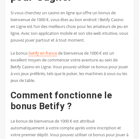
Si vous cherchez un casino en ligne qui offre un bonus de
bienvenue de 1000 €, vous êtes au bon endroit ! Betify Casino
en Ligne est l’un des meilleurs choix pour les amateurs de jeu en
ligne. Avec son application mobile et son site web intuitive, vous
pouvez jouer partout et à tout moment.
Le bonus
betify en france
de bienvenue de 1000 € est un
excellent moyen de commencer votre aventure au sein de
Betify Casino en Ligne. Vous pouvez utiliser ce bonus pour jouer
à vos jeux préférés, tels que le poker, les machines à sous ou les
jeux de table.
Comment fonctionne le
bonus Betify ?
Le bonus de bienvenue de 1000 € est attribué
automatiquement à votre compte après votre inscription et
votre premier dépôt. Vous pouvez utiliser ce bonus pour jouer à