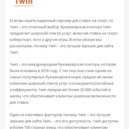
1win
Если вы ищете надежный партнер для ставок на спорт, то
1win – это отличный выбор. Букмекерская контора 1win
предлагает широкий спектр услуг, включая ставки на спорт,
киберспорт, лото и другие игры. В этом обзоре мы
рассмотрим, почему 1win – это лучшее зеркало для сайта
1win.
1win – это международная букмекерская контора, которая
была основана в 2018 году. С тех пор она стала одним из
самых популярных букмекеров в мире, предлагая своим
клиентам широкий спектр услуг и конкурентоспособные
коэффициенты. 1win предлагает более 20 000 событий в
месяц, что обеспечивает клиентам широкие возможности
для ставок.
Один из ключевых факторов, почему 1win – это лучшее
зеркало для сайта 1win, – это его доступность. 1win доступен
в более 100 странах мира, что обеспечивает клиентам