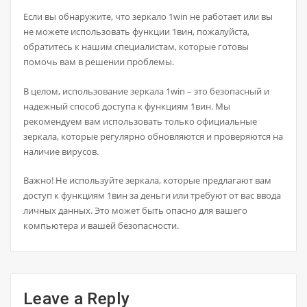
Если вы обнаружите, что зеркало 1win не работает или вы
не можете использовать функции 1вин, пожалуйста,
обратитесь к нашим специалистам, которые готовы
помочь вам в решении проблемы.
В целом, использование зеркала 1win – это безопасный и
надежный способ доступа к функциям 1вин. Мы
рекомендуем вам использовать только официальные
зеркала, которые регулярно обновляются и проверяются на
наличие вирусов.
Важно! Не используйте зеркала, которые предлагают вам
доступ к функциям 1вин за деньги или требуют от вас ввода
личных данных. Это может быть опасно для вашего
компьютера и вашей безопасности.
Leave a Reply