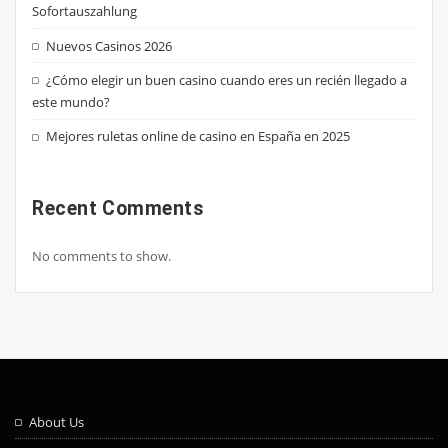
Sofortauszahlung
Nuevos Casinos 2026
¿Cómo elegir un buen casino cuando eres un recién llegado a
este mundo?
Mejores ruletas online de casino en España en 2025
Recent Comments
No comments to show.
About Us