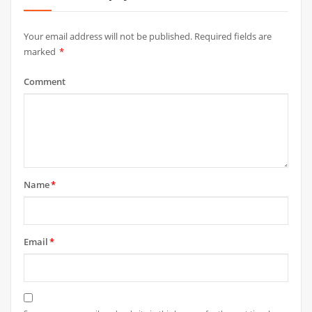
Your email address will not be published.
Required fields are
marked
*
Comment
Name
*
Email
*