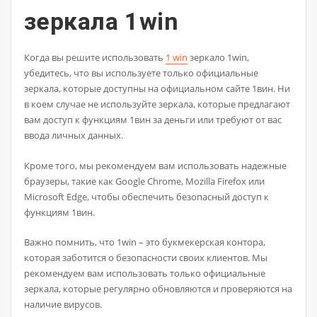
зеркала 1win
Когда вы решите использовать
1 win
зеркало 1win,
убедитесь, что вы используете только официальные
зеркала, которые доступны на официальном сайте 1вин. Ни
в коем случае не используйте зеркала, которые предлагают
вам доступ к функциям 1вин за деньги или требуют от вас
ввода личных данных.
Кроме того, мы рекомендуем вам использовать надежные
браузеры, такие как Google Chrome, Mozilla Firefox или
Microsoft Edge, чтобы обеспечить безопасный доступ к
функциям 1вин.
Важно помнить, что 1win – это букмекерская контора,
которая заботится о безопасности своих клиентов. Мы
рекомендуем вам использовать только официальные
зеркала, которые регулярно обновляются и проверяются на
наличие вирусов.