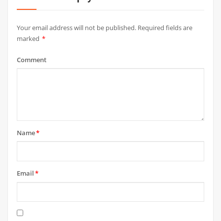
Your email address will not be published.
Required fields are
marked
*
Comment
Name
*
Email
*