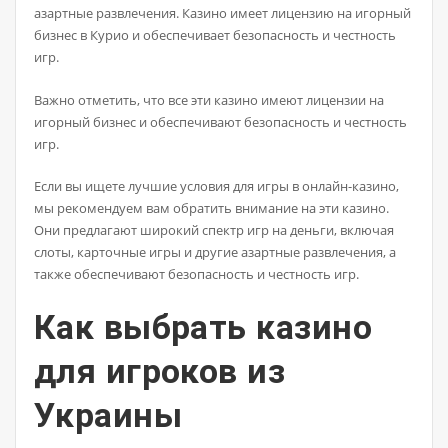
азартные развлечения. Казино имеет лицензию на игорный
бизнес в Курио и обеспечивает безопасность и честность
игр.
Важно отметить, что все эти казино имеют лицензии на
игорный бизнес и обеспечивают безопасность и честность
игр.
Если вы ищете лучшие условия для игры в онлайн-казино,
мы рекомендуем вам обратить внимание на эти казино.
Они предлагают широкий спектр игр на деньги, включая
слоты, карточные игры и другие азартные развлечения, а
также обеспечивают безопасность и честность игр.
Как выбрать казино
для игроков из
Украины