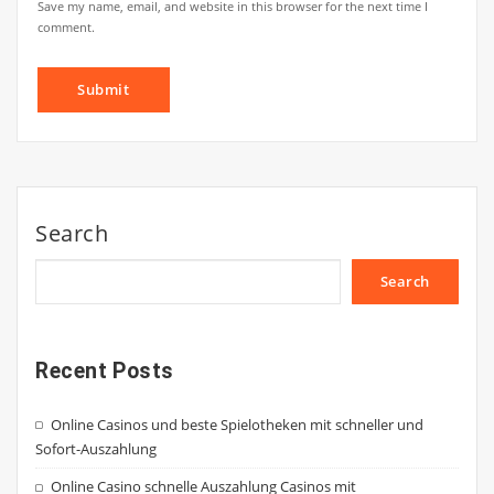
Save my name, email, and website in this browser for the next time I
comment.
Search
Search
Recent Posts
Online Casinos und beste Spielotheken mit schneller und
Sofort-Auszahlung
Online Casino schnelle Auszahlung Casinos mit