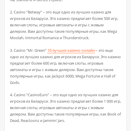
2. Casino “Betway” – это еще одно из лучших казино для
игроков из Беларуси. Это казино предлагает более 500 игр,
включая слоты, игровые автоматы и игры с живым
дилером. Вам доступны такие популярные игры, как Mega
Moolah, Immortal Romance и Thunderstruck.
3. Casino “Mr. Green”
10 лучших казино онлайн
– это еще
одно из лучших казино для игроков из Беларуси. Это казино
предлагает более 600 игр, включая слоты, игровые
автоматы и игры с живым дилером. Вам доступны такие
популярные игры, как Jackpot 6000, Mega Fortune и Hall of
Gods.
4. Casino “CasinoEuro” – это еще одно из лучших казино для
игроков из Беларуси. Это казино предлагает более 1 000 игр,
включая слоты, игровые автоматы и игры с живым
дилером. Вам доступны такие популярные игры, как Book of
Dead, Reactoonz и Jammin’ Jars.