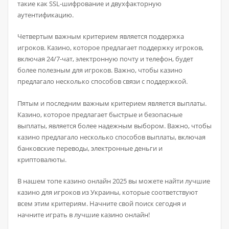
такие как SSL-шифрование и двухфакторную
аутентификацию.
Четвертым важным критерием является поддержка
игроков. Казино, которое предлагает поддержку игроков,
включая 24/7-чат, электронную почту и телефон, будет
более полезным для игроков. Важно, чтобы казино
предлагало несколько способов связи с поддержкой.
Пятым и последним важным критерием является выплаты.
Казино, которое предлагает быстрые и безопасные
выплаты, является более надежным выбором. Важно, чтобы
казино предлагало несколько способов выплаты, включая
банковские переводы, электронные деньги и
криптовалюты.
В нашем топе казино онлайн 2025 вы можете найти лучшие
казино для игроков из Украины, которые соответствуют
всем этим критериям. Начните свой поиск сегодня и
начните играть в лучшие казино онлайн!