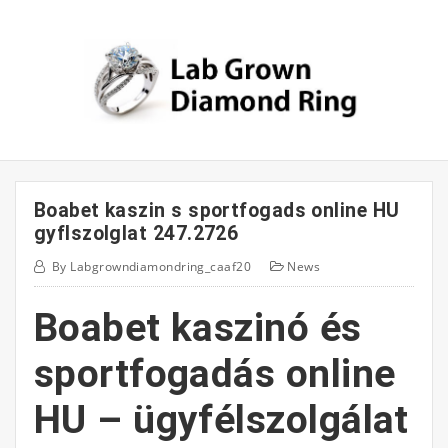
Skip
to
content
Boabet kaszin s sportfogads online HU
gyflszolglat 247.2726
By
Labgrowndiamondring_caaf20
News
Boabet kaszinó és
sportfogadás online
HU – ügyfélszolgálat