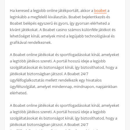
Ha keresed a legjobb online játékportált, akkor a
boabet
a
leginkább a megfelelő kiválasztás. Boabet bejelentkezés és
Boabet belépés egyszerű és gyors, így gyorsan elérheted a
kívánt játékokat. A Boabet casino számos különféle játékot és
lehetőséget kínál, amelyek mind a legújabb technológiával és
grafikával rendelkeznek.
A Boabet online játékokat és sportfogadásokat kínál, amelyeket
a legtöbb játékos szereti. A portál hosszú ideje a legjobb
szolgáltatásokat és biztonságot kínál, így biztosíthatod, hogy a
játékokat biztonságban játszol. A Boabet 24/7
ügyfélfoglalkoztatás mellett rendelkezik egy hivatalos
ügyfélszolgálat, amelyet mindennap, mindnapon, napjainkban
elérheted.
A Boabet online játékokat és sportfogadásokat kínál, amelyeket
a legtöbb játékos szereti. A portál hosszú ideje a legjobb
szolgáltatásokat és biztonságot kínál, így biztosíthatod, hogy a
játékokat biztonságban játszol. A Boabet 24/7