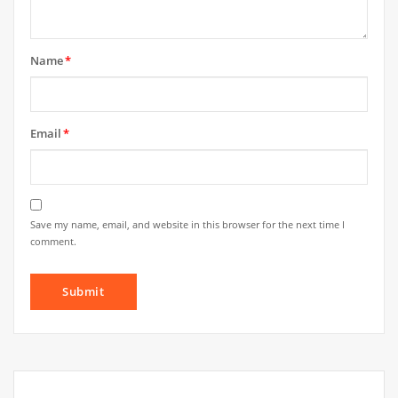
Name
*
Email
*
Save my name, email, and website in this browser for the next time I
comment.