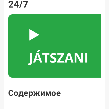
24/7
▶️
JÁTSZANI
Содержимое