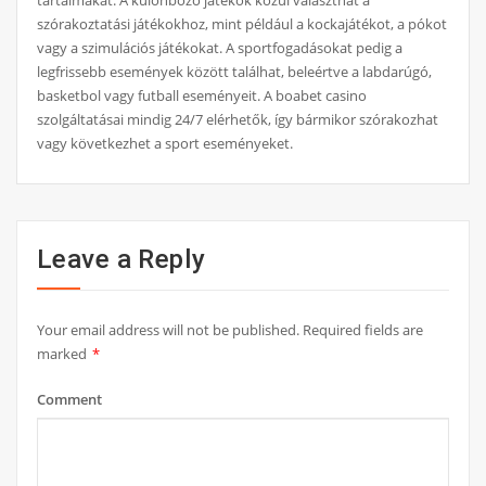
tartalmakat. A különböző játékok közül választhat a
szórakoztatási játékokhoz, mint például a kockajátékot, a pókot
vagy a szimulációs játékokat. A sportfogadásokat pedig a
legfrissebb események között találhat, beleértve a labdarúgó,
basketbol vagy futball eseményeit. A boabet casino
szolgáltatásai mindig 24/7 elérhetők, így bármikor szórakozhat
vagy következhet a sport eseményeket.
Leave a Reply
Your email address will not be published.
Required fields are
marked
*
Comment