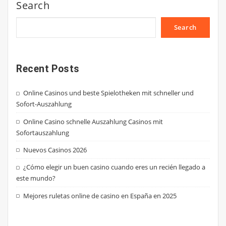
Search
Search
Recent Posts
Online Casinos und beste Spielotheken mit schneller und
Sofort-Auszahlung
Online Casino schnelle Auszahlung Casinos mit
Sofortauszahlung
Nuevos Casinos 2026
¿Cómo elegir un buen casino cuando eres un recién llegado a
este mundo?
Mejores ruletas online de casino en España en 2025