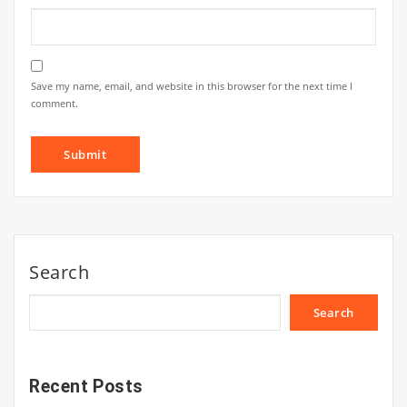
Save my name, email, and website in this browser for the next time I
comment.
Search
Search
Recent Posts