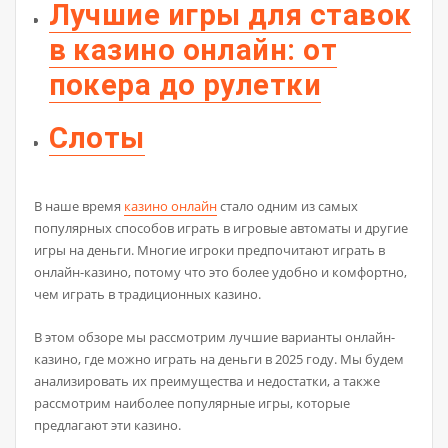
Лучшие игры для ставок
в казино онлайн: от
покера до рулетки
Слоты
В наше время
казино онлайн
стало одним из самых
популярных способов играть в игровые автоматы и другие
игры на деньги. Многие игроки предпочитают играть в
онлайн-казино, потому что это более удобно и комфортно,
чем играть в традиционных казино.
В этом обзоре мы рассмотрим лучшие варианты онлайн-
казино, где можно играть на деньги в 2025 году. Мы будем
анализировать их преимущества и недостатки, а также
рассмотрим наиболее популярные игры, которые
предлагают эти казино.