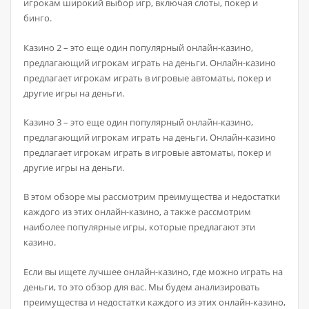
игрокам широкий выбор игр, включая слоты, покер и
бинго.
Казино 2 – это еще один популярный онлайн-казино,
предлагающий игрокам играть на деньги. Онлайн-казино
предлагает игрокам играть в игровые автоматы, покер и
другие игры на деньги.
Казино 3 – это еще один популярный онлайн-казино,
предлагающий игрокам играть на деньги. Онлайн-казино
предлагает игрокам играть в игровые автоматы, покер и
другие игры на деньги.
В этом обзоре мы рассмотрим преимущества и недостатки
каждого из этих онлайн-казино, а также рассмотрим
наиболее популярные игры, которые предлагают эти
казино.
Если вы ищете лучшее онлайн-казино, где можно играть на
деньги, то это обзор для вас. Мы будем анализировать
преимущества и недостатки каждого из этих онлайн-казино,