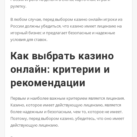
рулетку.
В любом случае, перед выбором казино онлайн игроки из
России должны убедиться, что казино имеет лицензию на
игорный бизнес и предлагает безопасные и надежные
условия для ставок.
Как выбрать казино
онлайн: критерии и
рекомендации
Первым и наиболее важным критерием является лицензия.
Казино, которое имеет действующую лицензию, является
более надежным и безопасным, чем то, которое не имеет.
Поэтому, перед выбором казино, убедитесь, что оно имеет
действующую лицензию.