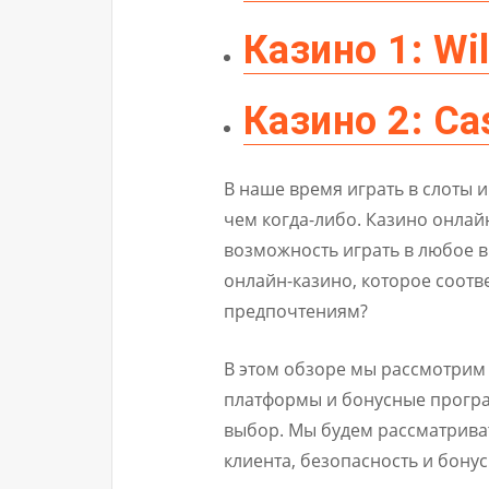
Казино 1:
Wi
Казино 2:
Ca
В наше время играть в слоты и
чем когда-либо. Казино онлай
возможность играть в любое в
онлайн-казино, которое соотв
предпочтениям?
В этом обзоре мы рассмотрим 
платформы и бонусные програ
выбор. Мы будем рассматриват
клиента, безопасность и бонус