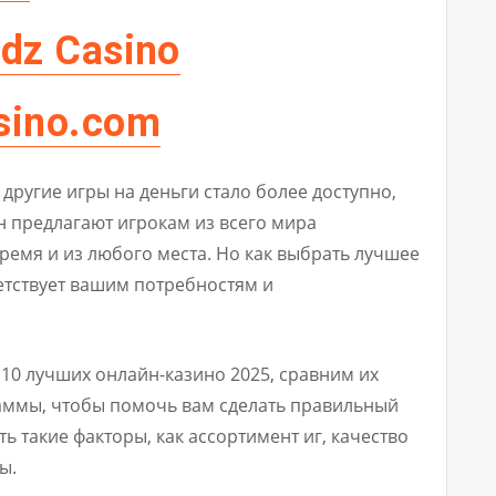
ldz Casino
sino.com
 другие игры на деньги стало более доступно,
н предлагают игрокам из всего мира
ремя и из любого места. Но как выбрать лучшее
етствует вашим потребностям и
10 лучших онлайн-казино 2025, сравним их
ммы, чтобы помочь вам сделать правильный
ь такие факторы, как ассортимент иг, качество
ы.