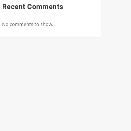
Recent Comments
No comments to show.