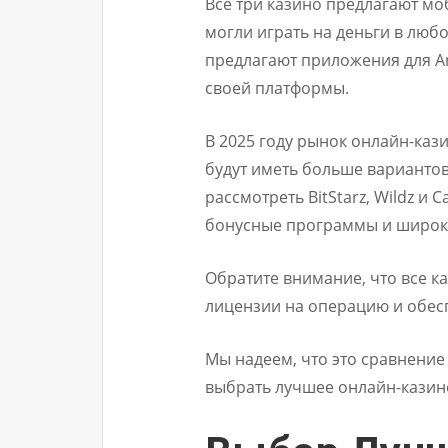
Все три казино предлагают мо
могли играть на деньги в любое
предлагают приложения для An
своей платформы.
В 2025 году рынок онлайн-каз
будут иметь больше вариантов
рассмотреть BitStarz, Wildz и
бонусные программы и широк
Обратите внимание, что все к
лицензии на операцию и обес
Мы надеем, что это сравнени
выбрать лучшее онлайн-казино