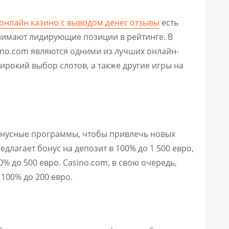
онлайн казино с выводом денег отзывы
есть
нимают лидирующие позиции в рейтинге. В
Casino.com являются одними из лучших онлайн-
ирокий выбор слотов, а также другие игры на
онусные программы, чтобы привлечь новых
едлагает бонус на депозит в 100% до 1 500 евро,
00% до 500 евро. Casino.com, в свою очередь,
 100% до 200 евро.