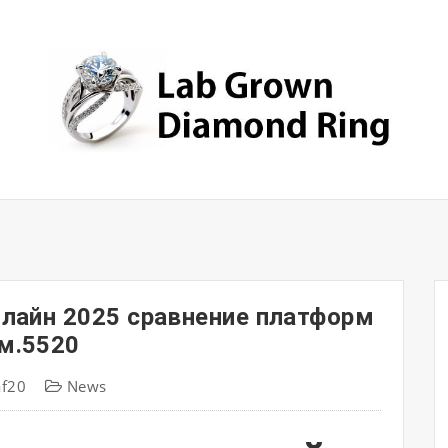
нлайн 2025 сравнение платформ
м.5520
af20
News