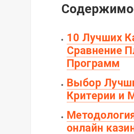
Содержимо
10 Лучших К
Сравнение П
Программ
Выбор Лучши
Критерии и 
Методология
онлайн кази