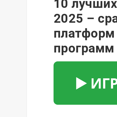
10 лучших
2025 – ср
платформ
программ
▶️ ИГ