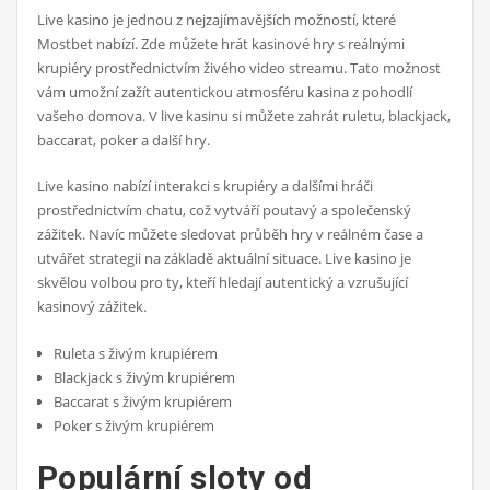
Live kasino je jednou z nejzajímavějších možností, které
Mostbet nabízí. Zde můžete hrát kasinové hry s reálnými
krupiéry prostřednictvím živého video streamu. Tato možnost
vám umožní zažít autentickou atmosféru kasina z pohodlí
vašeho domova. V live kasinu si můžete zahrát ruletu, blackjack,
baccarat, poker a další hry.
Live kasino nabízí interakci s krupiéry a dalšími hráči
prostřednictvím chatu, což vytváří poutavý a společenský
zážitek. Navíc můžete sledovat průběh hry v reálném čase a
utvářet strategii na základě aktuální situace. Live kasino je
skvělou volbou pro ty, kteří hledají autentický a vzrušující
kasinový zážitek.
Ruleta s živým krupiérem
Blackjack s živým krupiérem
Baccarat s živým krupiérem
Poker s živým krupiérem
Populární sloty od