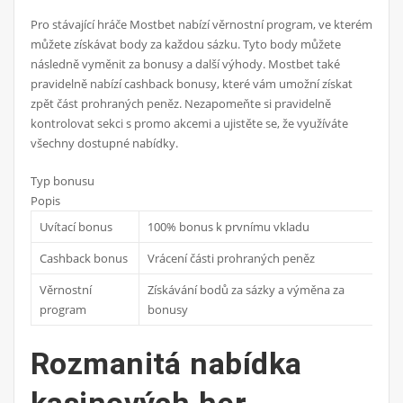
Pro stávající hráče Mostbet nabízí věrnostní program, ve kterém
můžete získávat body za každou sázku. Tyto body můžete
následně vyměnit za bonusy a další výhody. Mostbet také
pravidelně nabízí cashback bonusy, které vám umožní získat
zpět část prohraných peněz. Nezapomeňte si pravidelně
kontrolovat sekci s promo akcemi a ujistěte se, že využíváte
všechny dostupné nabídky.
Typ bonusu
Popis
Uvítací bonus
100% bonus k prvnímu vkladu
Cashback bonus
Vrácení části prohraných peněz
Věrnostní
Získávání bodů za sázky a výměna za
program
bonusy
Rozmanitá nabídka
kasinových her