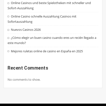
Online Casinos und beste Spielotheken mit schneller und
Sofort-Auszahlung
Online Casino schnelle Auszahlung Casinos mit
Sofortauszahlung
Nuevos Casinos 2026
¿Cómo elegir un buen casino cuando eres un recién llegado a
este mundo?
Mejores ruletas online de casino en España en 2025
Recent Comments
No comments to show.