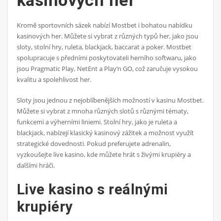
Kromě sportovních sázek nabízí Mostbet i bohatou nabídku
kasinových her. Můžete si vybrat z různých typů her, jako jsou
sloty, stolní hry, ruleta, blackjack, baccarat a poker. Mostbet
spolupracuje s předními poskytovateli herního softwaru, jako
jsou Pragmatic Play, NetEnt a Play’n GO, což zaručuje vysokou
kvalitu a spolehlivost her.
Sloty jsou jednou z nejoblíbenějších možností v kasinu Mostbet.
Můžete si vybrat z mnoha různých slotů s různými tématy,
funkcemi a výherními liniemi. Stolní hry, jako je ruleta a
blackjack, nabízejí klasický kasinový zážitek a možnost využít
strategické dovednosti. Pokud preferujete adrenalin,
vyzkoušejte live kasino, kde můžete hrát s živými krupiéry a
dalšími hráči.
Live kasino s reálnými
krupiéry