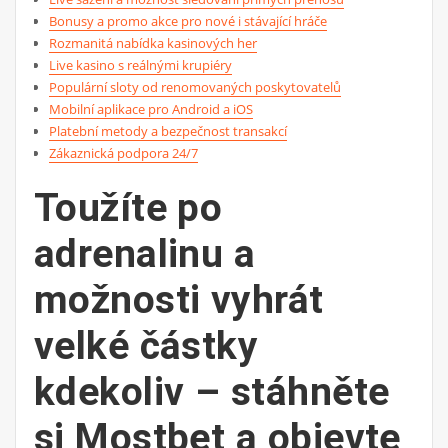
Bonusy a promo akce pro nové i stávající hráče
Rozmanitá nabídka kasinových her
Live kasino s reálnými krupiéry
Populární sloty od renomovaných poskytovatelů
Mobilní aplikace pro Android a iOS
Platební metody a bezpečnost transakcí
Zákaznická podpora 24/7
Toužíte po
adrenalinu a
možnosti vyhrát
velké částky
kdekoliv – stáhněte
si Mostbet a objevte