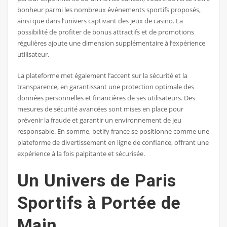
bonheur parmi les nombreux événements sportifs proposés,
ainsi que dans l’univers captivant des jeux de casino. La
possibilité de profiter de bonus attractifs et de promotions
régulières ajoute une dimension supplémentaire à l’expérience
utilisateur.
La plateforme met également l’accent sur la sécurité et la
transparence, en garantissant une protection optimale des
données personnelles et financières de ses utilisateurs. Des
mesures de sécurité avancées sont mises en place pour
prévenir la fraude et garantir un environnement de jeu
responsable. En somme, betify france se positionne comme une
plateforme de divertissement en ligne de confiance, offrant une
expérience à la fois palpitante et sécurisée.
Un Univers de Paris
Sportifs à Portée de
Main