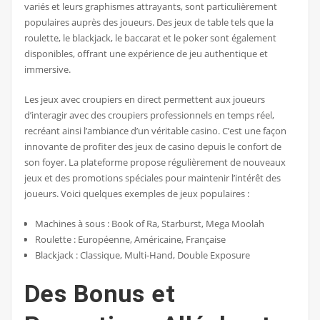
variés et leurs graphismes attrayants, sont particulièrement
populaires auprès des joueurs. Des jeux de table tels que la
roulette, le blackjack, le baccarat et le poker sont également
disponibles, offrant une expérience de jeu authentique et
immersive.
Les jeux avec croupiers en direct permettent aux joueurs
d’interagir avec des croupiers professionnels en temps réel,
recréant ainsi l’ambiance d’un véritable casino. C’est une façon
innovante de profiter des jeux de casino depuis le confort de
son foyer. La plateforme propose régulièrement de nouveaux
jeux et des promotions spéciales pour maintenir l’intérêt des
joueurs. Voici quelques exemples de jeux populaires :
Machines à sous : Book of Ra, Starburst, Mega Moolah
Roulette : Européenne, Américaine, Française
Blackjack : Classique, Multi-Hand, Double Exposure
Des Bonus et