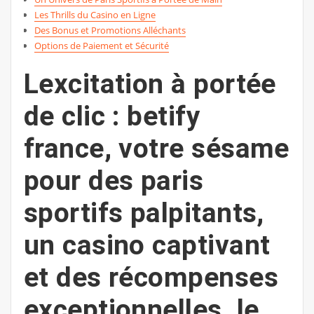
Les Thrills du Casino en Ligne
Des Bonus et Promotions Alléchants
Options de Paiement et Sécurité
Lexcitation à portée
de clic : betify
france, votre sésame
pour des paris
sportifs palpitants,
un casino captivant
et des récompenses
exceptionnelles, le