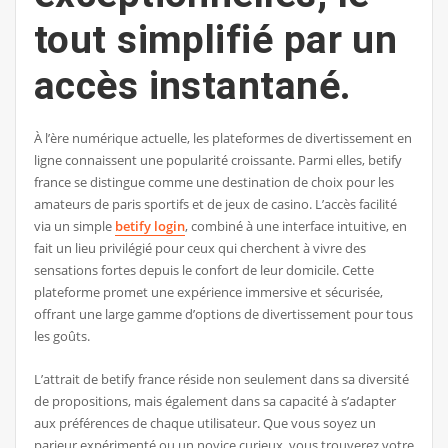
tout simplifié par un
accès instantané.
À l’ère numérique actuelle, les plateformes de divertissement en
ligne connaissent une popularité croissante. Parmi elles, betify
france se distingue comme une destination de choix pour les
amateurs de paris sportifs et de jeux de casino. L’accès facilité
via un simple
betify login
, combiné à une interface intuitive, en
fait un lieu privilégié pour ceux qui cherchent à vivre des
sensations fortes depuis le confort de leur domicile. Cette
plateforme promet une expérience immersive et sécurisée,
offrant une large gamme d’options de divertissement pour tous
les goûts.
L’attrait de betify france réside non seulement dans sa diversité
de propositions, mais également dans sa capacité à s’adapter
aux préférences de chaque utilisateur. Que vous soyez un
parieur expérimenté ou un novice curieux, vous trouverez votre