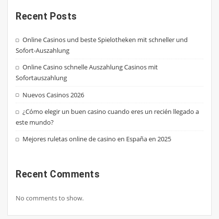
Recent Posts
Online Casinos und beste Spielotheken mit schneller und
Sofort-Auszahlung
Online Casino schnelle Auszahlung Casinos mit
Sofortauszahlung
Nuevos Casinos 2026
¿Cómo elegir un buen casino cuando eres un recién llegado a
este mundo?
Mejores ruletas online de casino en España en 2025
Recent Comments
No comments to show.