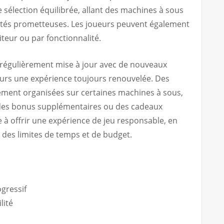
 sélection équilibrée, allant des machines à sous
utés prometteuses. Les joueurs peuvent également
diteur ou par fonctionnalité.
t régulièrement mise à jour avec de nouveaux
ueurs une expérience toujours renouvelée. Des
ement organisées sur certaines machines à sous,
r des bonus supplémentaires ou des cadeaux
e à offrir une expérience de jeu responsable, en
 des limites de temps et de budget.
gressif
lité