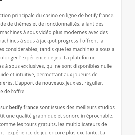
tion principale du casino en ligne de betify france.
ude de thèmes et de fonctionnalités, allant des
 machines à sous vidéo plus modernes avec des
machines à sous à jackpot progressif offrent la
s considérables, tandis que les machines à sous à
prolonger l’expérience de jeu. La plateforme
à sous exclusives, qui ne sont disponibles nulle
fluide et intuitive, permettant aux joueurs de
éférés. L’apport de nouveaux jeux est régulier,
 de l’offre.
 sur
betify france
sont issues des meilleurs studios
it une qualité graphique et sonore irréprochable.
omme les tours gratuits, les multiplicateurs de
t l’expérience de jeu encore plus excitante. La