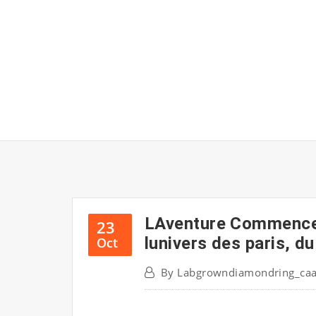
Skip
to
content
LAventure Commence I
23
lunivers des paris, d
Oct
By
Labgrowndiamondring_ca