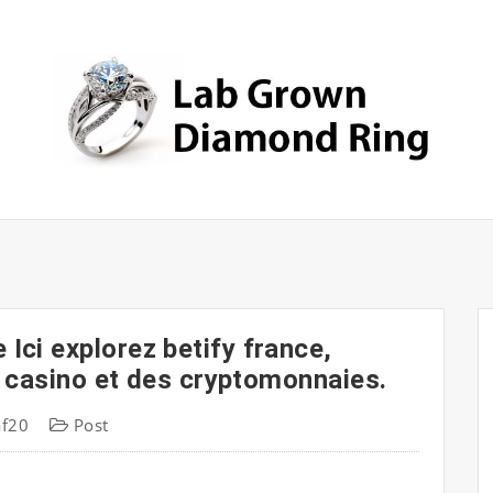
ci explorez betify france,
u casino et des cryptomonnaies.
af20
Post