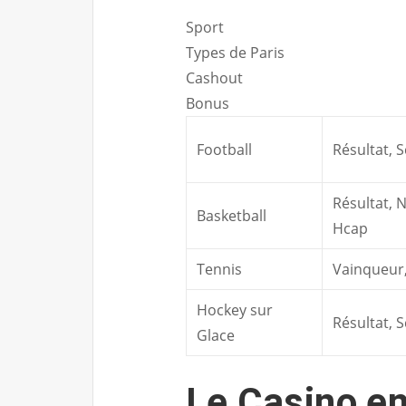
Sport
Types de Paris
Cashout
Bonus
Football
Résultat, 
Résultat, 
Basketball
Hcap
Tennis
Vainqueur,
Hockey sur
Résultat, 
Glace
Le Casino en