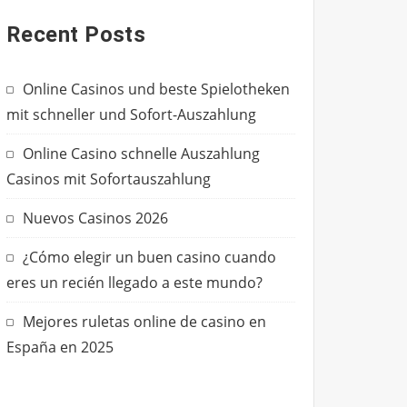
Recent Posts
Online Casinos und beste Spielotheken
mit schneller und Sofort-Auszahlung
Online Casino schnelle Auszahlung
Casinos mit Sofortauszahlung
Nuevos Casinos 2026
¿Cómo elegir un buen casino cuando
eres un recién llegado a este mundo?
Mejores ruletas online de casino en
España en 2025