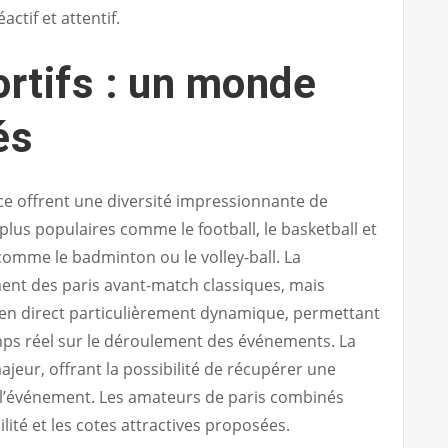
actif et attentif.
ortifs : un monde
és
ance offrent une diversité impressionnante de
s plus populaires comme le football, le basketball et
 comme le badminton ou le volley-ball. La
nt des paris avant-match classiques, mais
 en direct particulièrement dynamique, permettant
emps réel sur le déroulement des événements. La
jeur, offrant la possibilité de récupérer une
de l’événement. Les amateurs de paris combinés
lité et les cotes attractives proposées.