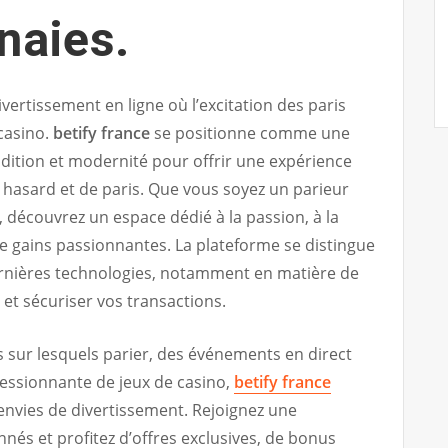
naies.
ertissement en ligne où l’excitation des paris
 casino.
betify france
se positionne comme une
adition et modernité pour offrir une expérience
hasard et de paris. Que vous soyez un parieur
 découvrez un espace dédié à la passion, à la
de gains passionnantes. La plateforme se distingue
dernières technologies, notamment en matière de
et sécuriser vos transactions.
sur lesquels parier, des événements en direct
ressionnante de jeux de casino,
betify france
 envies de divertissement. Rejoignez une
s et profitez d’offres exclusives, de bonus