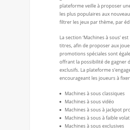
plateforme veille à proposer une
les plus populaires aux nouvea
filtrer les jeux par thème, par é
La section ‘Machines à sous’ es
titres, afin de proposer aux jo
promotions spéciales sont égal
offrant la possibilité de gagne
exclusifs. La plateforme s’engag
encourageant les joueurs à fixer
Machines à sous classiques
Machines à sous vidéo
Machines à sous à jackpot pro
Machines à sous à faible volati
Machines à sous exclusives