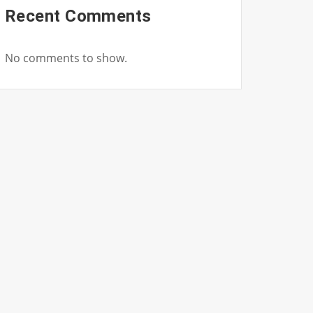
Recent Comments
No comments to show.