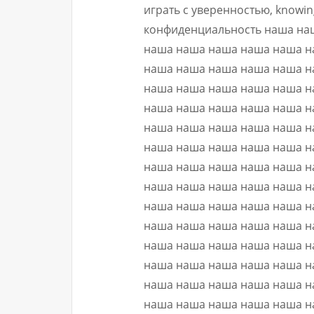
играть с уверенностью, knowin
конфиденциальность наша на
наша наша наша наша наша н
наша наша наша наша наша н
наша наша наша наша наша н
наша наша наша наша наша н
наша наша наша наша наша н
наша наша наша наша наша н
наша наша наша наша наша н
наша наша наша наша наша н
наша наша наша наша наша н
наша наша наша наша наша н
наша наша наша наша наша н
наша наша наша наша наша н
наша наша наша наша наша н
наша наша наша наша наша н