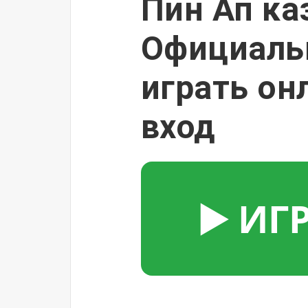
Пин Ап ка
Официальн
играть он
вход
▶️ ИГ