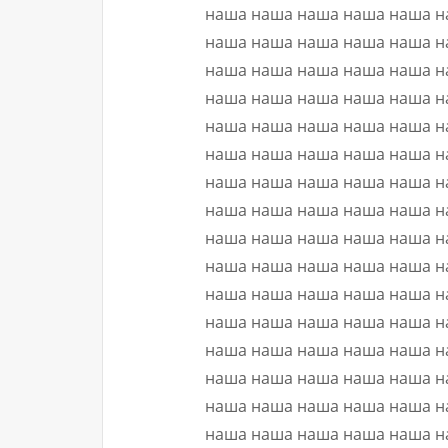
наша наша наша наша наша н
наша наша наша наша наша н
наша наша наша наша наша н
наша наша наша наша наша н
наша наша наша наша наша н
наша наша наша наша наша н
наша наша наша наша наша н
наша наша наша наша наша н
наша наша наша наша наша н
наша наша наша наша наша н
наша наша наша наша наша н
наша наша наша наша наша н
наша наша наша наша наша н
наша наша наша наша наша н
наша наша наша наша наша н
наша наша наша наша наша н