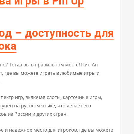
а игры в Pin Up
ход – доступность для
ока
но? Тогда вы в правильном месте! Пин Ап
т, где вы можете играть в любимые игры и
.
ектр игр, включая слоты, карточные игры,
тупен на русском языке, что делает его
в из России и других стран.
ое и надежное место для игроков, где вы можете