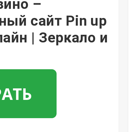
зино –
ый сайт Pin up
лайн | Зеркало и
РАТЬ