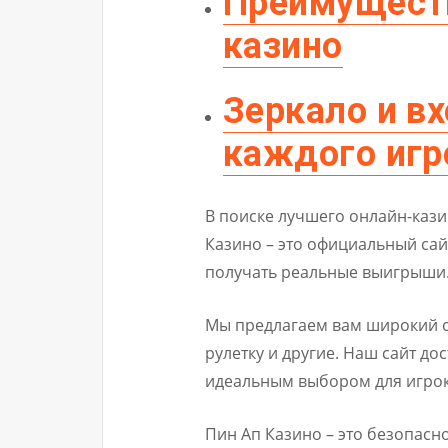
Преимуществ
казино
Зеркало и в
каждого игр
В поиске лучшего онлайн-кази
Казино – это официальный сай
получать реальные выигрыши
Мы предлагаем вам широкий сп
рулетку и другие. Наш сайт дос
идеальным выбором для игроко
Пин Ап Казино – это безопасн