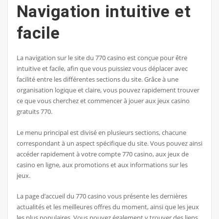
Navigation intuitive et
facile
La navigation sur le site du 770 casino est conçue pour être
intuitive et facile, afin que vous puissiez vous déplacer avec
facilité entre les différentes sections du site. Grâce à une
organisation logique et claire, vous pouvez rapidement trouver
ce que vous cherchez et commencer à jouer aux jeux casino
gratuits 770.
Le menu principal est divisé en plusieurs sections, chacune
correspondant à un aspect spécifique du site. Vous pouvez ainsi
accéder rapidement à votre compte 770 casino, aux jeux de
casino en ligne, aux promotions et aux informations sur les
jeux.
La page d’accueil du 770 casino vous présente les dernières
actualités et les meilleures offres du moment, ainsi que les jeux
les plus populaires. Vous pouvez également y trouver des liens