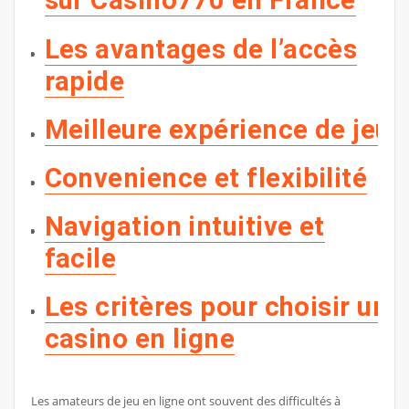
sur Casino770 en France
Les avantages de l’accès
rapide
Meilleure expérience de jeu
Convenience et flexibilité
Navigation intuitive et
facile
Les critères pour choisir un
casino en ligne
Les amateurs de jeu en ligne ont souvent des difficultés à