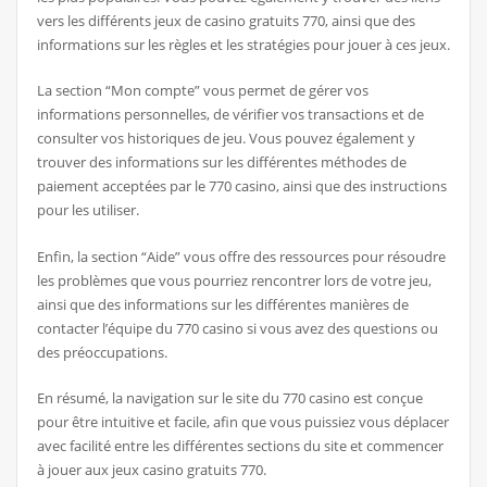
vers les différents jeux de casino gratuits 770, ainsi que des
informations sur les règles et les stratégies pour jouer à ces jeux.
La section “Mon compte” vous permet de gérer vos
informations personnelles, de vérifier vos transactions et de
consulter vos historiques de jeu. Vous pouvez également y
trouver des informations sur les différentes méthodes de
paiement acceptées par le 770 casino, ainsi que des instructions
pour les utiliser.
Enfin, la section “Aide” vous offre des ressources pour résoudre
les problèmes que vous pourriez rencontrer lors de votre jeu,
ainsi que des informations sur les différentes manières de
contacter l’équipe du 770 casino si vous avez des questions ou
des préoccupations.
En résumé, la navigation sur le site du 770 casino est conçue
pour être intuitive et facile, afin que vous puissiez vous déplacer
avec facilité entre les différentes sections du site et commencer
à jouer aux jeux casino gratuits 770.