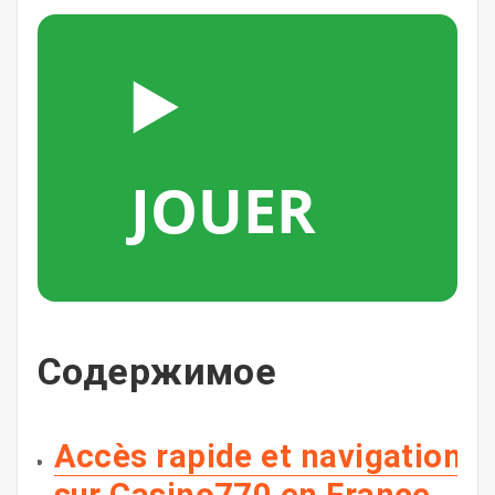
▶️
JOUER
Содержимое
Accès rapide et navigation