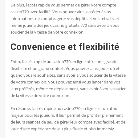
De plus, l’accès rapide vous permet de gérer votre compte
casino770 avec facilité. Vous pouvez ainsi accéder à vos
informations de compte, gérer vos dépôts et vos retraits, et
même jouer à des jeux casino gratuits 770 sans avoir à vous
soucier de la vitesse de votre connexion.
Convenience et flexibilité
Enfin, l’accès rapide au casino770 en ligne offre une grande
flexibilité et un grand confort. Vous pouvez ainsi jouer où et
quand vous le souhaitez, sans avoir à vous soucier de la vitesse
de votre connexion. Vous pouvez ainsi vous lancer dans vos
jeux préférés, même en déplacement, sans avoir à vous soucier
de la vitesse de votre connexion.
En résumé, l’accès rapide au casino770 en ligne est un atout
majeur pour les joueurs. Il leur permet de profiter pleinement
de leurs séances de jeu, de gérer leur compte avec facilité, et de
jouir d’une expérience de jeu plus fluide et plus immersiv.