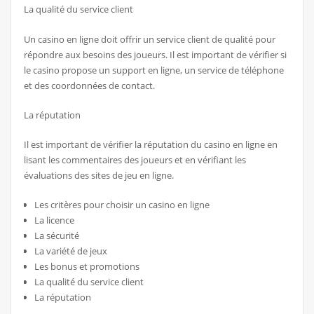
La qualité du service client
Un casino en ligne doit offrir un service client de qualité pour
répondre aux besoins des joueurs. Il est important de vérifier si
le casino propose un support en ligne, un service de téléphone
et des coordonnées de contact.
La réputation
Il est important de vérifier la réputation du casino en ligne en
lisant les commentaires des joueurs et en vérifiant les
évaluations des sites de jeu en ligne.
Les critères pour choisir un casino en ligne
La licence
La sécurité
La variété de jeux
Les bonus et promotions
La qualité du service client
La réputation