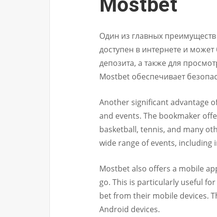
Mostbet
Один из главных преимуществ 
доступен в интернете и может
депозита, а также для просмо
Mostbet обеспечивает безопас
Another significant advantage of
and events. The bookmaker offers
basketball, tennis, and many oth
wide range of events, including
Mostbet also offers a mobile app
go. This is particularly useful 
bet from their mobile devices. T
Android devices.