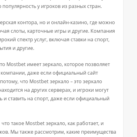
 популярность у игроков из разных стран.
керская контора, но и онлайн-казино, где можно
ючая слоты, карточные игры и другие. Компания
окий спектр услуг, включая ставки на спорт,
ытия и другие.
что Mostbet имеет зеркало, которое позволяет
м компании, даже если официальный сайт
 потому, что Mostbet зеркало – это зеркало
аходится на других серверах, и игроки могут
ь и ставить на спорт, даже если официальный
что такое Mostbet зеркало, как работает, и
оков. Мы также рассмотрим, какие преимущества