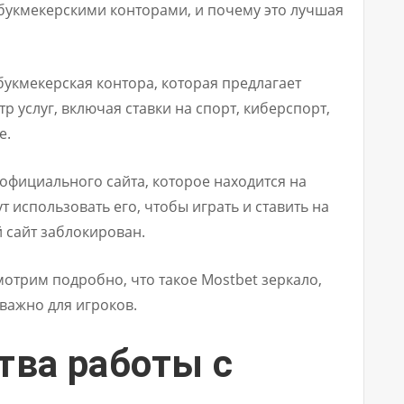
букмекерскими конторами, и почему это лучшая
букмекерская контора, которая предлагает
 услуг, включая ставки на спорт, киберспорт,
е.
 официального сайта, которое находится на
ут использовать его, чтобы играть и ставить на
 сайт заблокирован.
отрим подробно, что такое Mostbet зеркало,
 важно для игроков.
ва работы с