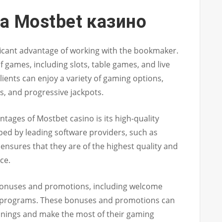
 Mostbet казино
ficant advantage of working with the bookmaker.
f games, including slots, table games, and live
ients can enjoy a variety of gaming options,
ots, and progressive jackpots.
ntages of Mostbet casino is its high-quality
ed by leading software providers, such as
nsures that they are of the highest quality and
ce.
 bonuses and promotions, including welcome
ty programs. These bonuses and promotions can
innings and make the most of their gaming