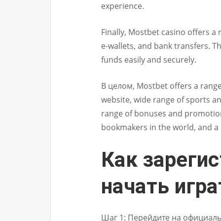
experience.
Finally, Mostbet casino offers a
e-wallets, and bank transfers. T
funds easily and securely.
В целом, Mostbet offers a range o
website, wide range of sports a
range of bonuses and promotion
bookmakers in the world, and a 
Как зареги
начать игра
Шаг 1: Перейдите на официаль