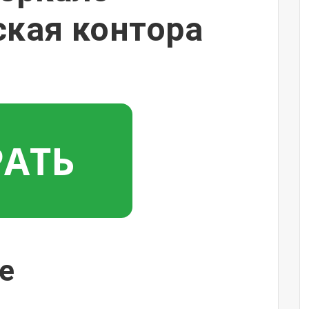
кая контора
РАТЬ
е