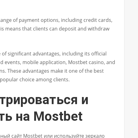
 range of payment options, including credit cards,
his means that clients can deposit and withdraw
f significant advantages, including its official
nd events, mobile application, Mostbet casino, and
s. These advantages make it one of the best
popular choice among clients.
стрироваться и
ть на Mostbet
ный сайт Mostbet или используйте зеркало