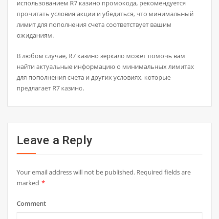
использованием R7 казино промокода, рекомендуется
прочитать условия акции и убедиться, что минимальный
лимит для пополнения счета соответствует вашим
ожиданиям.
В любом случае, R7 казино зеркало может помочь вам
найти актуальные информацию о минимальных лимитах
для пополнения счета и других условиях, которые
предлагает R7 казино.
Leave a Reply
Your email address will not be published.
Required fields are
marked
*
Comment