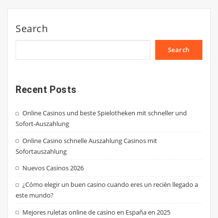
Search
Search
Recent Posts
Online Casinos und beste Spielotheken mit schneller und
Sofort-Auszahlung
Online Casino schnelle Auszahlung Casinos mit
Sofortauszahlung
Nuevos Casinos 2026
¿Cómo elegir un buen casino cuando eres un recién llegado a
este mundo?
Mejores ruletas online de casino en España en 2025