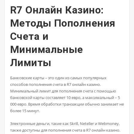
R7 Онлайн Казино:
Методы Пополнения
Счета и
Минимальные
Лимиты
Банковские карты – это один из самых популярных
способов пополнения счета в R7 онлайн казино.
Минимальный лимит для пополнения счета с помощью
банковской карты составляет 10 евро, а максимальный – 5
000 евро. Время обработки транзакции обычно занимает не
более 15 минут.
Электронные деньги, такие как Skrill, Neteller и Webmoney,
также доступны для пополнения счета в R7 онлайн казино.