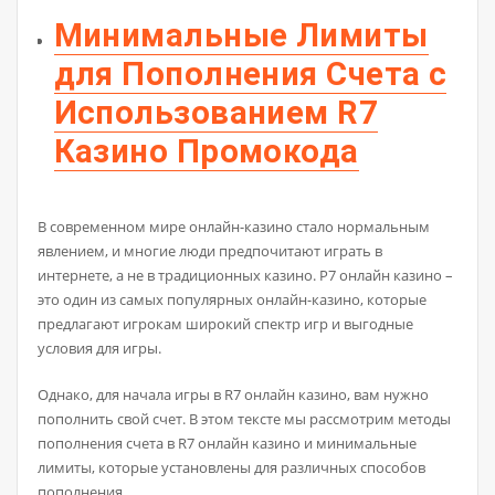
Минимальные Лимиты
для Пополнения Счета с
Использованием R7
Казино Промокода
В современном мире онлайн-казино стало нормальным
явлением, и многие люди предпочитают играть в
интернете, а не в традиционных казино. Р7 онлайн казино –
это один из самых популярных онлайн-казино, которые
предлагают игрокам широкий спектр игр и выгодные
условия для игры.
Однако, для начала игры в R7 онлайн казино, вам нужно
пополнить свой счет. В этом тексте мы рассмотрим методы
пополнения счета в R7 онлайн казино и минимальные
лимиты, которые установлены для различных способов
пополнения.