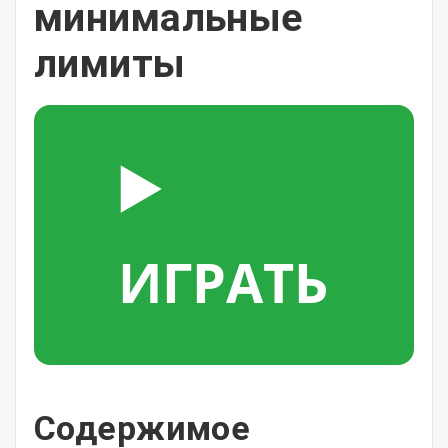
минимальные
лимиты
▶️
ИГРАТЬ
Содержимое