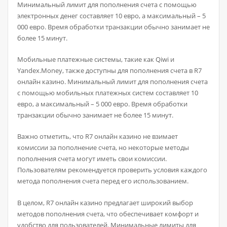
Минимальный лимит для пополнения счета с помощью
электронных денег составляет 10 евро, а максимальный – 5
000 евро. Время обработки транзакции обычно занимает не
более 15 минут.
Мобильные платежные системы, такие как Qiwi и
Yandex.Money, также доступны для пополнения счета в R7
онлайн казино. Минимальный лимит для пополнения счета
с помощью мобильных платежных систем составляет 10
евро, а максимальный – 5 000 евро. Время обработки
транзакции обычно занимает не более 15 минут.
Важно отметить, что R7 онлайн казино не взимает
комиссии за пополнение счета, но некоторые методы
пополнения счета могут иметь свои комиссии.
Пользователям рекомендуется проверить условия каждого
метода пополнения счета перед его использованием.
В целом, R7 онлайн казино предлагает широкий выбор
методов пополнения счета, что обеспечивает комфорт и
удобство для пользователей. Минимальные лимиты для