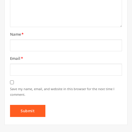
Name
*
Email
*
Save my name, email, and website in this browser for the next time I
comment.