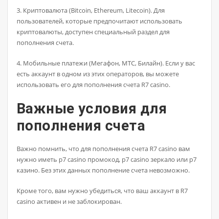
3. Криптовалюта (Bitcoin, Ethereum, Litecoin). Для
пользователей, которые предпочитают использовать
криптовалюты, доступен специальный раздел для
пополнения счета.
4. Мобильные платежи (Мегафон, МТС, Билайн). Если у вас
есть аккаунт в одном из этих операторов, вы можете
использовать его для пополнения счета R7 casino.
Важные условия для
пополнения счета
Важно помнить, что для пополнения счета R7 casino вам
нужно иметь р7 casino промокод, р7 casino зеркало или р7
казино. Без этих данных пополнение счета невозможно.
Кроме того, вам нужно убедиться, что ваш аккаунт в R7
casino активен и не заблокирован.