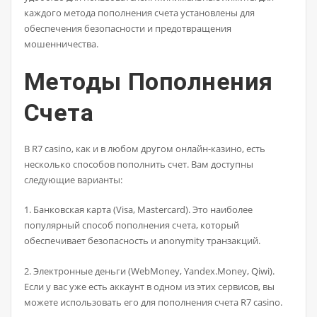
каждого метода пополнения счета установлены для
обеспечения безопасности и предотвращения
мошенничества.
Методы Пополнения
Счета
В R7 casino, как и в любом другом онлайн-казино, есть
несколько способов пополнить счет. Вам доступны
следующие варианты:
1. Банковская карта (Visa, Mastercard). Это наиболее
популярный способ пополнения счета, который
обеспечивает безопасность и anonymity транзакций.
2. Электронные деньги (WebMoney, Yandex.Money, Qiwi).
Если у вас уже есть аккаунт в одном из этих сервисов, вы
можете использовать его для пополнения счета R7 casino.