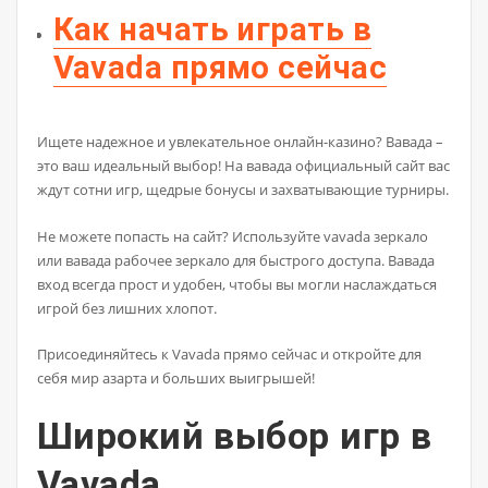
Как начать играть в
Vavada прямо сейчас
Ищете надежное и увлекательное онлайн-казино? Вавада –
это ваш идеальный выбор! На вавада официальный сайт вас
ждут сотни игр, щедрые бонусы и захватывающие турниры.
Не можете попасть на сайт? Используйте vavada зеркало
или вавада рабочее зеркало для быстрого доступа. Вавада
вход всегда прост и удобен, чтобы вы могли наслаждаться
игрой без лишних хлопот.
Присоединяйтесь к Vavada прямо сейчас и откройте для
себя мир азарта и больших выигрышей!
Широкий выбор игр в
Vavada