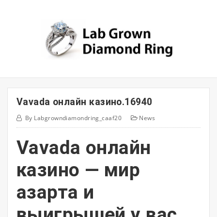
Skip
to
content
Vavada онлайн казино.16940
By
Labgrowndiamondring_caaf20
News
Vavada онлайн
казино — мир
азарта и
выигрышей у вас