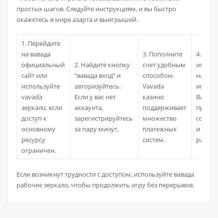
простых шагов. Следуйте инструкциям, и вы быстро
окажетесь в мире азарта и выигрышей.
1. Перейдите
на вавада
3. Пополните
4. Выб
официальный
2. Найдите кнопку
счет удобным
игру и
сайт или
“вавада вход” и
способом.
начнит
используйте
авторизуйтесь.
Vavada
играть
vavada
Если у вас нет
казино
Вавада
зеркало, если
аккаунта,
поддерживает
предла
доступ к
зарегистрируйтесь
множество
сотни 
основному
за пару минут.
платежных
и друг
ресурсу
систем.
развле
ограничен.
Если возникнут трудности с доступом, используйте вавада
рабочее зеркало, чтобы продолжить игру без перерывов.