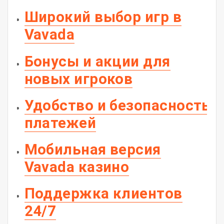
Широкий выбор игр в
Vavada
Бонусы и акции для
новых игроков
Удобство и безопасность
платежей
Мобильная версия
Vavada казино
Поддержка клиентов
24/7